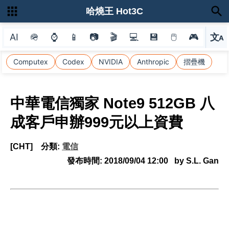
哈燒王 Hot3C
AI
🪖
⌚
📱
📷
🎬
💻
💾
🖱
🎮
文
A
選
Computex
Codex
NVIDIA
Anthropic
摺疊機
中華電信獨家 Note9 512GB 八
成客戶申辦999元以上資費
[CHT]
分類:
電信
發布時間:
2018/09/04 12:00
by S.L. Gan