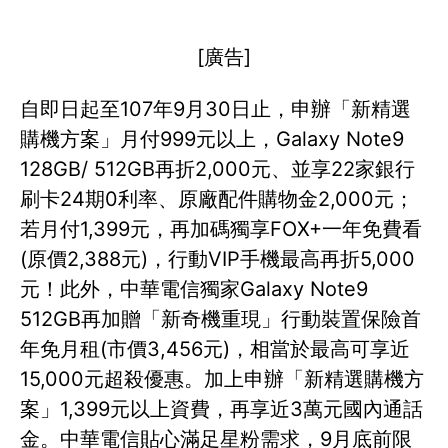
[廣告]
自即日起至107年9月30日止，申辦「新精選
購機方案」月付999元以上，Galaxy Note9
128GB/ 512GB再折2,000元、並享22家銀行
刷卡24期0利率、原廠配件購物金2,000元；
若月付1,399元，再加碼獨享FOX+一年免費看
(原價2,388元)，行動VIP手機最高再折5,000
元！此外，中華電信獨家Galaxy Note9
512GB再加贈「新奇機重現」行動裝置保險首
年免月租(市價3,456元)，相當於最高可享近
15,000元超殺優惠。加上申辦「新精選購機方
案」1,399元以上資費，再享近3萬元國內通話
金。中華電信貼心滿足星粉需求，9月底前限