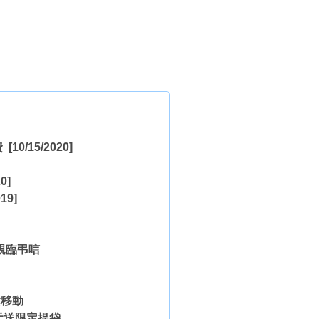
費
[10/15/2020]
0]
19]
親臨弔唁
鬆移動
元送限定提袋