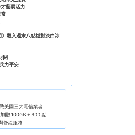
舞才藝展活力
異常
程
熱門》殺入週末八點檔對決白冰
封閉
營兵力平安
，目標挑戰美國三大電信業者
100GB + 600 點
與舒緩服務