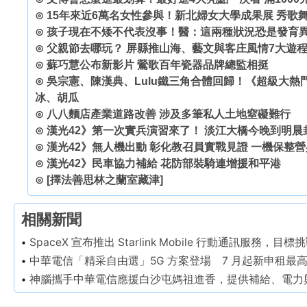
⊙
15年來近6萬名女性參與！新北婦女大學成果展 秀歌
⊙
孩子現在不矮不代表沒事！醫：這兩種狀況恐是發育
⊙
父親節去哪玩？ 屏縣推山海、藝文與客庄風情7大遊
⊙
蘇巧慧公布新影片 鶯歌百年瓷器品牌總監相挺
⊙
吳宗憲、陳漢典、Lulu鐵三角合體回歸！《超級大
冰、胡瓜
⊙
八八麵店產業道路改善 涉及多筆私人土地窒礙難行
⊙
漢光42》第一次實兵演習來了！ 淡江大橋今晚到明晨
⊙
漢光42》無人機出動 彰化教召員實戰見證 一機保整
⊙
漢光42》民車協力補給 花防部裝騎連增援和平港
⊙
[擇法善思林之蘭室藏津]
相關新聞
SpaceX 宣布推出 Starlink Mobile 行動通訊服務
中華電信「精采自由選」5G 方案登場 7 月起新申租最高加贈 
神腦攜手中華電信應援白沙屯媽祖進香，提供補給、電力