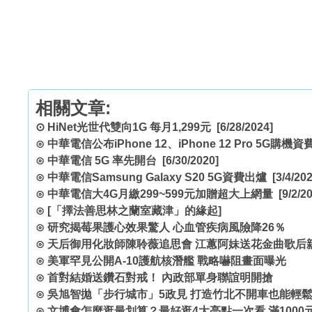
相關文章:
⊙
HiNet光世代雙向1G 每月1,299元
[6/28/2024]
⊙
中華電信公布iPhone 12、iPhone 12 Pro 5G購機資
⊙
中華電信 5G 率先開台
[6/30/2020]
⊙
中華電信Samsung Galaxy S20 5G資費出爐
[3/4/202
⊙
中華電信大4G月繳299~599元加贈超大上網量
[9/2/20
⊙
[「擇法善思林之蘭室藏津」的緣起]
⊙
研究揭莓果護心效果驚人 心血管疾病風險降26％
⊙
天后御用化妝師陳聆薇追思會 江蕙阿妹送花金曲歌后
⊙
美軍罕見公開A-10護航核潛艦 戰略嚇阻畫面曝光
⊙
首對結婚送鑽石對戒！ 內政部單身聯誼明開搶
⊙
吳旭智拋「步行城市」5政見 打造竹北不開車也能輕
⊙
文博會怎麼逛最划算？最好逛4大亮點一次看 滿1000