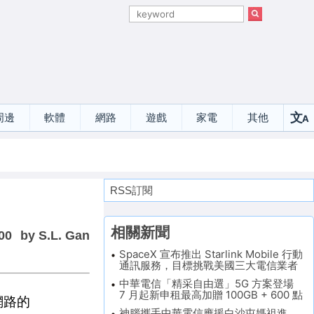
文
周邊
軟體
網路
遊戲
家電
其他
A
選
RSS訂閱
相關新聞
00
by S.L. Gan
SpaceX 宣布推出 Starlink Mobile 行動
通訊服務，目標挑戰美國三大電信業者
中華電信「精采自由選」5G 方案登場
7 月起新申租最高加贈 100GB + 600 點
網路的
神腦攜手中華電信應援白沙屯媽祖進