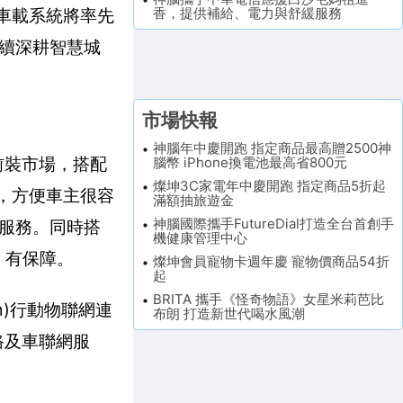
香，提供補給、電力與舒緩服務
聯車載系統將率先
持續深耕智慧城
市場快報
神腦年中慶開跑 指定商品最高贈2500神
前裝市場，搭配
腦幣 iPhone換電池最高省800元
燦坤3C家電年中慶開跑 指定商品5折起
」，方便車主很容
滿額抽旅遊金
神腦國際攜手FutureDial打造全台首創手
服務。同時搭
機健康管理中心
、有保障。
燦坤會員寵物卡週年慶 寵物價商品54折
起
BRITA 攜手《怪奇物語》女星米莉芭比
orm)行動物聯網連
布朗 打造新世代喝水風潮
路及車聯網服