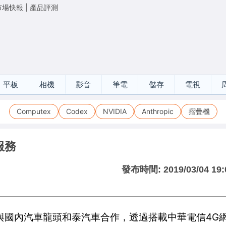
市場快報
|
產品評測
平板
相機
影音
筆電
儲存
電視
Computex
Codex
NVIDIA
Anthropic
摺疊機
服務
發布時間:
2019/03/04 19:
與國內汽車龍頭和泰汽車合作，透過搭載中華電信4G