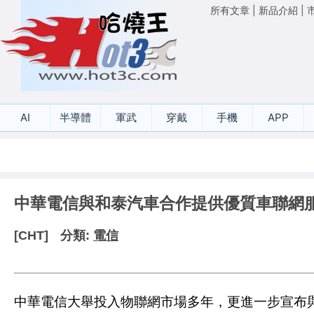
所有文章
|
新品介紹
|
AI
半導體
軍武
穿戴
手機
APP
中華電信與和泰汽車合作提供優質車聯網
[CHT]
分類:
電信
中華電信大舉投入物聯網市場多年，更進一步宣布