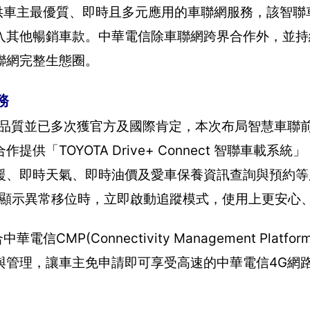
載系統」，提供車主最優質、即時且多元應用的車聯網服務，該智
來並陸續引入其他暢銷車款。中華電信除車聯網跨界合作外，並
聯網完整生態圈。
務
路品質並已多次獲官方及國際肯定，本次布局智慧車聯
「TOYOTA Drive+ Connect 智聯車載系統
援、即時天氣、即時油價及愛車保養資訊查詢與預約等
當車輛顯示異常移位時，立即啟動追蹤模式，使用上更安心
華電信CMP(Connectivity Management Platf
與管理，讓車主免申請即可享受高速的中華電信4G網