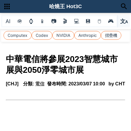
哈燒王 Hot3C
AI
🪖
⌚
📱
📷
🎬
💻
💾
🖱
🎮
文
A
選
Computex
Codex
NVIDIA
Anthropic
摺疊機
中華電信將參展2023智慧城市
展與2050淨零城市展
[CHJ]
分類:
電信
發布時間:
2023/03/07 10:00
by CHT