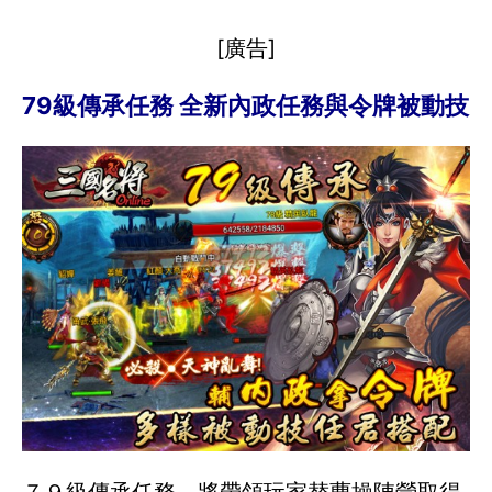
[廣告]
79級傳承任務 全新內政任務與令牌被動技
７９級傳承任務，將帶領玩家替曹操陣營取得