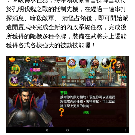
於孔明伐魏之戰的抵制先機，在經過一連串打
探消息、暗殺敵軍、 清怪占領後，即可開始派
遣閒置武將完成全新的內政系統任務，完成後
所獲得的隨機多種令牌，裝備在武將身上還能
獲得各式各樣強大的被動技能喔！