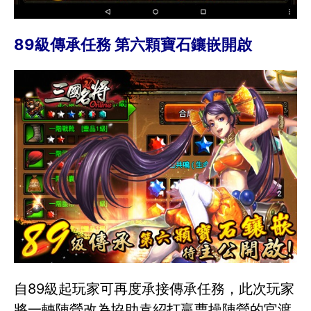
89級傳承任務 第六顆寶石鑲嵌開啟
自89級起玩家可再度承接傳承任務，此次玩家
將一轉陣營改為協助袁紹打贏曹操陣營的官渡