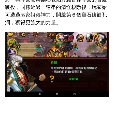
戰役，同樣經過一連串的清怪殺敵後，玩家始
可透過袁家祖傳神力，開啟第６個寶石鑲嵌孔
洞，獲得更強大的力量。