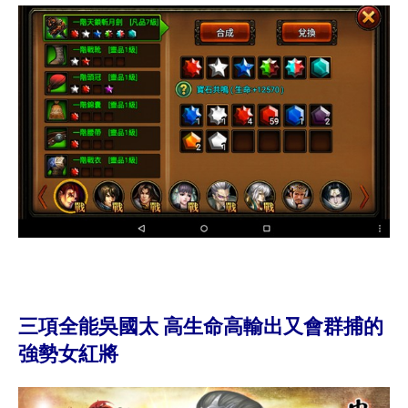
三項全能吳國太 高生命高輸出又會群捕的
強勢女紅將