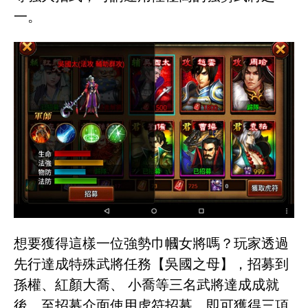
一。
想要獲得這樣一位強勢巾幗女將嗎？玩家透過
先行達成特殊武將任務【吳國之母】，招募到
孫權、紅顏大喬、 小喬等三名武將達成成就
後，至招募介面使用虎符招募，即可獲得三項