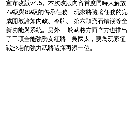
宣布改版v4.5。本次改版內容首度同時大解放
79級與89級的傳承任務，玩家將隨著任務的完
成開啟諸如內政、令牌、 第六顆寶石鑲嵌等全
新功能與系統。另外， 於武將方面官方也推出
了三項全能強勢女紅將－吳國太，要為玩家征
戰沙場的強力武將選擇再添一位。