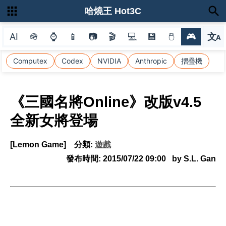
哈燒王 Hot3C
AI
🪖
⌚
📱
📷
🎬
💻
💾
🖱
🎮
文
A
選
Computex
Codex
NVIDIA
Anthropic
摺疊機
《三國名將Online》改版v4.5
全新女將登場
[Lemon Game]
分類:
遊戲
發布時間:
2015/07/22 09:00
by S.L. Gan