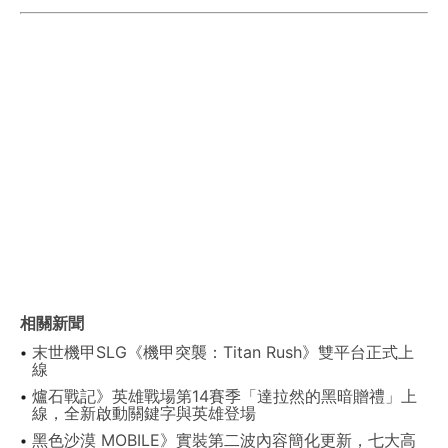
相關新聞
末世機甲SLG《機甲突襲：Titan Rush》雙平台正式上
線
爐石戰記》英雄戰場第14賽季「達拉然的黑暗贈禮」上
線，全新啟動關鍵字與英雄登場
黑色沙漠 MOBILE》實裝第二波內容簡化更新，七大高