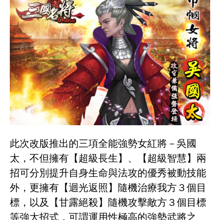
此次改版推出的三項全能強勢女紅將－吳國
太，不但擁有【超級長生】、【超級智慧】兩
招可分別提升自身生命與法攻的優秀被動技能
外，更擁有【迴光返照】隨機治療我方３個目
標，以及【甘露絕殺】隨機攻擊敵方３個目標
等強大招式，可謂運用性極高的強勢武將之