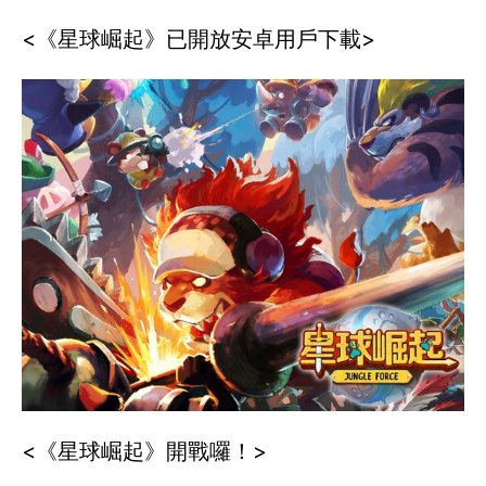
<《星球崛起》已開放安卓用戶下載>
<《星球崛起》開戰囉！>