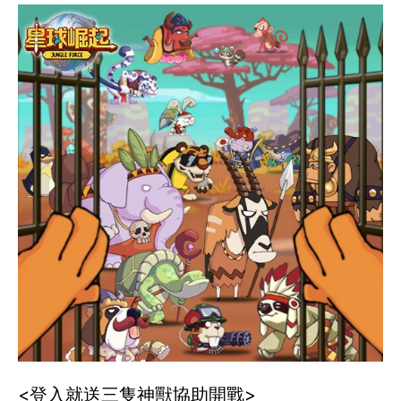
<登入就送三隻神獸協助開戰>