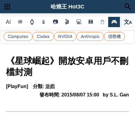
哈燒王 Hot3C
AI
🪖
⌚
📱
📷
🎬
💻
💾
🖱
🎮
文
A
選
Computex
Codex
NVIDIA
Anthropic
摺疊機
《星球崛起》開放安卓用戶不刪
檔封測
[PlayFun]
分類:
遊戲
發布時間:
2015/08/07 15:00
by S.L. Gan