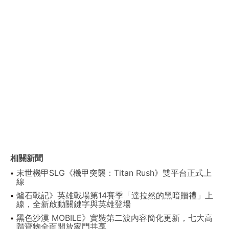
相關新聞
末世機甲SLG《機甲突襲：Titan Rush》雙平台正式上
線
爐石戰記》英雄戰場第14賽季「達拉然的黑暗贈禮」上
線，全新啟動關鍵字與英雄登場
黑色沙漠 MOBILE》實裝第二波內容簡化更新，七大高
階寶物全面開放家門共享