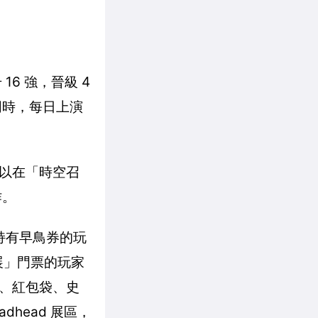
6 強，晉級 4
同時，每日上演
以在「時空召
作。
。持有早鳥券的玩
展」門票的玩家
章、紅包袋、史
dhead 展區，