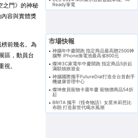
Ready筆電
空之門》的神秘
活動內容與實體獎
市場快報
戲下載榜前幾名。為
神腦年中慶開跑 指定商品最高贈2500神
大展區，動員台
腦幣 iPhone換電池最高省800元
燦坤3C家電年中慶開跑 指定商品5折起
的重視。
滿額抽旅遊金
神腦國際攜手FutureDial打造全台首創手
機健康管理中心
燦坤會員寵物卡週年慶 寵物價商品54折
起
BRITA 攜手《怪奇物語》女星米莉芭比
布朗 打造新世代喝水風潮