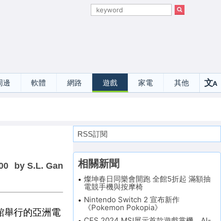
文
周邊
軟體
網路
遊戲
家電
其他
A
選
RSS訂閱
相關新聞
00
by S.L. Gan
燦坤春日同樂會開跑 全館5折起 滿額抽
電競手機與按摩椅
Nintendo Switch 2 宣布新作
《Pokemon Pokopia》
貿一館舉行的亞洲電
CES 2024 MSI展示首款遊戲掌機、AI-