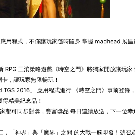
2016」應用程式，不僅讓玩家隨時隨身 掌握 madhead 
 RPG 三消策略遊戲《時空之門》將獨家開放讓玩家
定關卡，讓玩家無限暢玩！
d TGS 2016」 應用程式進行 《時空之門》事前登
獲得精美紀念品！
的玩家都可同步對獎，豐富獎品 每日連續放送，下一位
二，「神界」與「魔界」之間 的大戰一觸即發！號召