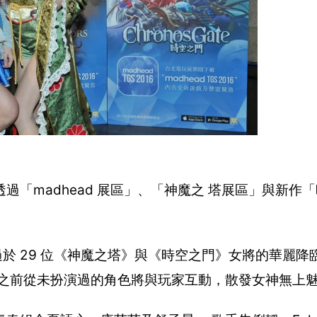
透過「madhead 展區」、「神魔之 塔展區」與新作
莫過於 29 位《神魔之塔》與《時空之門》女將的華麗
ay 之前從未扮演過的角色將與玩家互動，散發女神無上