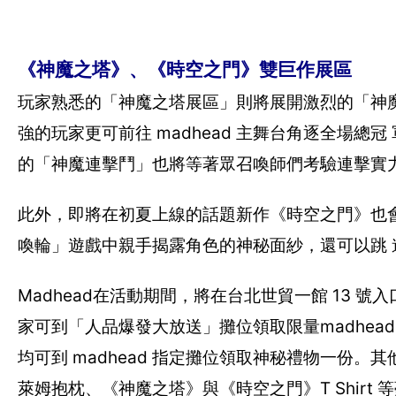
《神魔之塔》、《時空之門》雙巨作展區
玩家熟悉的「神魔之塔展區」則將展開激烈的「神魔格
強的玩家更可前往 madhead 主舞台角逐全場
的「神魔連擊鬥」也將等著眾召喚師們考驗連擊實
此外，即將在初夏上線的話題新作《時空之門》也
喚輪」遊戲中親手揭露角色的神秘面紗，還可以跳
Madhead在活動期間，將在台北世貿一館 13 號
家可到「人品爆發大放送」攤位領取限量madhea
均可到 madhead 指定攤位領取神秘禮物一份。
萊姆抱枕、《神魔之塔》與《時空之門》T Shirt 等