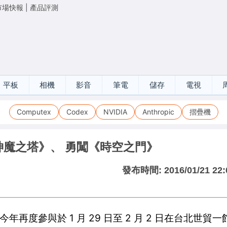
市場快報
|
產品評測
平板
相機
影音
筆電
儲存
電視
Computex
Codex
NVIDIA
Anthropic
摺疊機
《神魔之塔》、 勇闖《時空之門》
發布時間:
2016/01/21 22:
ad)，今年再度參與於 1 月 29 日至 2 月 2 日在台北世