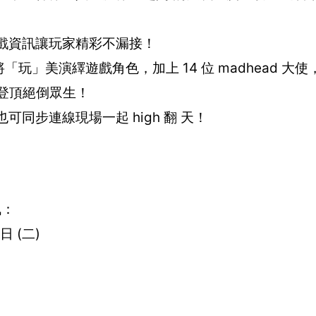
與遊戲資訊讓玩家精彩不漏接！
ead 女將「玩」美演繹遊戲角色，加上 14 位 madhead 
女神登頂絕倒眾生！
同步連線現場一起 high 翻 天！
訊：
 日 (二)