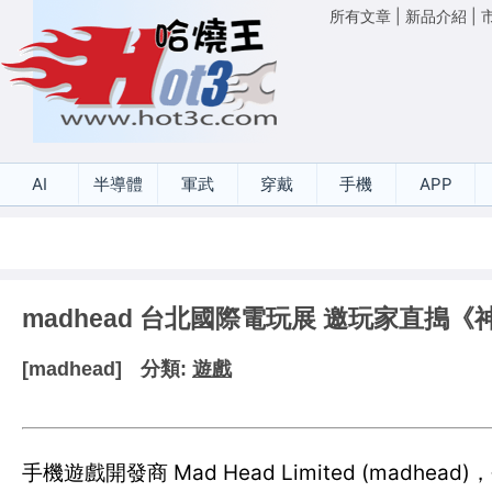
所有文章
|
新品介紹
|
AI
半導體
軍武
穿戴
手機
APP
madhead 台北國際電玩展 邀玩家直搗
[madhead]
分類:
遊戲
手機遊戲開發商 Mad Head Limited (madhe