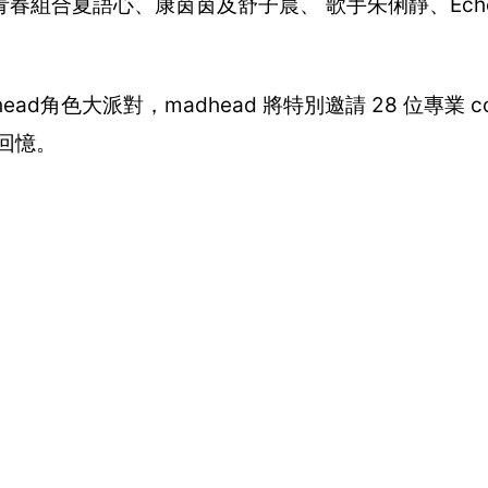
春組合夏語心、康茵茵及舒子晨、 歌手朱俐靜、Ech
ad角色大派對，madhead 將特別邀請 28 位專業 co
回憶。