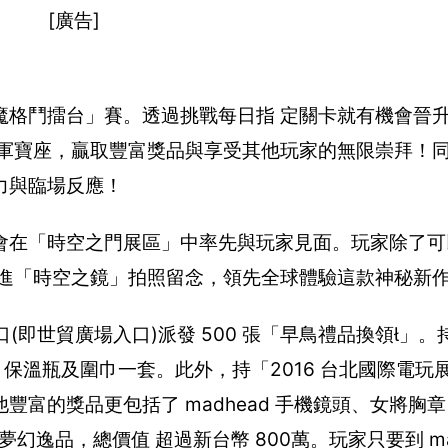
[廣告]
鬥擂台」賽。透過挑戰每日指 定關卡就有機會晉升 1
總冠 軍寶座，贏取豐富獎品與享受其他玩家的無限崇拜！
力與臨場反應！
會在「時空之門展區」中率先與玩家見面。玩家除了可
 進「時空之鏡」拍照留念，領先全球體驗這款神秘新
入口(即世貿廣場入口)派發 500 張「早鳥禮品換領」
d 保溫瓶及圍巾一套。此外，持「2016 台北國際電玩
其他豐富的獎品更包括了 madhead 手機鏡頭、女將胸
夢幻逸品，總價值 超過新台幣 800萬。玩家只要到 ma