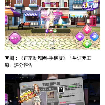
▼圖：《正宗勁舞團-手機版》「生涯夢工
廠」評分報告