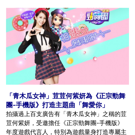
「青木瓜女神」荳荳何紫妍為《正宗勁舞
團-手機版》打造主題曲「舞愛你」
拍攝過上百支廣告有「青木瓜女神」之稱的荳
荳何紫妍，受邀擔任《正宗勁舞團-手機版》
年度遊戲代言人，特別為遊戲量身打造專屬主