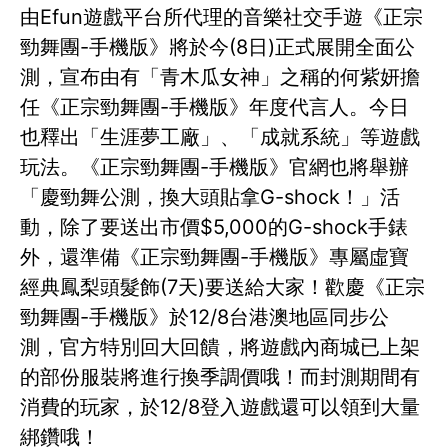
由Efun遊戲平台所代理的音樂社交手遊《正宗
勁舞團-手機版》將於今(8日)正式展開全面公
測，宣布由有「青木瓜女神」之稱的何紫妍擔
任《正宗勁舞團-手機版》年度代言人。今日
也釋出「生涯夢工廠」、「成就系統」等遊戲
玩法。《正宗勁舞團-手機版》官網也將舉辦
「慶勁舞公測，換大頭貼拿G-shock！」活
動，除了要送出市價$5,000的G-shock手錶
外，還準備《正宗勁舞團-手機版》專屬虛寶
經典鳳梨頭髮飾(7天)要送給大家！歡慶《正宗
勁舞團-手機版》於12/8台港澳地區同步公
測，官方特別回大回饋，將遊戲內商城已上架
的部份服裝將進行換季調價哦！而封測期間有
消費的玩家，於12/8登入遊戲還可以領到大量
綁鑽哦！