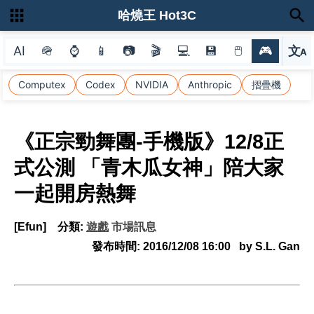
哈燒王 Hot3C
AI
🪖
⌚
📱
📷
🎬
💻
💾
🖱
🎮
文
A
選
Computex
Codex
NVIDIA
Anthropic
摺疊機
《正宗勁舞團-手機版》12/8正
式公測 「青木瓜女神」陪大家
一起開房熱舞
[Efun]
分類:
遊戲
市場訊息
發布時間:
2016/12/08 16:00
by S.L. Gan