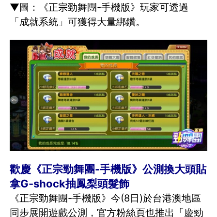
▼圖：《正宗勁舞團-手機版》玩家可透過
「成就系統」可獲得大量綁鑽。
歡慶《正宗勁舞團-手機版》公測換大頭貼
拿G-shock抽鳳梨頭髮飾
《正宗勁舞團-手機版》今(8日)於台港澳地區
同步展開遊戲公測，官方粉絲頁也推出「慶勁