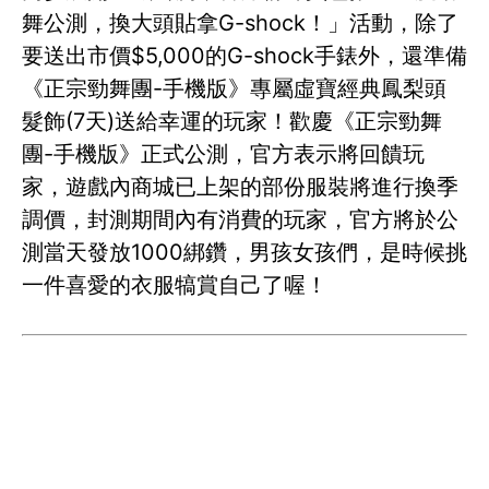
舞公測，換大頭貼拿G-shock！」活動，除了
要送出市價$5,000的G-shock手錶外，還準備
《正宗勁舞團-手機版》專屬虛寶經典鳳梨頭
髮飾(7天)送給幸運的玩家！歡慶《正宗勁舞
團-手機版》正式公測，官方表示將回饋玩
家，遊戲內商城已上架的部份服裝將進行換季
調價，封測期間內有消費的玩家，官方將於公
測當天發放1000綁鑽，男孩女孩們，是時候挑
一件喜愛的衣服犒賞自己了喔！