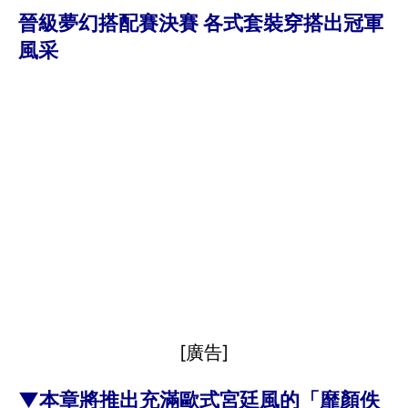
晉級夢幻搭配賽決賽 各式套裝穿搭出冠軍
風采
[廣告]
▼本章將推出充滿歐式宮廷風的「靡顏佚