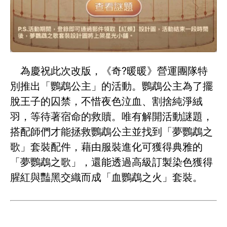
為慶祝此次改版，《奇?暖暖》營運團隊特
別推出「鸚鵡公主」的活動。鸚鵡公主為了擺
脫王子的囚禁，不惜夜色泣血、割捨純淨絨
羽，等待著宿命的救贖。唯有解開活動謎題，
搭配師們才能拯救鸚鵡公主並找到「夢鸚鵡之
歌」套裝配件，藉由服裝進化可獲得典雅的
「夢鸚鵡之歌」，還能透過高級訂製染色獲得
腥紅與豔黑交織而成「血鸚鵡之火」套裝。