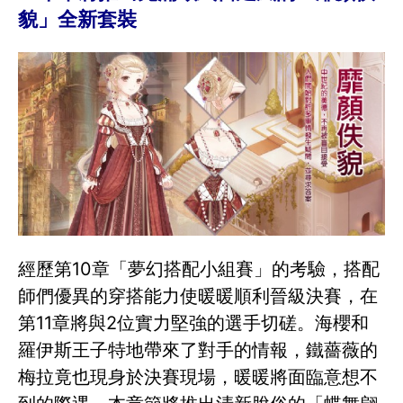
貌」全新套裝
經歷第10章「夢幻搭配小組賽」的考驗，搭配
師們優異的穿搭能力使暖暖順利晉級決賽，在
第11章將與2位實力堅強的選手切磋。海櫻和
羅伊斯王子特地帶來了對手的情報，鐵薔薇的
梅拉竟也現身於決賽現場，暖暖將面臨意想不