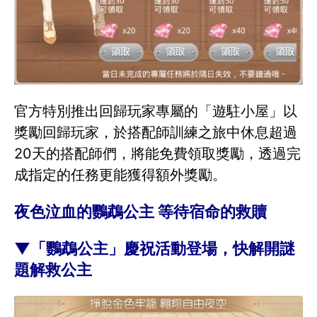
官方特別推出回歸玩家專屬的「遊駐小屋」以
獎勵回歸玩家，於搭配師訓練之旅中休息超過
20天的搭配師們，將能免費領取獎勵，透過完
成指定的任務更能獲得額外獎勵。
夜色泣血的鸚鵡公主 等待宿命的救贖
▼「鸚鵡公主」慶祝活動登場，快解開謎
題解救公主