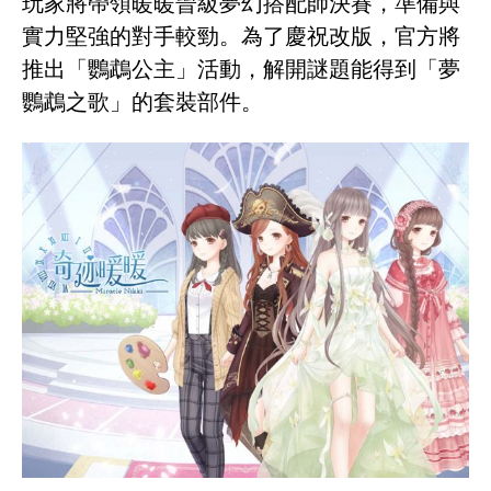
玩家將帶領暖暖晉級夢幻搭配師決賽，準備與
實力堅強的對手較勁。為了慶祝改版，官方將
推出「鸚鵡公主」活動，解開謎題能得到「夢
鸚鵡之歌」的套裝部件。