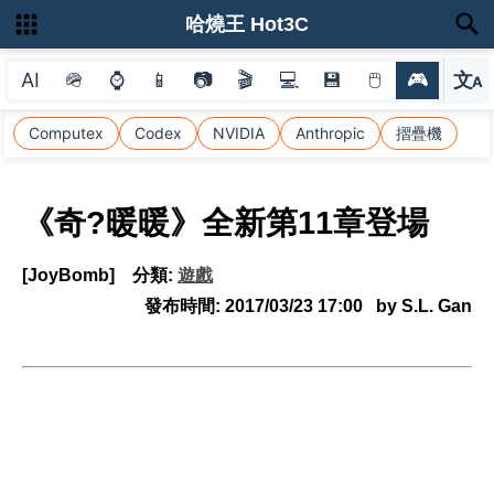
哈燒王 Hot3C
AI
🪖
⌚
📱
📷
🎬
💻
💾
🖱
🎮
文
A
選
Computex
Codex
NVIDIA
Anthropic
摺疊機
《奇?暖暖》全新第11章登場
[JoyBomb]
分類:
遊戲
發布時間:
2017/03/23 17:00
by S.L. Gan