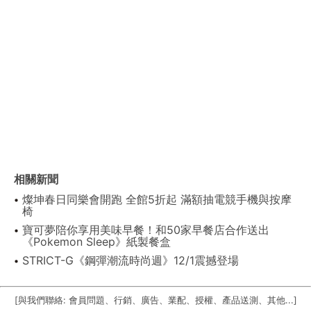
相關新聞
燦坤春日同樂會開跑 全館5折起 滿額抽電競手機與按摩
椅
寶可夢陪你享用美味早餐！和50家早餐店合作送出
《Pokemon Sleep》紙製餐盒
STRICT-G《鋼彈潮流時尚週》12/1震撼登場
[與我們聯絡: 會員問題、行銷、廣告、業配、授權、產品送測、其他...]