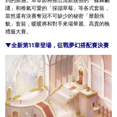
到的際遇。本章節將推出清新脫俗的「蝶舞翩
躚」和稚氣可愛的「採擷草莓」等各式套裝，
當然還有決賽奪冠不可缺少的秘密「靡顏佚
貌」套裝，暖暖將和對手來場華麗、高貴的晚
禮服大賽。
▼全新第11章登場，征戰夢幻搭配賽決賽