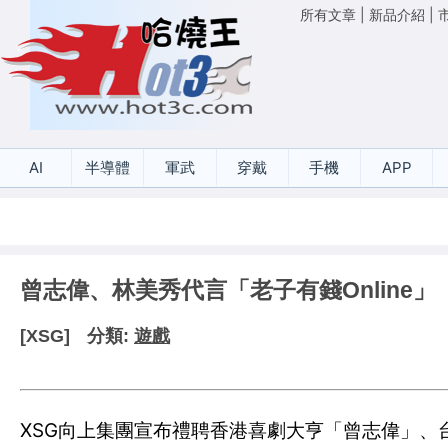
所有文章
|
新品介紹
|
AI
半導體
軍武
穿戴
手機
APP
曾志偉、林美秀代言「老子有錢Online」
[XSG]
分類:
遊戲
XSG向上集團宣布禮聘香港喜劇大亨「曾志偉」、台