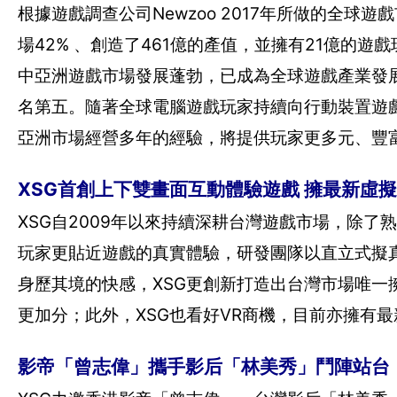
根據遊戲調查公司Newzoo 2017年所做的全
場42% 、創造了461億的產值，並擁有21億的遊
中亞洲遊戲市場發展蓬勃，已成為全球遊戲產業發
名第五。隨著全球電腦遊戲玩家持續向行動裝置遊
亞洲市場經營多年的經驗，將提供玩家更多元、豐
XSG首創上下雙畫面互動體驗遊戲 擁最新虛
XSG自2009年以來持續深耕台灣遊戲市場，除
玩家更貼近遊戲的真實體驗，研發團隊以直立式擬
身歷其境的快感，XSG更創新打造出台灣市場唯
更加分；此外，XSG也看好VR商機，目前亦擁有
影帝「曾志偉」攜手影后「林美秀」鬥陣站台 「