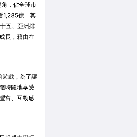
要角，佔全球市
1,285億。其
第十五、亞洲排
續成長，藉由在
的遊戲，為了讓
隨時隨地享受
更豐富、互動感