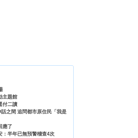
場
動主題館
逕付二讀
話之間 追問都市原住民「我是
回應了
安：半年已無預警稽查4次