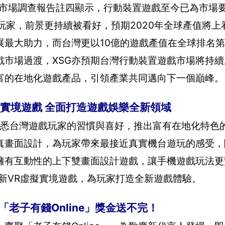
球遊戲市場調查報告註四顯示，行動裝置遊戲至今已為市場
戲玩家，前景更持續被看好，預期2020年全球產值將上看
展最大助力，而台灣更以10億的遊戲產值在全球排名
戲市場過渡，XSG亦預期台灣行動裝置遊戲市場將持
富的在地化遊戲產品，引領產業共同邁向下一個巔峰。
擬實境遊戲 全面打造遊戲娛樂全新領域
了熟悉台灣遊戲玩家的習慣與喜好，推出富有在地化特色
真畫面設計，為玩家帶來最接近真實機台遊玩的感受，
一擁有互動性的上下雙畫面設計遊戲，讓手機遊戲玩法
最新VR虛擬實境遊戲，為玩家打造全新遊戲體驗。
老子有錢Online」獎金送不完！