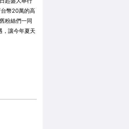
即日起盛大舉行
台幣20萬的高
、舊粉絲們一同
禮遇，讓今年夏天