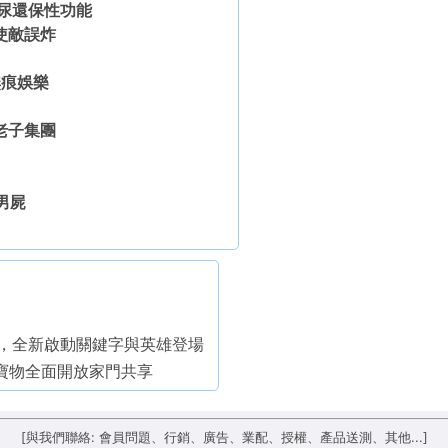
頻尿還保性功能
使敵誤炸
無痕娛樂
老子集團
出
男屍
線，全新啟動關鍵字與英雄登場
階寶物全面開放家門共享
[與我們聯絡: 會員問題、行銷、廣告、業配、授權、產品送測、其他...]