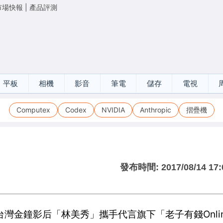
市場快報
|
產品評測
平板
相機
影音
筆電
儲存
電視
Computex
Codex
NVIDIA
Anthropic
摺疊機
發布時間:
2017/08/14 17:
灣金鐘影后「林美秀」攜手代言旗下「老子有錢Onli