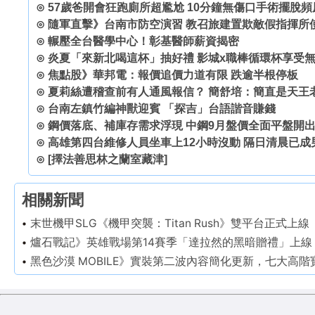
⊙
57歲爸開會狂跑廁所超尷尬 10分鐘無傷口手術擺脫
⊙
隨軍直擊》台南市防空演習 教召旅建置欺敵假指揮所
⊙
輾壓全台醫學中心！彰基醫師薪資揭密
⊙
炎夏「來新北喝這杯」抽好禮 影城x職棒循環杯享受
⊙
焦點股》華邦電：報價追價力道有限 跌逾半根停板
⊙
夏莉絲遭稽查前有人通風報信？ 簡舒培：簡直是天王
⊙
台南左鎮竹編神獸迎賓 「探吉」台語諧音賺錢
⊙
鋼價落底、補庫存需求浮現 中鋼9月盤價全面平盤開
⊙
高雄第四台維修人員坐車上12小時沒動 隔日清晨已成
⊙
[擇法善思林之蘭室藏津]
相關新聞
末世機甲SLG《機甲突襲：Titan Rush》雙平台正式上線
爐石戰記》英雄戰場第14賽季「達拉然的黑暗贈禮」上
黑色沙漠 MOBILE》實裝第二波內容簡化更新，七大高