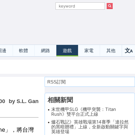
文
周邊
軟體
網路
遊戲
家電
其他
A
選
RSS訂閱
相關新聞
00
by S.L. Gan
末世機甲SLG《機甲突襲：Titan
Rush》雙平台正式上線
爐石戰記》英雄戰場第14賽季「達拉然
的黑暗贈禮」上線，全新啟動關鍵字與
ne」，將台灣
英雄登場