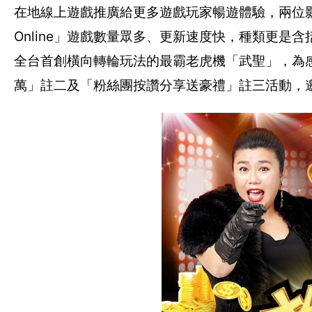
在地線上遊戲推廣給更多遊戲玩家暢遊體驗，兩位
Online」遊戲數量眾多、更新速度快，種類更
全台首創橫向轉輪玩法的最霸老虎機「武聖」，為感謝
萬」註二及「粉絲團按讚分享送豪禮」註三活動，