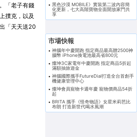
黑色沙漠 MOBILE》實裝第二波內容簡
。「老子有錢
化更新，七大高階寶物全面開放家門共
享
線上撲克，以及
出「天天送20
市場快報
神腦年中慶開跑 指定商品最高贈2500神
腦幣 iPhone換電池最高省800元
燦坤3C家電年中慶開跑 指定商品5折起
滿額抽旅遊金
神腦國際攜手FutureDial打造全台首創手
機健康管理中心
燦坤會員寵物卡週年慶 寵物價商品54折
起
BRITA 攜手《怪奇物語》女星米莉芭比
布朗 打造新世代喝水風潮