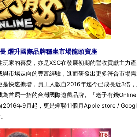
健成長 躍升國際品牌穩坐市場龍頭寶座
男性玩家的喜愛，亦是XSG在發展初期的營收貢獻主力
家組成與市場走向的豐富經驗，進而研發出更多符合市場
更是快速擴增，員工人數自2016年迄今已成長近3倍
為首屈一指的台灣國際遊戲品牌。「老子有錢Onlin
9月起，更是蟬聯11個月Apple store / Google
績。