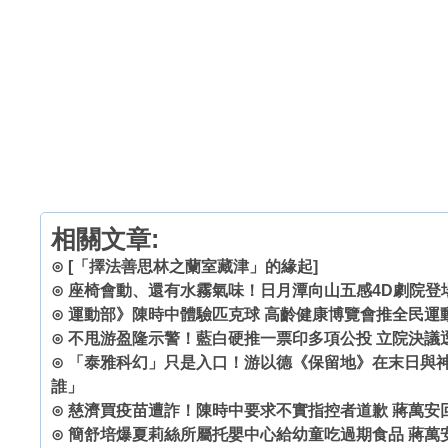
相關文章:
⊙
[「擇法善思林之蘭室藏津」的緣起]
⊙
座椅會動、還有水霧氣味！日月潭向山五感4D劇院登
⊙
運動部》陳時中體驗匹克球 高齡健康博覽會推全民運
⊙
不甩游盈隆示警！藍白硬推一票印多項公投 立院決議
⊙
「泰雅科幻」只是入口！游以德《保留地》在末日與神
誰」
⊙
慈濟買疫苗遭詐！陳時中要求不實指控者道歉 蔣萬安
⊙
簡舒培爆夏莉絲所屬托嬰中心給幼童吃過期食品 蔣萬