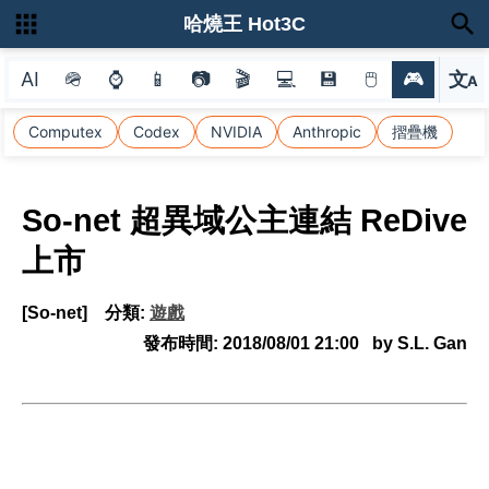
哈燒王 Hot3C
AI
🪖
⌚
📱
📷
🎬
💻
💾
🖱
🎮
文
A
選
Computex
Codex
NVIDIA
Anthropic
摺疊機
So-net 超異域公主連結 ReDive
上市
[So-net]
分類:
遊戲
發布時間:
2018/08/01 21:00
by S.L. Gan