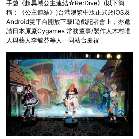
手遊《超異域公主連結☆Re:Dive》(以下簡
稱：《公主連結》)台港澳繁中版正式於iOS及
Android雙平台開放下載!遊戲記者會上，亦邀
請日本原廠Cygames 常務董事/製作人木村唯
人與藝人李毓芬等人一同站台慶祝。