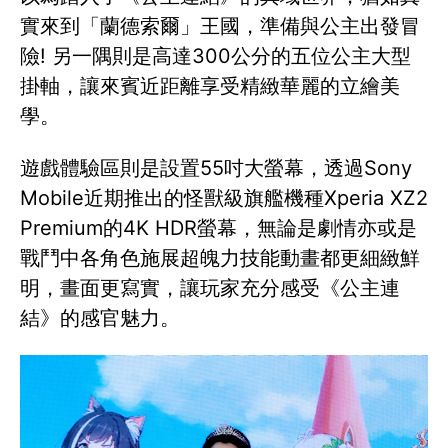
實來到「蘭德索爾」王國，準備與公主出發冒
險! 另一隅則是高達300公分的五位公主大型
掛軸，讓來賓近距離享受精緻華麗的立繪美
學。
遊戲體驗區則是設置55吋大螢幕，透過Sony
Mobile近期推出的怪獸級旗艦機種Xperia XZ2
Premium的4K HDR螢幕，無論是劇情亦或是
戰鬥中各角色施展超魄力技能動畫都更細緻鮮
明，畫面更寫實，讓玩家充分感受《公主連
結》的感官魅力。