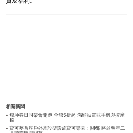
質及福利。
相關新聞
燦坤春日同樂會開跑 全館5折起 滿額抽電競手機與按摩
椅
寶可夢首座戶外常設型設施寶可樂園：關都 將於明年二