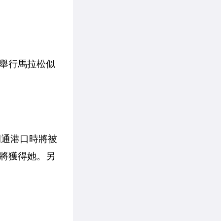
舉行馬拉松似
開通港口時將被
都將獲得她。另