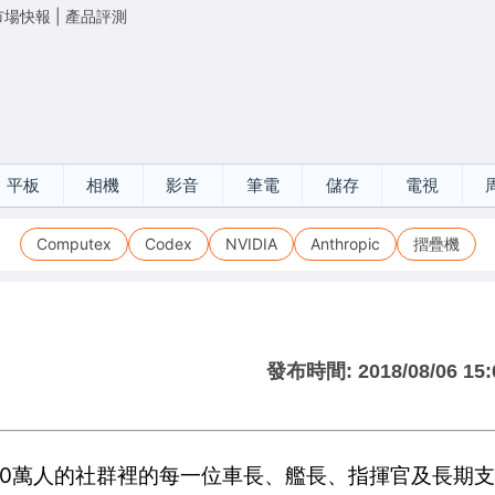
市場快報
|
產品評測
平板
相機
影音
筆電
儲存
電視
Computex
Codex
NVIDIA
Anthropic
摺疊機
發布時間:
2018/08/06 15:
多達200萬人的社群裡的每一位車長、艦長、指揮官及長期