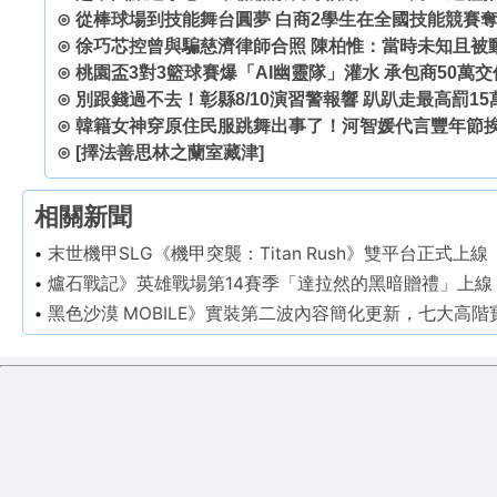
⊙
從棒球場到技能舞台圓夢 白商2學生在全國技能競賽
⊙
徐巧芯控曾與騙慈濟律師合照 陳柏惟：當時未知且被
⊙
桃園盃3對3籃球賽爆「AI幽靈隊」灌水 承包商50萬交
⊙
別跟錢過不去！彰縣8/10演習警報響 趴趴走最高罰15
⊙
韓籍女神穿原住民服跳舞出事了！河智媛代言豐年節挨
⊙
[擇法善思林之蘭室藏津]
相關新聞
末世機甲SLG《機甲突襲：Titan Rush》雙平台正式上線
爐石戰記》英雄戰場第14賽季「達拉然的黑暗贈禮」上
黑色沙漠 MOBILE》實裝第二波內容簡化更新，七大高