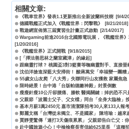
相關文章:
⊙
《戰車世界》發表1.1更新推出全新波蘭科技樹
[9/4/2
⊙
德國戰艦正式加入《戰艦世界：閃擊戰》
[8/21/2018]
⊙
戰遊網宣佈第三屆實習生計畫正式啟動
[2/14/2017]
⊙
Wargaming前進2016台北國際電玩展，《戰艦世
[1/20/2016]
⊙
《戰艦世界》正式開戰
[9/18/2015]
⊙
[「擇法善思林之蘭室藏津」的緣起]
⊙
跟幽靈打球？ 桃園盃3對3籃賽等嘸幽靈對手、直接晉
⊙
沈伯洋搶進深藍大安掃街！ 酸蔣萬安「幸福變一團糟
⊙
55歲女山友爬「八大秀」失聯同行山友獲救 家屬焦
⊙
限時絕景！台中港「台版帕德嫩神殿」封景倒數
⊙
瘦瘦針瘦10公斤卻腰痛、膝軟 醫揭關鍵：掉的恐不只
⊙
父親節「波麗士父子、父女檔」同台「全身大臨檢」
⊙
基本月薪3萬2450元 嘉市清潔隊招考30人來133人報
⊙
鄭麗文稱「台灣從未獨立、不是國家」 陳培瑜：越來
⊙
賈靜雯驚傳「連打3天傷痕累累」 父親節告白亡父：
⊙
赴中國旅遊小心！中檢檢察長寄信給625里長 「這種