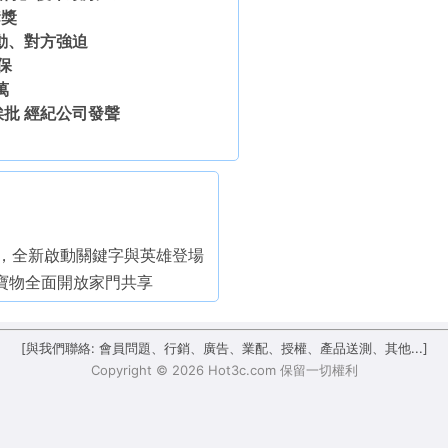
奪獎
動、對方強迫
保
萬
批 經紀公司發聲
線，全新啟動關鍵字與英雄登場
階寶物全面開放家門共享
[與我們聯絡: 會員問題、行銷、廣告、業配、授權、產品送測、其他...]
Copyright © 2026 Hot3c.com 保留一切權利