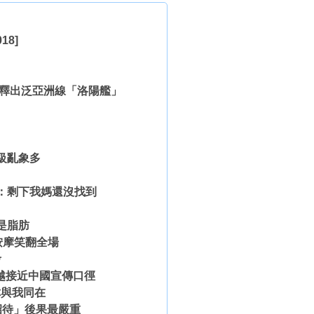
018]
界》釋出泛亞洲線「洛陽艦」
級亂象多
」
急：剩下我媽還沒找到
是脂肪
按摩笑翻全場
考
越接近中國宣傳口徑
你與我同在
招待」後果最嚴重