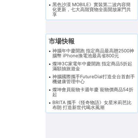
黑色沙漠 MOBILE》實裝第二波內容簡
化更新，七大高階寶物全面開放家門共
享
市場快報
神腦年中慶開跑 指定商品最高贈2500神
腦幣 iPhone換電池最高省800元
燦坤3C家電年中慶開跑 指定商品5折起
滿額抽旅遊金
神腦國際攜手FutureDial打造全台首創手
機健康管理中心
燦坤會員寵物卡週年慶 寵物價商品54折
起
BRITA 攜手《怪奇物語》女星米莉芭比
布朗 打造新世代喝水風潮