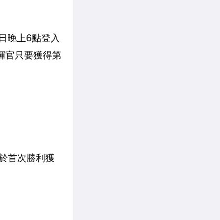
日晚上6點登入
指揮官只要獲得第
及於首次勝利獲