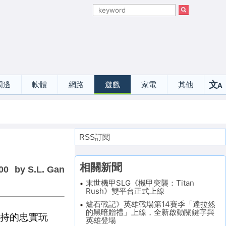
文
周邊
軟體
網路
遊戲
家電
其他
A
選
RSS訂閱
相關新聞
00
by S.L. Gan
末世機甲SLG《機甲突襲：Titan
Rush》雙平台正式上線
爐石戰記》英雄戰場第14賽季「達拉然
的黑暗贈禮」上線，全新啟動關鍵字與
支持的忠實玩
英雄登場