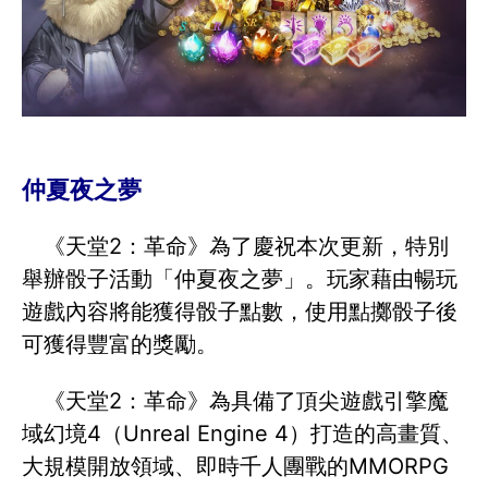
仲夏夜之夢
《天堂2：革命》為了慶祝本次更新，特別
舉辦骰子活動「仲夏夜之夢」。玩家藉由暢玩
遊戲內容將能獲得骰子點數，使用點擲骰子後
可獲得豐富的獎勵。
《天堂2：革命》為具備了頂尖遊戲引擎魔
域幻境4（Unreal Engine 4）打造的高畫質、
大規模開放領域、即時千人團戰的MMORPG