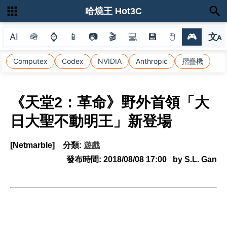
哈燒王 Hot3C
AI
🪖
⌚
📱
📷
🎬
💻
💾
🖱
🎮
文
A
選
Computex
Codex
NVIDIA
Anthropic
摺疊機
《天堂2：革命》野外首領「大
日大聖不動明王」新登場
[Netmarble]
分類:
遊戲
發布時間:
2018/08/08 17:00
by S.L. Gan