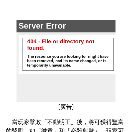
[廣告]
當玩家擊敗「不動明王」後，將可獲得豐富
的獎勵，如「徽章」和「必殺射擊」，玩家可