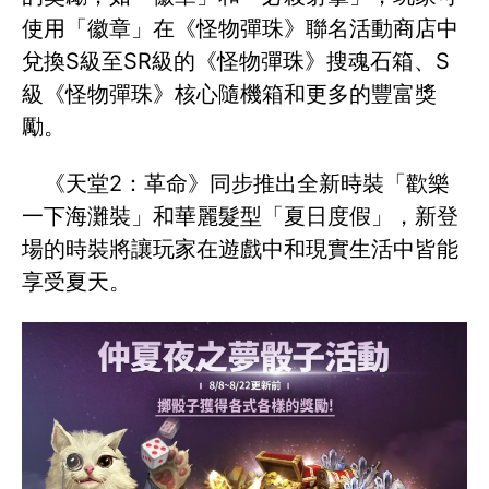
使用「徽章」在《怪物彈珠》聯名活動商店中
兌換S級至SR級的《怪物彈珠》搜魂石箱、S
級《怪物彈珠》核心隨機箱和更多的豐富獎
勵。
《天堂2：革命》同步推出全新時裝「歡樂
一下海灘裝」和華麗髮型「夏日度假」，新登
場的時裝將讓玩家在遊戲中和現實生活中皆能
享受夏天。