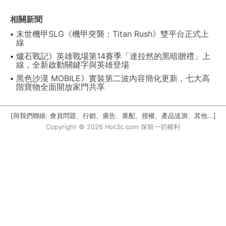
相關新聞
末世機甲SLG《機甲突襲：Titan Rush》雙平台正式上
線
爐石戰記》英雄戰場第14賽季「達拉然的黑暗贈禮」上
線，全新啟動關鍵字與英雄登場
黑色沙漠 MOBILE》實裝第二波內容簡化更新，七大高
階寶物全面開放家門共享
[與我們聯絡: 會員問題、行銷、廣告、業配、授權、產品送測、其他...]
Copyright © 2026 Hot3c.com 保留一切權利