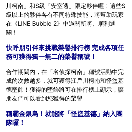
川柯南」和S級「安室透」限定夥伴喔！這些S
級以上的夥伴各有不同特殊技能，將幫助玩家
在《LINE Bubble 2》中過關斬將、順利通
關！
快呼朋引伴來挑戰榮譽排行榜 完成各項任
務可獲得獨一無二的榮譽稱號！
合作期間內，在「名偵探柯南」稱號活動中完
成的次數越多，就可獲得江戶川柯南和怪盜基
德墜飾！獲得的墜飾將可在排行榜上顯示，讓
朋友們可以看到您獲得的榮譽
稱霸金銀島！就能將「怪盜基德」納入團
隊囉！