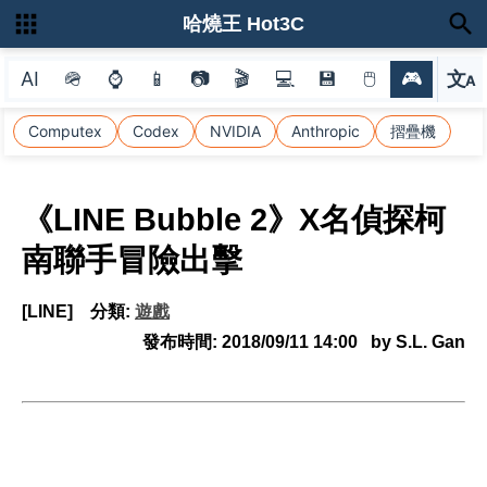
哈燒王 Hot3C
AI
🪖
⌚
📱
📷
🎬
💻
💾
🖱
🎮
文
A
選
Computex
Codex
NVIDIA
Anthropic
摺疊機
《LINE Bubble 2》X名偵探柯
南聯手冒險出擊
[LINE]
分類:
遊戲
發布時間:
2018/09/11 14:00
by S.L. Gan