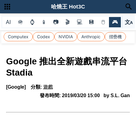
哈燒王 Hot3C
AI
🪖
⌚
📱
📷
🎬
💻
💾
🖱
🎮
文
A
選
Computex
Codex
NVIDIA
Anthropic
摺疊機
Google 推出全新遊戲串流平台
Stadia
[Google]
分類:
遊戲
發布時間:
2019/03/20 15:00
by S.L. Gan