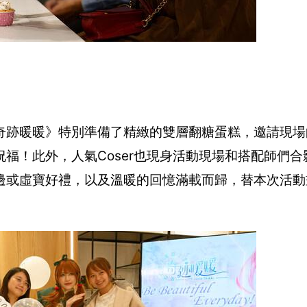
奇跡暖暖》特別準備了精緻的雙層翻糖蛋糕，邀請現場
福！此外，人氣Coser也現身活動現場和搭配師們合
邊或虛寶好禮，以及溫暖的回憶滿載而歸，替本次活動