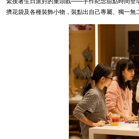
緊接著生日派對的重頭戲——手作紀念甜點時間登
擠花袋及各種裝飾小物，裝點出自己專屬、獨一無