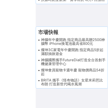
市場快報
神腦年中慶開跑 指定商品最高贈2500神
腦幣 iPhone換電池最高省800元
燦坤3C家電年中慶開跑 指定商品5折起
滿額抽旅遊金
神腦國際攜手FutureDial打造全台首創手
機健康管理中心
燦坤會員寵物卡週年慶 寵物價商品54折
起
BRITA 攜手《怪奇物語》女星米莉芭比
布朗 打造新世代喝水風潮