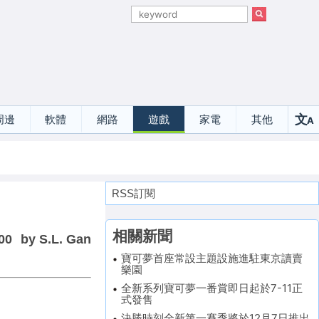
文
周邊
軟體
網路
遊戲
家電
其他
A
選
RSS訂閱
相關新聞
00
by S.L. Gan
寶可夢首座常設主題設施進駐東京讀賣
樂園
全新系列寶可夢一番賞即日起於7-11正
式發售
決勝時刻全新第一賽季將於12月7日推出