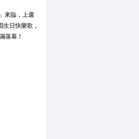
日」來臨，上週
合唱生日快樂歌，
滿落幕！