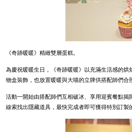
《奇跡暖暖》精緻雙層蛋糕。
為慶祝暖暖生日，《奇跡暖暖》以充滿生活感的烘
物盒裝飾，也放置暖暖與大喵的立牌供搭配師們合
活動一開始由搭配師們互相破冰、享用迎賓餐點揭
線索找出隱藏道具，最快完成者即可獲得特別訂製