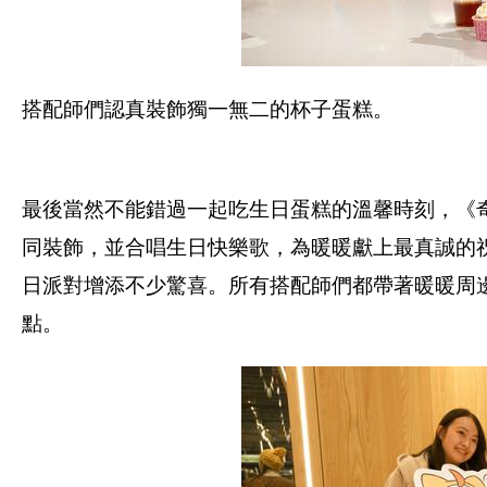
搭配師們認真裝飾獨一無二的杯子蛋糕。
最後當然不能錯過一起吃生日蛋糕的溫馨時刻，《
同裝飾，並合唱生日快樂歌，為暖暖獻上最真誠的祝
日派對增添不少驚喜。所有搭配師們都帶著暖暖周
點。