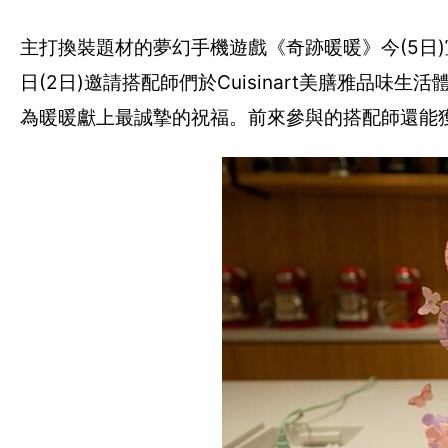
主打換裝題材的夢幻手機遊戲《奇跡暖暖》今(5日
日(2日)邀請搭配師們於Cuisinart美膳雅品
為暖暖獻上最誠摯的祝福。前來參與的搭配師還能