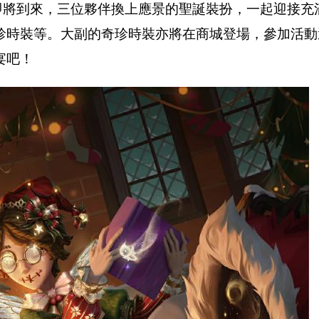
即將到來，三位夥伴換上應景的聖誕裝扮，一起迎接充
珍時裝等。大副的奇珍時裝亦將在商城登場，參加活動
宴吧！