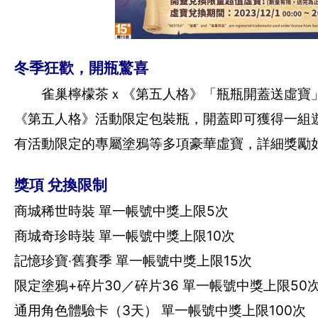
冬季狂歡，開瓶驚喜
雀巢檸檬茶ｘ《第五人格》「瓶瓶開蓋送虛寶」，即日
《第五人格》活動限定包裝瓶，開蓋即可獲得一組
有活動限定的專屬塗鴉等多項豪華虛寶，詳細獎勵
獎項 兌換限制
商城稀世時裝 單一帳號中獎上限5次
商城奇珍時裝 單一帳號中獎上限10次
記憶珍寶‧舊賽季 單一帳號中獎上限15次
限定塗鴉+碎片30／碎片36 單一帳號中獎上限50
通用角色體驗卡（3天） 單一帳號中獎上限100次