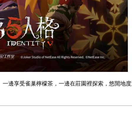
一邊享受雀巢檸檬茶，一邊在莊園裡探索，悠閒地度