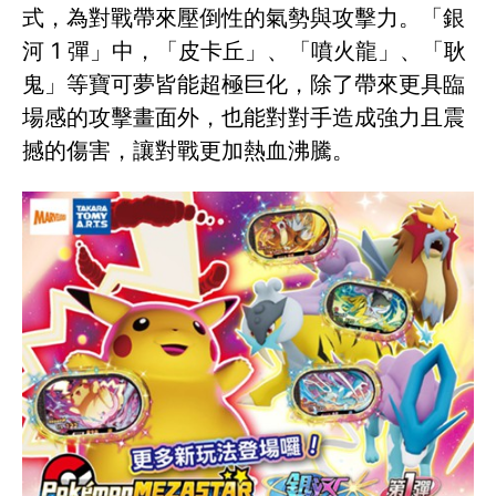
式，為對戰帶來壓倒性的氣勢與攻擊力。「銀
河 1 彈」中，「皮卡丘」、「噴火龍」、「耿
鬼」等寶可夢皆能超極巨化，除了帶來更具臨
場感的攻擊畫面外，也能對對手造成強力且震
撼的傷害，讓對戰更加熱血沸騰。