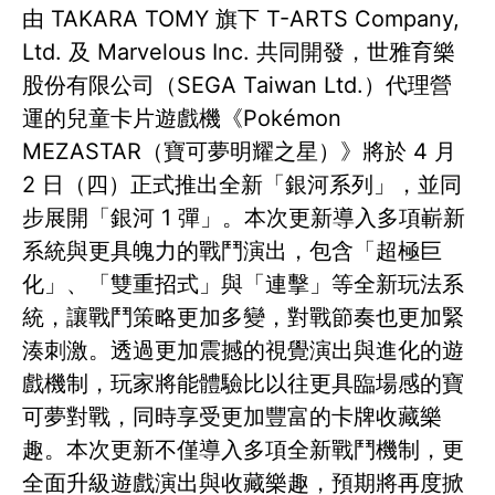
由 TAKARA TOMY 旗下 T-ARTS Company,
Ltd. 及 Marvelous Inc. 共同開發，世雅育樂
股份有限公司（SEGA Taiwan Ltd.）代理營
運的兒童卡片遊戲機《Pokémon
MEZASTAR（寶可夢明耀之星）》將於 4 月
2 日（四）正式推出全新「銀河系列」，並同
步展開「銀河 1 彈」。本次更新導入多項嶄新
系統與更具魄力的戰鬥演出，包含「超極巨
化」、「雙重招式」與「連擊」等全新玩法系
統，讓戰鬥策略更加多變，對戰節奏也更加緊
湊刺激。透過更加震撼的視覺演出與進化的遊
戲機制，玩家將能體驗比以往更具臨場感的寶
可夢對戰，同時享受更加豐富的卡牌收藏樂
趣。本次更新不僅導入多項全新戰鬥機制，更
全面升級遊戲演出與收藏樂趣，預期將再度掀