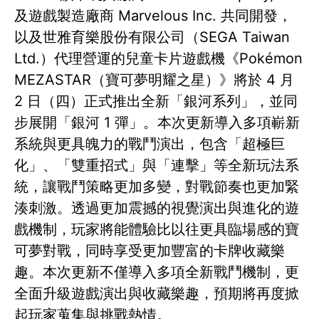
及遊戲製造廠商 Marvelous Inc. 共同開發，
以及世雅育樂股份有限公司（SEGA Taiwan
Ltd.）代理營運的兒童卡片遊戲機《Pokémon
MEZASTAR（寶可夢明耀之星）》將於 4 月
2 日（四）正式推出全新「銀河系列」，並同
步展開「銀河 1 彈」。本次更新導入多項嶄新
系統與更具魄力的戰鬥演出，包含「超極巨
化」、「雙重招式」與「連擊」等全新玩法系
統，讓戰鬥策略更加多變，對戰節奏也更加緊
湊刺激。透過更加震撼的視覺演出與進化的遊
戲機制，玩家將能體驗比以往更具臨場感的寶
可夢對戰，同時享受更加豐富的卡牌收藏樂
趣。本次更新不僅導入多項全新戰鬥機制，更
全面升級遊戲演出與收藏樂趣，預期將再度掀
起玩家蒐集與挑戰熱情。