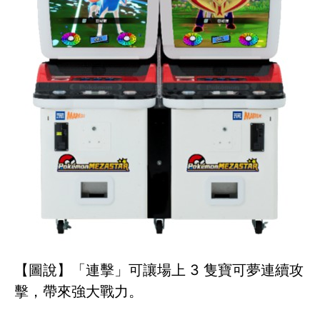
【圖說】「連擊」可讓場上 3 隻寶可夢連續攻
擊，帶來強大戰力。