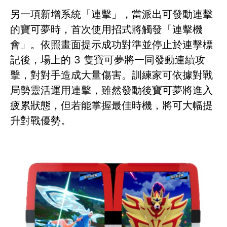
另一項新增系統「連擊」，當派出可發動連擊
的寶可夢時，首次使用招式將觸發「連擊機
會」。依照畫面提示成功對準並停止於連擊標
記後，場上的 3 隻寶可夢將一同發動連續攻
擊，對對手造成大量傷害。訓練家可依據對戰
局勢靈活運用連擊，雖然發動後寶可夢將進入
疲累狀態，但若能掌握最佳時機，將可大幅提
升對戰優勢。