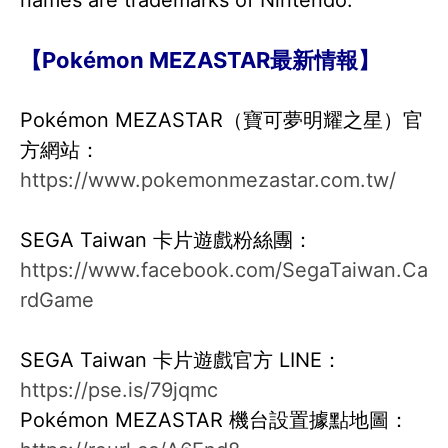
【Pokémon MEZASTAR最新情報】
Pokémon MEZASTAR（寶可夢明耀之星）官
方網站：
https://www.pokemonmezastar.com.tw/
SEGA Taiwan 卡片遊戲粉絲團：
https://www.facebook.com/SegaTaiwan.Ca
rdGame
SEGA Taiwan 卡片遊戲官方 LINE：
https://pse.is/79jqmc
Pokémon MEZASTAR 機台設置據點地圖：