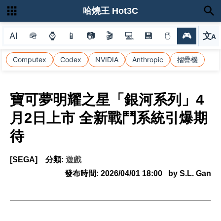
哈燒王 Hot3C
AI
🪖
⌚
📱
📷
🎬
💻
💾
🖱
🎮
文
A
選
Computex
Codex
NVIDIA
Anthropic
摺疊機
寶可夢明耀之星「銀河系列」4
月2日上市 全新戰鬥系統引爆期
待
[SEGA]
分類:
遊戲
發布時間:
2026/04/01 18:00
by S.L. Gan