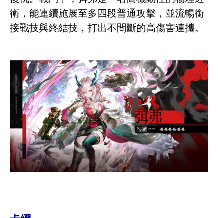
衛，能連續施展至多四段普通攻擊，並流暢銜
接戰技與終結技，打出不間斷的高傷害連攜。