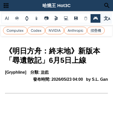
哈燒王 Hot3C
AI
🪖
⌚
📱
📷
🎬
💻
💾
🖱
🎮
文
A
選
Computex
Codex
NVIDIA
Anthropic
摺疊機
《明日方舟：終末地》新版本
「尋遺散記」6月5日上線
[Gryphline]
分類:
遊戲
發布時間:
2026/05/23 04:00
by S.L. Gan