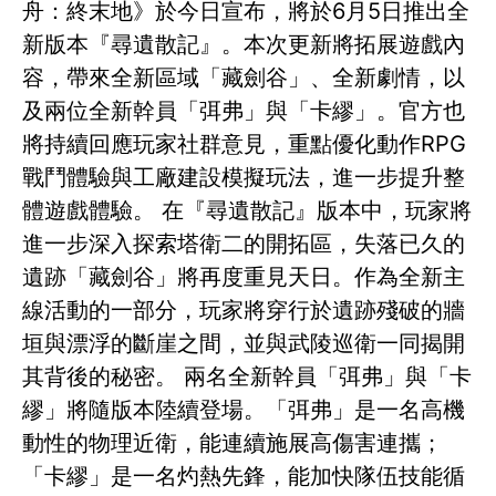
舟：終末地》於今日宣布，將於6月5日推出全
新版本『尋遺散記』。本次更新將拓展遊戲內
容，帶來全新區域「藏劍谷」、全新劇情，以
及兩位全新幹員「弭弗」與「卡繆」。官方也
將持續回應玩家社群意見，重點優化動作RPG
戰鬥體驗與工廠建設模擬玩法，進一步提升整
體遊戲體驗。 在『尋遺散記』版本中，玩家將
進一步深入探索塔衛二的開拓區，失落已久的
遺跡「藏劍谷」將再度重見天日。作為全新主
線活動的一部分，玩家將穿行於遺跡殘破的牆
垣與漂浮的斷崖之間，並與武陵巡衛一同揭開
其背後的秘密。 兩名全新幹員「弭弗」與「卡
繆」將隨版本陸續登場。「弭弗」是一名高機
動性的物理近衛，能連續施展高傷害連攜；
「卡繆」是一名灼熱先鋒，能加快隊伍技能循