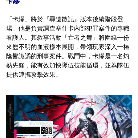
卡繆
「卡繆」將於『尋遺散記』版本後續階段登
場。他是負責調查塞什卡內部犯罪案件的專職
看護人。其敘事活動「亡者之舞」將圍繞一份
來歷不明的血液樣本展開，帶領玩家深入一樁
陰鬱詭譎的刑事案件。戰鬥中，卡繆是一名灼
熱先鋒，能有效加快隊伍技能循環，並為隊伍
提供連攜攻擊效果。