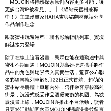
「MOJOIN將持續探索原創內容更多可能，讓
更多台灣IP被看見。」 | 《貓站長蜜柑兼職
中！》主筆漫畫家HAHA吉與編劇林佩禎分享
作品創作理念
跟著蜜柑玩遍港都！聯名彩繪輕軌列車、實境
解謎接力登場
除了在線上追看漫畫，民眾也能在通勤途中與
蜜柑不期而遇！MOJOIN與高雄捷運攜手將作
品中的角色與場景帶入真實生活，驚喜公布聯
名彩繪輕軌列車於6月22日正式首航。超萌的
蜜柑站長將躍上車廂內外，陪伴乘客穿梭高雄
街景，沉浸式感受作品溫暖療癒的氛圍。為歡
慶漫畫上線，MOJOIN亦推出平台活動，讀者
只要於活動期間內至MOJOIN閱讀漫畫並留言