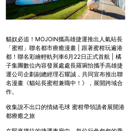
貓奴必追！MOJOIN攜高雄捷運推出人氣站長
「蜜柑」聯名都市療癒漫畫 | 跟著蜜柑玩遍港
都！聯名彩繪輕軌列車6月22日正式首航 | 橘
子集團數位內容發展處處長羅琬怡攜手高雄捷
運公司企劃副總經理石耀誠，共同宣布推出聯
名漫畫《貓站長蜜柑兼職中！》，展開跨域合
作。
收集說不出口的情緒毛球 蜜柑帶領讀者展開港
都療癒之旅
在熙來攘往的捷運車廂中，每位行色匆匆的乘