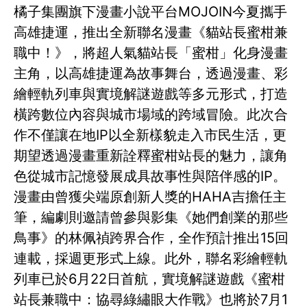
橘子集團旗下漫畫小說平台MOJOIN今夏攜手
高雄捷運，推出全新聯名漫畫《貓站長蜜柑兼
職中！》，將超人氣貓站長「蜜柑」化身漫畫
主角，以高雄捷運為故事舞台，透過漫畫、彩
繪輕軌列車與實境解謎遊戲等多元形式，打造
橫跨數位內容與城市場域的跨域冒險。此次合
作不僅讓在地IP以全新樣貌走入市民生活，更
期望透過漫畫重新詮釋蜜柑站長的魅力，讓角
色從城市記憶發展成具故事性與陪伴感的IP。
漫畫由曾獲尖端原創新人獎的HAHA吉擔任主
筆，編劇則邀請曾參與影集《她們創業的那些
鳥事》的林佩禎跨界合作，全作預計推出15回
連載，採週更形式上線。此外，聯名彩繪輕軌
列車已於6月22日首航，實境解謎遊戲《蜜柑
站長兼職中：協尋綠繡眼大作戰》也將於7月1