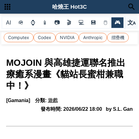
哈燒王 Hot3C
AI
🪖
⌚
📱
📷
🎬
💻
💾
🖱
🎮
文
A
選
Computex
Codex
NVIDIA
Anthropic
摺疊機
MOJOIN 與高雄捷運聯名推出
療癒系漫畫《貓站長蜜柑兼職
中！》
[Gamania]
分類:
遊戲
發布時間:
2026/06/22 18:00
by S.L. Gan