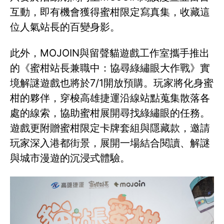
互動，即有機會獲得蜜柑限定寫真集，收藏這
位人氣站長的百變身影。
此外，MOJOIN與留聲貓遊戲工作室攜手推出
的《蜜柑站長兼職中：協尋綠繡眼大作戰》實
境解謎遊戲也將於7/1開放預購。玩家將化身蜜
柑的夥伴，穿梭高雄捷運沿線站點蒐集散落各
處的線索，協助蜜柑展開尋找綠繡眼的任務。
遊戲更附贈蜜柑限定卡牌套組與隱藏款，邀請
玩家深入港都街景，展開一場結合閱讀、解謎
與城市漫遊的沉浸式體驗。