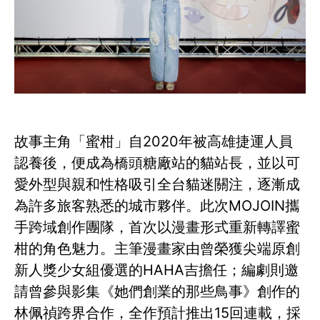
故事主角「蜜柑」自2020年被高雄捷運人員
認養後，便成為橋頭糖廠站的貓站長，並以可
愛外型與親和性格吸引全台貓迷關注，逐漸成
為許多旅客熟悉的城市夥伴。此次MOJOIN攜
手跨域創作團隊，首次以漫畫形式重新轉譯蜜
柑的角色魅力。主筆漫畫家由曾榮獲尖端原創
新人獎少女組優選的HAHA吉擔任；編劇則邀
請曾參與影集《她們創業的那些鳥事》創作的
林佩禎跨界合作，全作預計推出15回連載，採