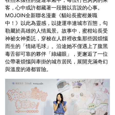
客，心中或許都藏著一段難以言說的心事。
MOJOIN全新聯名漫畫《貓站長蜜柑兼職
中！》以此為靈感，以捷運串連城市百態，勾
勒屬於高雄的人情風景。故事中，蜜柑站長受
神祕女神委託，穿梭在人群裡收集那些因煩惱
而生的「情緒毛球」。沿途她不僅遇上了腹黑
毒舌卻可靠的夥伴「綠繡眼」，更邂逅了一位
位帶著煩惱與牽掛的城市居民，展開充滿奇幻
與溫度的港都冒險。