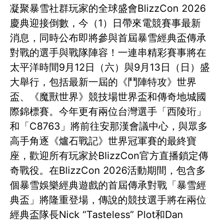
凝聚暴雪社群玩家的全球盛會BlizzCon 2026
慶典迎接倒數，今（1）日帶來電競賽事最新
消息，同時公布即將參與首屆暴雪經典盃傳承
對戰的選手與戰隊陣容！一連串精彩賽事將在
太平洋時間9月12日（六）與9月13日（日）盛
大舉行，包括最新一屆的《鬥陣特攻》世界
盃、《魔獸世界》競技場世界盃和傳奇地城國
際錦標賽。今年更有兩位台灣選手「西陵珩」
和「C8763」將前往安那漢會議中心，與眾多
高手角逐《爐石戰記》世界冠軍賽的最終寶
座，歡迎所有玩家於BlizzCon官方直播鎖定傳
奇戰役。在BlizzCon 2026活動期間，包含多
個暴雪娛樂經典遊戲的首屆傳承對戰「暴雪經
典盃」將隆重登場，傳說的競技選手將在兩位
經典盃隊長Nick “Tasteless” Plot和Dan