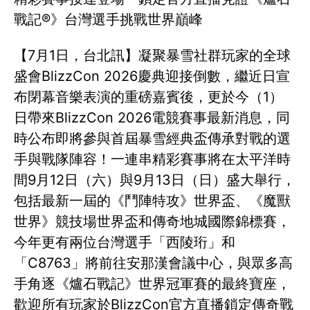
戰記®》台灣選手挑戰世界巔峰
【7月1日，台北訊】凝聚暴雪社群玩家的全球
盛會BlizzCon 2026慶典迎接倒數，繼近日宣
布閉幕音樂表演的重磅嘉賓後，更於今（1）
日帶來BlizzCon 2026電競賽事最新消息，同
時公布即將參與首屆暴雪經典盃傳承對戰的選
手與戰隊陣容！一連串精彩賽事將在太平洋時
間9月12日（六）與9月13日（日）盛大舉行，
包括最新一屆的《鬥陣特攻》世界盃、《魔獸
世界》競技場世界盃和傳奇地城國際錦標賽，
今年更有兩位台灣選手「西陵珩」和
「C8763」將前往安那漢會議中心，與眾多高
手角逐《爐石戰記》世界冠軍賽的最終寶座，
歡迎所有玩家於BlizzCon官方直播鎖定傳奇戰