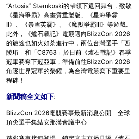
“Artosis” Stemkoski的帶領下返回舞台，致敬
《星海爭霸》高畫質重製版、《星海爭霸
II》、《暴雪英霸》、《魔獸爭霸III》等遊戲。
此外，《爐石戰記》電競邁向BlizzCon 2026
的旅途也如火如荼進行中，兩位台灣選手「西
陵珩」和「C8763」於日前《爐石戰記》春季
冠軍賽奪下冠亞軍，準備前往BlizzCon 2026
角逐世界冠軍的榮耀，為台灣電競寫下重要里
程碑！
新聞稿全文如下
:
BlizzCon 2026電競賽事最新消息公開 全球
頂尖選手集結安那漢會議中心
精彩賽事接連登場 鎖定官方直播見證《爐石