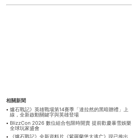
相關新聞
爐石戰記》英雄戰場第14賽季「達拉然的黑暗贈禮」上
線，全新啟動關鍵字與英雄登場
BlizzCon 2026 數位組合包限時開賣 提前歡慶暴雪娛樂
全球玩家盛會
《爐石戰記》全新資料片《紫羅蘭堡大逃亡》現已推出