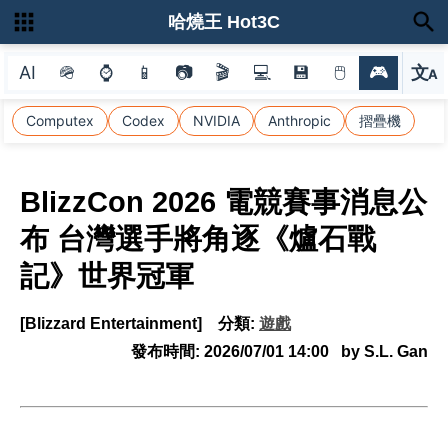
哈燒王 Hot3C
AI
🪖
⌚
📱
📷
🎬
💻
💾
🖱
🎮
文
A
選
Computex
Codex
NVIDIA
Anthropic
摺疊機
BlizzCon 2026 電競賽事消息公
布 台灣選手將角逐《爐石戰
記》世界冠軍
[Blizzard Entertainment]
分類:
遊戲
發布時間:
2026/07/01 14:00
by S.L. Gan