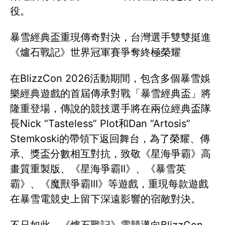
役。
暴雪經典盃重現傳奇對決，台灣選手雙雙挺進
《爐石戰記》世界冠軍賽爭奪終極榮耀
在BlizzCon 2026活動期間，包含多個暴雪娛
樂經典遊戲的首屆傳承對戰「暴雪經典盃」將
隆重登場，傳說的競技選手將在兩位經典盃隊
長Nick “Tasteless” Plot和Dan “Artosis”
Stemkoski的帶領下返回舞台，為了榮耀、傳
承、獎盃分數相互對抗，致敬《星海爭霸》高
畫質重製版、《星海爭霸II》、《暴雪英
霸》、《魔獸爭霸III》等遊戲，重現每款遊戲
在暴雪電競史上留下深遠影響的宿敵對決。