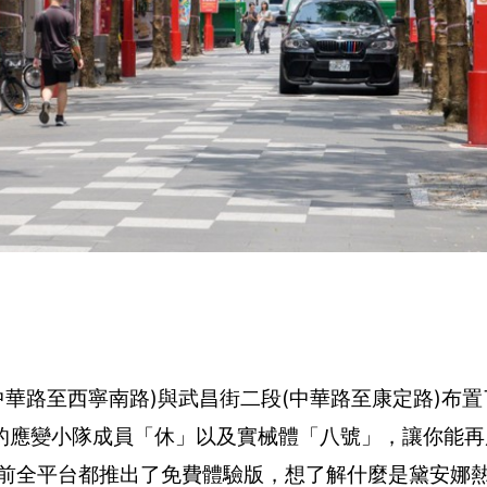
中華路至西寧南路)與武昌街二段(中華路至康定路)布
的應變小隊成員「休」以及實械體「八號」，讓你能再
，目前全平台都推出了免費體驗版，想了解什麼是黛安娜