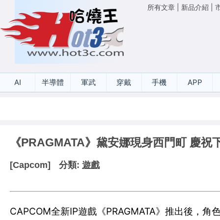
所有文章
|
新品介紹
|
AI
半導體
軍武
穿戴
手機
APP
《PRAGMATA》黛安娜現身西門町 慶祝
[Capcom]
分類:
遊戲
CAPCOM全新IP遊戲《PRAGMATA》推出後