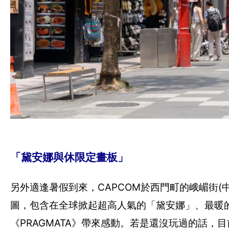
「黛安娜與休限定畫板」
另外適逢暑假到來，CAPCOM於西門町的峨嵋街(
圖，包含在全球掀起超高人氣的「黛安娜」、最暖
《PRAGMATA》帶來感動。若是還沒玩過的話