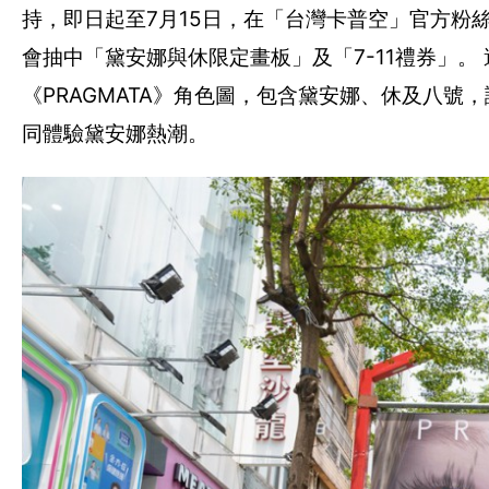
持，即日起至7月15日，在「台灣卡普空」官方粉
會抽中「黛安娜與休限定畫板」及「7-11禮券」。
《PRAGMATA》角色圖，包含黛安娜、休及八
同體驗黛安娜熱潮。