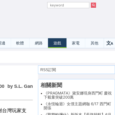
文
周邊
軟體
網路
遊戲
家電
其他
A
選
RSS訂閱
相關新聞
00
by S.L. Gan
《PRAGMATA》黛安娜現身西門町 慶祝
下載量突破200萬
《永恆輪迴》女僕主題網咖 6/17 西門町
開張
感謝台灣玩家支
《戰雙帕彌什》新版本【長路歸航】6月