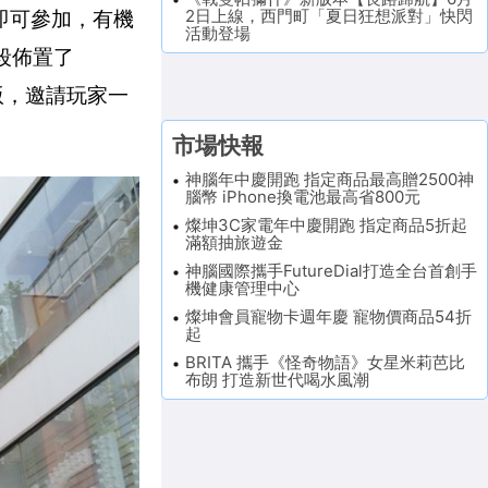
2日上線，西門町「夏日狂想派對」快閃
即可參加，有機
活動登場
段佈置了
版，邀請玩家一
市場快報
神腦年中慶開跑 指定商品最高贈2500神
腦幣 iPhone換電池最高省800元
燦坤3C家電年中慶開跑 指定商品5折起
滿額抽旅遊金
神腦國際攜手FutureDial打造全台首創手
機健康管理中心
燦坤會員寵物卡週年慶 寵物價商品54折
起
BRITA 攜手《怪奇物語》女星米莉芭比
布朗 打造新世代喝水風潮