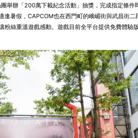
絲團舉辦「200萬下載紀念活動」抽獎，完成指定條件
 適逢暑假，CAPCOM也在西門町的峨嵋街與武昌街二
號，讓粉絲重溫遊戲感動。遊戲目前全平台提供免費體驗