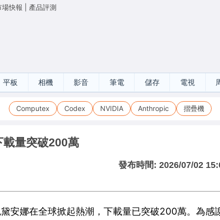
市場快報
|
產品評測
平板
相機
影音
筆電
儲存
電視
Computex
Codex
NVIDIA
Anthropic
摺疊機
下載量突破200萬
發布時間:
2026/07/02 15:
，角色黛安娜在全球掀起熱潮，下載量已突破200萬。為