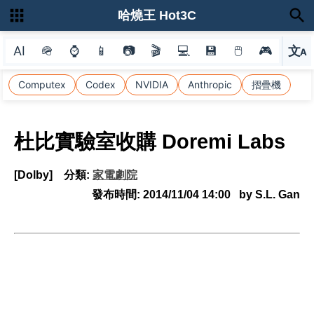
哈燒王 Hot3C
AI
🪖
⌚
📱
📷
🎬
💻
💾
🖱
🎮
文
A
選
Computex
Codex
NVIDIA
Anthropic
摺疊機
杜比實驗室收購 Doremi Labs
[Dolby]
分類:
家電劇院
發布時間:
2014/11/04 14:00
by S.L. Gan