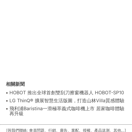
相關新聞
HOBOT 推出全球首創雙刮刀擦窗機器人 HOBOT-SP10
LG ThinQ® 擴展智慧生活版圖，打造山林Villa質感體驗
飛利浦Baristina一滑極萃義式咖啡機上市 居家咖啡體驗
再升級
[與我們聯絡: 會員問題、行銷、廣告、業配、授權、產品送測、其他...]