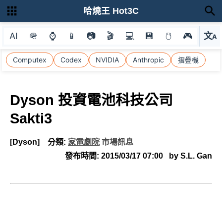
哈燒王 Hot3C
AI
🪖
⌚
📱
📷
🎬
💻
💾
🖱
🎮
文
A
選
Computex
Codex
NVIDIA
Anthropic
摺疊機
Dyson 投資電池科技公司
Sakti3
[Dyson]
分類:
家電劇院
市場訊息
發布時間:
2015/03/17 07:00
by S.L. Gan