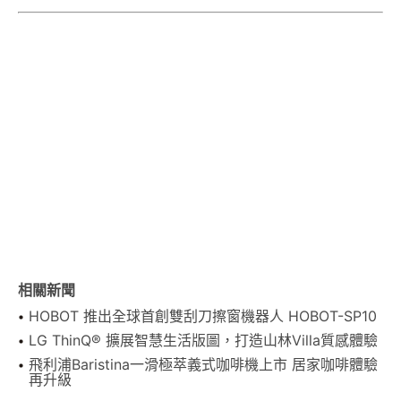
相關新聞
HOBOT 推出全球首創雙刮刀擦窗機器人 HOBOT-SP10
LG ThinQ® 擴展智慧生活版圖，打造山林Villa質感體驗
飛利浦Baristina一滑極萃義式咖啡機上市 居家咖啡體驗
再升級