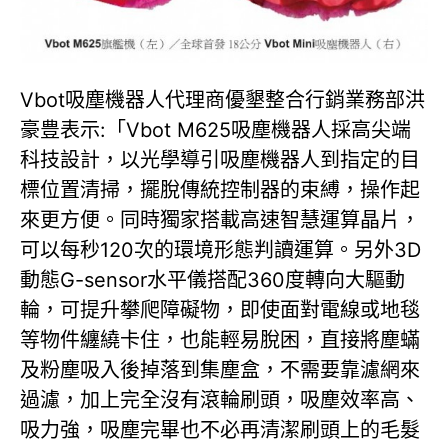
Vbot吸塵機器人代理商優墾整合行銷業務部洪
豪豊表示:「Vbot M625吸塵機器人採高尖端
科技設計，以光學導引吸塵機器人到指定的目
標位置清掃，擺脫傳統控制器的束縛，操作起
來更方便。同時獨家搭載高速智慧運算晶片，
可以每秒120次的環境形態判讀運算。另外3D
動態G-sensor水平儀搭配360度轉向大驅動
輪，可提升攀爬障礙物，即使面對電線或地毯
等物件纏繞卡住，也能輕易脫困，直接將塵蟎
及粉塵吸入後掉落到集塵盒，不需要靠濾網來
過濾，加上完全沒有滾輪刷頭，吸塵效率高、
吸力強，吸塵完畢也不必再清潔刷頭上的毛髮