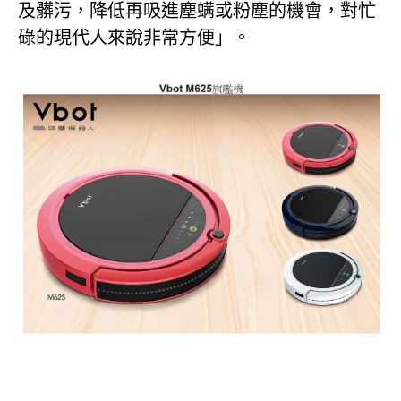
及髒污，降低再吸進塵螨或粉塵的機會，對忙
碌的現代人來說非常方便」。