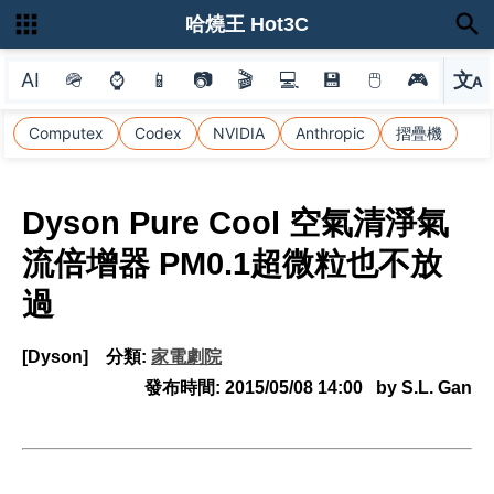
哈燒王 Hot3C
AI
🪖
⌚
📱
📷
🎬
💻
💾
🖱
🎮
文
A
選
Computex
Codex
NVIDIA
Anthropic
摺疊機
Dyson Pure Cool 空氣清淨氣
流倍增器 PM0.1超微粒也不放
過
[Dyson]
分類:
家電劇院
發布時間:
2015/05/08 14:00
by S.L. Gan