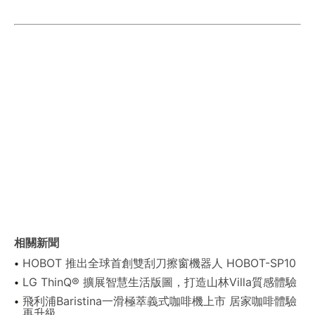
相關新聞
HOBOT 推出全球首創雙刮刀擦窗機器人 HOBOT-SP10
LG ThinQ® 擴展智慧生活版圖，打造山林Villa質感體驗
飛利浦Baristina一滑極萃義式咖啡機上市 居家咖啡體驗
再升級