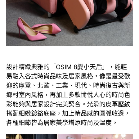
設計精緻典雅的「OSIM 8變小天后」，能輕
易融入各式時尚品味及居家風格，像是最受歡
迎的摩登、北歐、工業、現代、時尚復古與新
鄉村室內風格，再加上多款愉悅人心的時尚色
彩能夠與居家設計完美契合。光滑的皮革壓紋
搭配細緻鍍鉻底座，加上精品感的圓弧收邊，
各種細節皆為居家美學增添時尚及溫度。