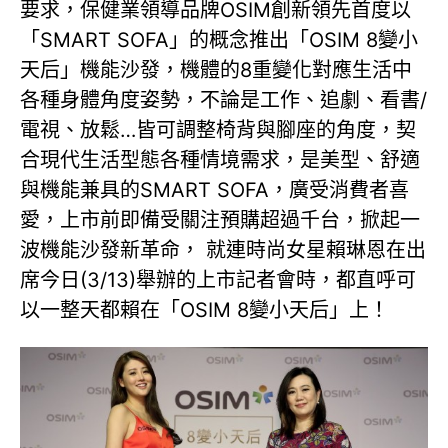
要求，保健業領導品牌OSIM創新領先首度以
「SMART SOFA」的概念推出「OSIM 8變小
天后」機能沙發，機體的8重變化對應生活中
各種身體角度姿勢，不論是工作、追劇、看書/
電視、放鬆…皆可調整椅背與腳座的角度，契
合現代生活型態各種情境需求，是美型、舒適
與機能兼具的SMART SOFA，廣受消費者喜
愛，上市前即備受關注預購超過千台，掀起一
波機能沙發新革命， 就連時尚女星賴琳恩在出
席今日(3/13)舉辦的上市記者會時，都直呼可
以一整天都賴在「OSIM 8變小天后」上！