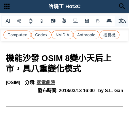
哈燒王 Hot3C
AI
🪖
⌚
📱
📷
🎬
💻
💾
🖱
🎮
文
A
選
Computex
Codex
NVIDIA
Anthropic
摺疊機
機能沙發 OSIM 8變小天后上
市，具八重變化模式
[OSIM]
分類:
家電劇院
發布時間:
2018/03/13 16:00
by S.L. Gan