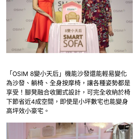
「OSIM 8變小天后」機能沙發還能輕易變化
為沙發、躺椅、全身按摩椅，讓各種姿勢都是
享受！腳凳融合收闔式設計，可完全收納於椅
下節省近4成空間，即使是小坪數宅也能變身
高坪效小豪宅。