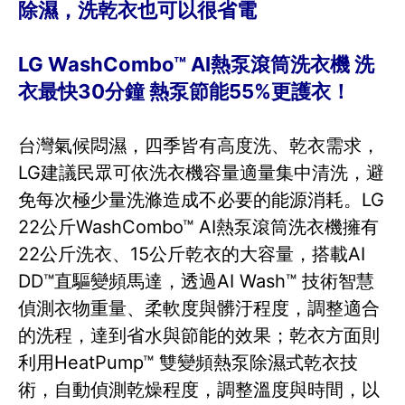
除濕，洗乾衣也可以很省電
LG WashCombo™ AI熱泵滾筒洗衣機 洗
衣最快30分鐘 熱泵節能55%更護衣！
台灣氣候悶濕，四季皆有高度洗、乾衣需求，
LG建議民眾可依洗衣機容量適量集中清洗，避
免每次極少量洗滌造成不必要的能源消耗。LG
22公斤WashCombo™ AI熱泵滾筒洗衣機擁有
22公斤洗衣、15公斤乾衣的大容量，搭載AI
DD™直驅變頻馬達，透過AI Wash™ 技術智慧
偵測衣物重量、柔軟度與髒汙程度，調整適合
的洗程，達到省水與節能的效果；乾衣方面則
利用HeatPump™ 雙變頻熱泵除濕式乾衣技
術，自動偵測乾燥程度，調整溫度與時間，以