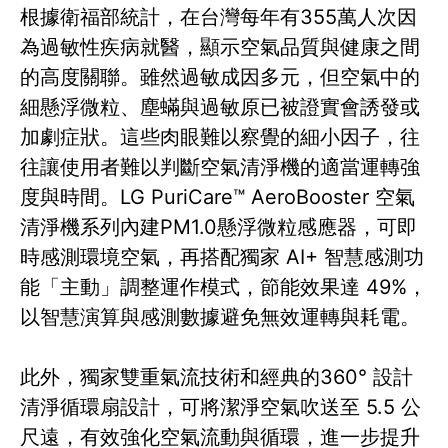
根據衛福部統計，在台灣每年有355萬人次因
為過敏性疾病就醫，顯示空氣品質與健康之間
的高度關聯。雖然過敏成因多元，但空氣中的
細懸浮微粒、塵蟎與過敏原已被證實會誘發或
加劇症狀。這些肉眼難以察覺的細小因子，往
往讓使用者難以判斷空氣清淨機的適當運轉強
度與時間。LG PuriCare™ AeroBooster 空氣
清淨機系列內建PM1.0懸浮微粒感應器，可即
時感測環境空氣，再搭配獨家 AI+ 智慧感測功
能「主動」調整運作模式，節能效果達 49%，
以智慧演算與感測數據避免無效運轉與耗電。
此外，獨家雙重氣流技術和經典的360° 設計
清淨循環扇設計，可將潔淨空氣吹送至 5.5 公
尺遠，有效強化空氣流動與循環，進一步提升