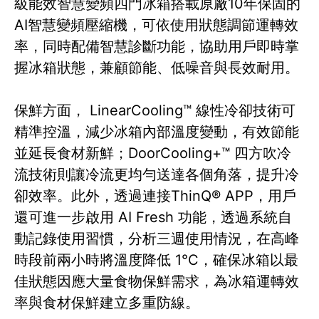
級能效智慧變頻四門冰箱搭載原廠10年保固的
AI智慧變頻壓縮機，可依使用狀態調節運轉效
率，同時配備智慧診斷功能，協助用戶即時掌
握冰箱狀態，兼顧節能、低噪音與長效耐用。
保鮮方面， LinearCooling™ 線性冷卻技術可
精準控溫，減少冰箱內部溫度變動，有效節能
並延長食材新鮮；DoorCooling+™ 四方吹冷
流技術則讓冷流更均勻送達各個角落，提升冷
卻效率。此外，透過連接ThinQ® APP，用戶
還可進一步啟用 AI Fresh 功能，透過系統自
動記錄使用習慣，分析三週使用情況，在高峰
時段前兩小時將溫度降低 1°C，確保冰箱以最
佳狀態因應大量食物保鮮需求，為冰箱運轉效
率與食材保鮮建立多重防線。