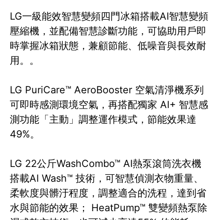
LG一級能效智慧變頻四門冰箱搭載AI智慧變頻
壓縮機，並配備智慧診斷功能，可協助用戶即
時掌握冰箱狀態，兼顧節能、低噪音與長效耐
用。。
LG PuriCare™ AeroBooster 空氣清淨機系列
可即時感測環境空氣，再搭配獨家 AI+ 智慧感
測功能「主動」調整運作模式，節能效果達
49%。
LG 22公斤WashCombo™ AI熱泵滾筒洗衣機
搭載AI Wash™ 技術，可智慧偵測衣物重量、
柔軟度與髒汙程度，調整適合的洗程，達到省
水與節能的效果； HeatPump™ 雙變頻熱泵除