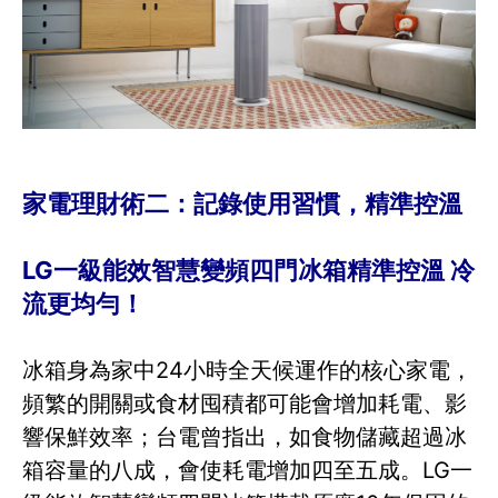
家電理財術二：記錄使用習慣，精準控溫
LG一級能效智慧變頻四門冰箱精準控溫 冷
流更均勻！
冰箱身為家中24小時全天候運作的核心家電，
頻繁的開關或食材囤積都可能會增加耗電、影
響保鮮效率；台電曾指出，如食物儲藏超過冰
箱容量的八成，會使耗電增加四至五成。LG一