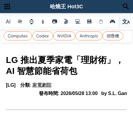
哈燒王 Hot3C
AI
🪖
⌚
📱
📷
🎬
💻
💾
🖱
🎮
文
A
選
Computex
Codex
NVIDIA
Anthropic
摺疊機
LG 推出夏季家電「理財術」，
AI 智慧節能省荷包
[LG]
分類:
家電劇院
發布時間:
2026/05/28 13:00
by S.L. Gan