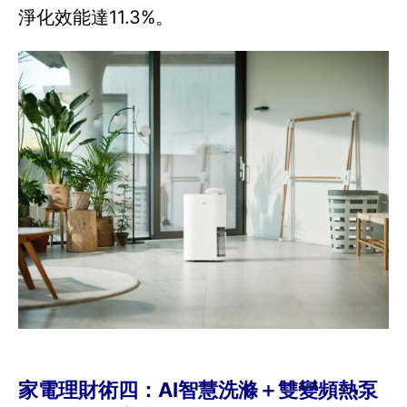
淨化效能達11.3%。
家電理財術四：AI智慧洗滌＋雙變頻熱泵