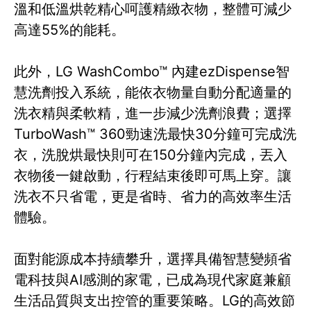
溫和低溫烘乾精心呵護精緻衣物，整體可減少
高達55%的能耗。
此外，LG WashCombo™ 內建ezDispense智
慧洗劑投入系統，能依衣物量自動分配適量的
洗衣精與柔軟精，進一步減少洗劑浪費；選擇
TurboWash™ 360勁速洗最快30分鐘可完成洗
衣，洗脫烘最快則可在150分鐘內完成，丟入
衣物後一鍵啟動，行程結束後即可馬上穿。讓
洗衣不只省電，更是省時、省力的高效率生活
體驗。
面對能源成本持續攀升，選擇具備智慧變頻省
電科技與AI感測的家電，已成為現代家庭兼顧
生活品質與支出控管的重要策略。LG的高效節