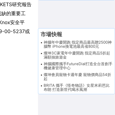
KETS研究報告
或缺的重要工
Knox安全平
00-5237或
市場快報
神腦年中慶開跑 指定商品最高贈2500神
腦幣 iPhone換電池最高省800元
燦坤3C家電年中慶開跑 指定商品5折起
滿額抽旅遊金
神腦國際攜手FutureDial打造全台首創手
機健康管理中心
燦坤會員寵物卡週年慶 寵物價商品54折
起
BRITA 攜手《怪奇物語》女星米莉芭比
布朗 打造新世代喝水風潮