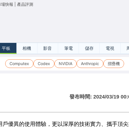
市場快報
|
產品評測
平板
相機
影音
筆電
儲存
電視
Computex
Codex
NVIDIA
Anthropic
摺疊機
發布時間:
2024/03/19 00:
用戶優異的使用體驗，更以深厚的技術實力、攜手頂尖