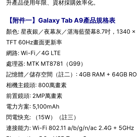
升產品使用年限、資材採購效率化。
【附件一】Galaxy Tab A9產品規格表
顏色: 星夜銀／夜幕灰／湛海藍螢幕8.7吋，1340 × 
TFT 60Hz畫面更新率
網路: Wi-Fi／4G LTE
處理器: MTK MT8781（G99）
記憶體／儲存空間（註二）: 4GB RAM + 64GB ROM
相機主鏡頭: 800萬畫素
前置鏡頭: 2MP萬畫素
電力方案: 5,100mAh
閃電快充: （15W）（註三）
連接能力: Wi-Fi 802.11 a/b/g/n/ac 2.4G + 5GHz