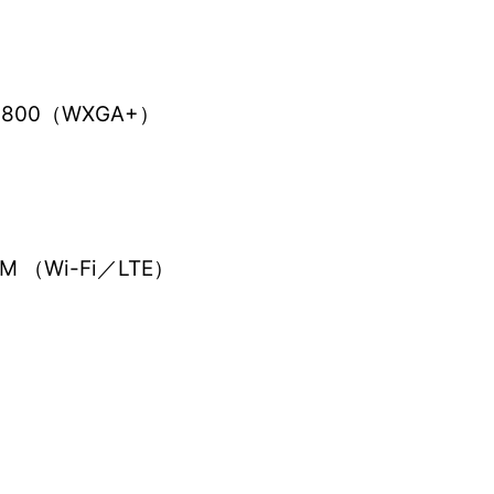
800（WXGA+）
 （Wi-Fi／LTE）