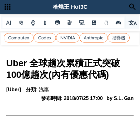
哈燒王 Hot3C
AI
🪖
⌚
📱
📷
🎬
💻
💾
🖱
🎮
文
A
選
Computex
Codex
NVIDIA
Anthropic
摺疊機
Uber 全球趟次累積正式突破
100億趟次(內有優惠代碼)
[Uber]
分類:
汽車
發布時間:
2018/07/25 17:00
by S.L. Gan