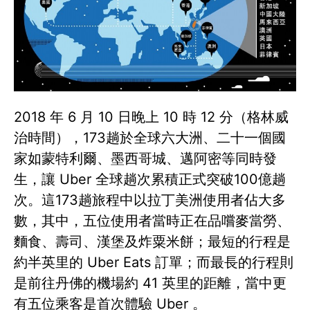
2018 年 6 月 10 日晚上 10 時 12 分（格林威
治時間），173趟於全球六大洲、二十一個國
家如蒙特利爾、墨西哥城、邁阿密等同時發
生，讓 Uber 全球趟次累積正式突破100億趟
次。這173趟旅程中以拉丁美洲使用者佔大多
數，其中，五位使用者當時正在品嚐麥當勞、
麵食、壽司、漢堡及炸粟米餅；最短的行程是
約半英里的 Uber Eats 訂單；而最長的行程則
是前往丹佛的機場約 41 英里的距離，當中更
有五位乘客是首次體驗 Uber 。