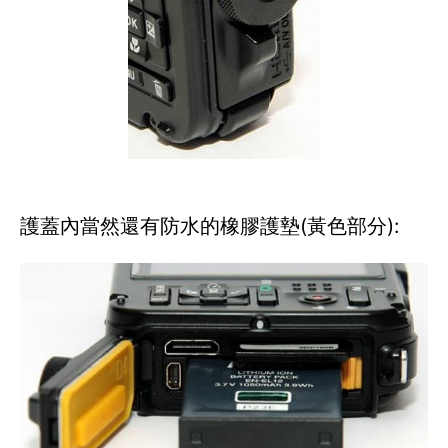
護蓋內當然還有防水的橡膠護墊(黃色部分):