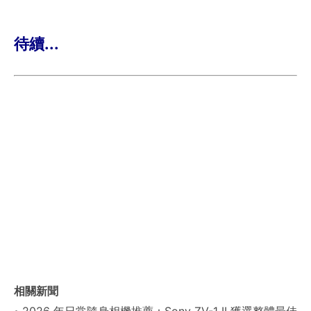
待續...
相關新聞
2026 年日常隨身相機推薦：Sony ZV-1 II 獲選整體最佳