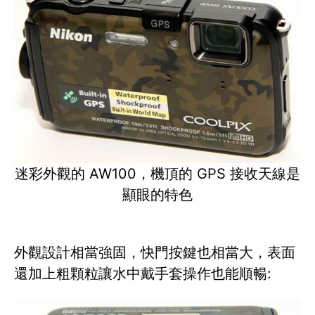
迷彩外觀的 AW100，機頂的 GPS 接收天線是
顯眼的特色
外觀設計相當強固，快門按鍵也相當大，表面
還加上粗顆粒讓水中戴手套操作也能順暢: