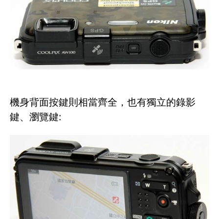
機身背面按鍵則相當齊全，也有獨立的錄影
鍵、瀏覽鍵: