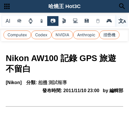
哈燒王 Hot3C
AI
🪖
⌚
📱
📷
🎬
💻
💾
🖱
🎮
文
A
選
Computex
Codex
NVIDIA
Anthropic
摺疊機
Nikon AW100 記錄 GPS 旅遊
不留白
[Nikon]
分類:
相機
測試報導
發布時間:
2011/11/10 23:00
by 編輯部