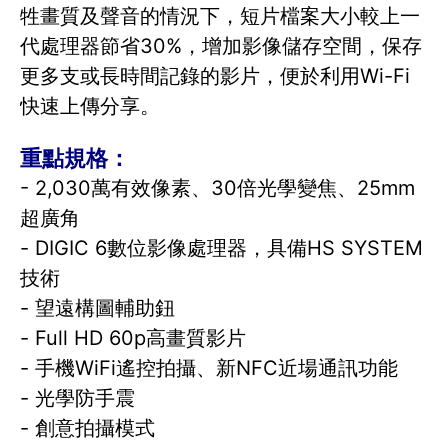
牲畫質及聲音的情況下，短片檔案大小較上一
代處理器節省30%，增加影像儲存空間，保存
更多支或長時間記錄的影片，便於利用Wi-Fi
快速上傳分享。
重點規格：
- 2,030萬有效像素、30倍光學變焦、25mm
超廣角
- DIGIC 6數位影像處理器，具備HS SYSTEM
技術
- 望遠構圖輔助鈕
- Full HD 60p高畫質影片
- 手機WiFi遙控拍攝、新NFC近場通訊功能
- 光學防手震
- 創意拍攝模式