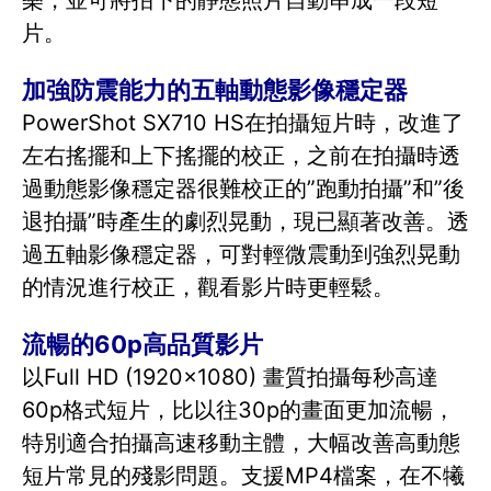
樂，並可將拍下的靜態照片自動串成一段短
片。
加強防震能力的五軸動態影像穩定器
PowerShot SX710 HS在拍攝短片時，改進了
左右搖擺和上下搖擺的校正，之前在拍攝時透
過動態影像穩定器很難校正的”跑動拍攝”和”後
退拍攝”時產生的劇烈晃動，現已顯著改善。透
過五軸影像穩定器，可對輕微震動到強烈晃動
的情況進行校正，觀看影片時更輕鬆。
流暢的60p高品質影片
以Full HD (1920x1080) 畫質拍攝每秒高達
60p格式短片，比以往30p的畫面更加流暢，
特別適合拍攝高速移動主體，大幅改善高動態
短片常見的殘影問題。支援MP4檔案，在不犧