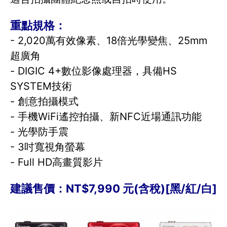
重點規格：
- 2,020萬有效像素、18倍光學變焦、25mm
超廣角
- DIGIC 4+數位影像處理器，具備HS
SYSTEM技術
- 創意拍攝模式
- 手機WiFi遙控拍攝、新NFC近場通訊功能
- 光學防手震
- 3吋寬視角螢幕
- Full HD高畫質影片
建議售價：NT$7,990 元(含稅)[黑/紅/白]