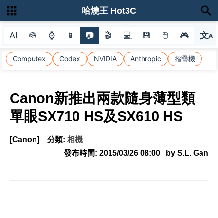
哈燒王 Hot3C
AI
🪖
⌚
📱
📷
🎬
💻
💾
🖱
🎮
文
A
選
Computex
Codex
NVIDIA
Anthropic
摺疊機
Canon新推出兩款隨身薄型類
單眼SX710 HS及SX610 HS
[Canon]
分類:
相機
發布時間:
2015/03/26 08:00
by S.L. Gan