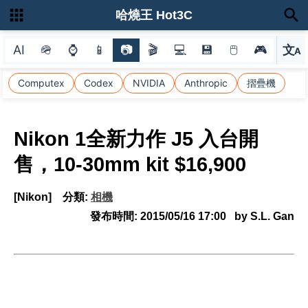
哈燒王 Hot3C
AI
🪖
⌚
📱
📷
🎬
💻
💾
🖱
🎮
文
A
選
Computex
Codex
NVIDIA
Anthropic
摺疊機
Nikon 1全新力作 J5 入台開
售，10-30mm kit $16,900
[Nikon]
分類:
相機
發布時間:
2015/05/16 17:00
by S.L. Gan