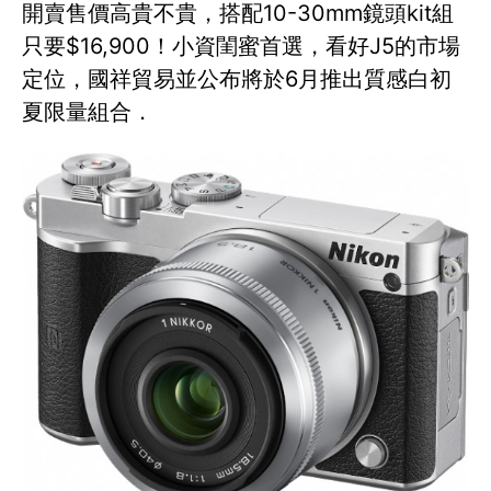
開賣售價高貴不貴，搭配10-30mm鏡頭kit組
只要$16,900！小資閨蜜首選，看好J5的市場
定位，國祥貿易並公布將於6月推出質感白初
夏限量組合．