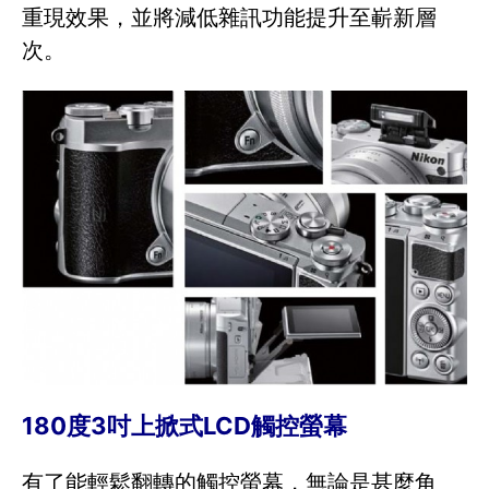
重現效果，並將減低雜訊功能提升至嶄新層
次。
180度3吋上掀式LCD觸控螢幕
有了能輕鬆翻轉的觸控螢幕，無論是甚麼角