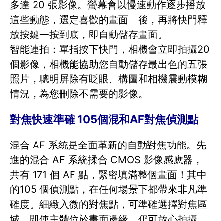
多達 20 張影像。螢幕會以慢速動作逐步播放
這些動態，選定喜歡的畫面 後，再將快門釋
放按鍵一按到底，即自動儲存畫面。
智能連拍：單指按下快門，相機會立即拍攝20
個影像，相機能協助您自動儲存最出色的五張
照片，聰明屏除有眨眼、構圖和相機震動模糊
情況，為您刪除不需要的影像。
對焦快速準確 105個混和AF對焦偵測點
混合 AF 系統是全面革新的自動對焦功能。先
進的混合 AF 系統揉合 CMOS 影像感應器，
共有 171 個 AF 點，緊密填滿整個畫面！其中
的105 個偵測點，在任何場景下都帶來非凡準
確度。細緻入微的對焦點，可準確選擇對焦區
域，即使主體位於畫面邊緣，仍可放心拍攝，