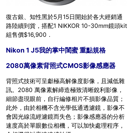
復古銀、知性黑於5月15日開始於各大經銷通
路陸續到貨，搭配1 NIKKOR 10-30mm鏡頭kit
組售價$16,900．
Nikon 1 J5我的掌中閨蜜 重點規格
2080萬像素背照式CMOS影像感應器
背照式技術可呈獻極高解像度影像，且減低雜
訊。2080 萬像素解締造極致清晰銳利影像，
細節盡現眼前，自行編修相片不損影像品質；
此外，由於相機不含光學低通透濾鏡，影像不
會因光線流經濾鏡而失色；影像感應器的分析
速度高於單眼數位相機，可以加快處理程序，