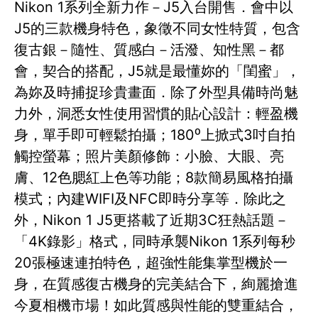
Nikon 1系列全新力作－J5入台開售．會中以
J5的三款機身特色，象徵不同女性特質，包含
復古銀－隨性、質感白－活潑、知性黑－都
會，契合的搭配，J5就是最懂妳的「閨蜜」，
為妳及時捕捉珍貴畫面．除了外型具備時尚魅
力外，洞悉女性使用習慣的貼心設計：輕盈機
身，單手即可輕鬆拍攝；180⁰上掀式3吋自拍
觸控螢幕；照片美顏修飾：小臉、大眼、亮
膚、12色腮紅上色等功能；8款簡易風格拍攝
模式；內建WIFI及NFC即時分享等．除此之
外，Nikon 1 J5更搭載了近期3C狂熱話題－
「4K錄影」格式，同時承襲Nikon 1系列每秒
20張極速連拍特色，超強性能集掌型機於一
身，在質感復古機身的完美結合下，絢麗搶進
今夏相機市場！如此質感與性能的雙重結合，