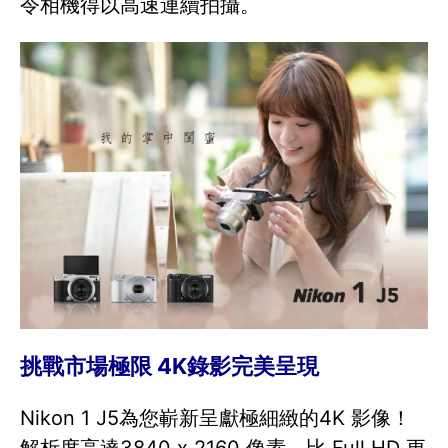
令相機得以高速連續拍攝。
挑戰市場極限 4K錄影完美呈現
Nikon 1 J5為您嶄新呈獻極細緻的4K 影像！