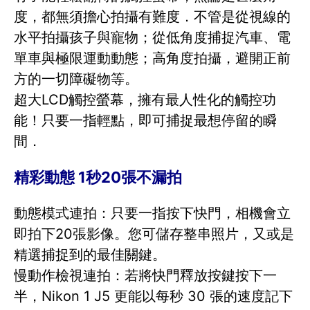
度，都無須擔心拍攝有難度．不管是從視線的
水平拍攝孩子與寵物；從低角度捕捉汽車、電
單車與極限運動動態；高角度拍攝，避開正前
方的一切障礙物等。
超大LCD觸控螢幕，擁有最人性化的觸控功
能！只要一指輕點，即可捕捉最想停留的瞬
間．
精彩動態 1秒20張不漏拍
動態模式連拍：只要一指按下快門，相機會立
即拍下20張影像。您可儲存整串照片，又或是
精選捕捉到的最佳關鍵。
慢動作檢視連拍：若將快門釋放按鍵按下一
半，Nikon 1 J5 更能以每秒 30 張的速度記下