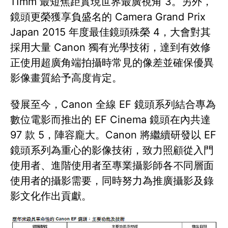
11mm 最短焦距實現世界最廣視角 3。另外，
鏡頭更榮獲享負盛名的 Camera Grand Prix
Japan 2015 年度最佳鏡頭殊榮 4，大會對其
採用大量 Canon 獨有光學技術，達到有效修
正使用超廣角端拍攝時常見的像差並確保優異
影像畫質給予高度肯定。
發展至今，Canon 全線 EF 鏡頭系列結合專為
數位電影而推出的 EF Cinema 鏡頭在內共達
97 款 5，陣容龐大。Canon 將繼續研發以 EF
鏡頭系列為重心的影像技術，致力照顧從入門
使用者、進階使用者至專業攝影師各不同層面
使用者的攝影需要，同時努力為推廣攝影及錄
影文化作出貢獻。