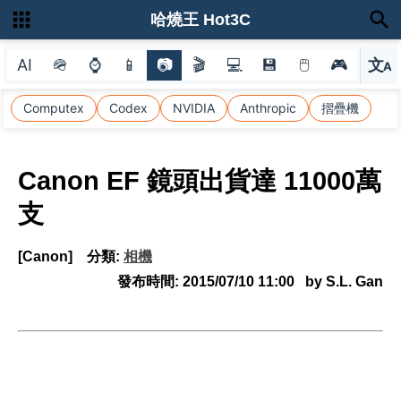
哈燒王 Hot3C
AI
🪖
⌚
📱
📷
🎬
💻
💾
🖱
🎮
文
A
選
Computex
Codex
NVIDIA
Anthropic
摺疊機
Canon EF 鏡頭出貨達 11000萬
支
[Canon]
分類:
相機
發布時間:
2015/07/10 11:00
by S.L. Gan