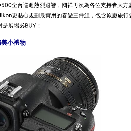
5/D500全台巡迴熱烈迴響，國祥再次為各位支持者大
kon更貼心規劃最實用的春遊三件組，包含原廠旅行袋、
是展場必BUY！
送精美小禮物