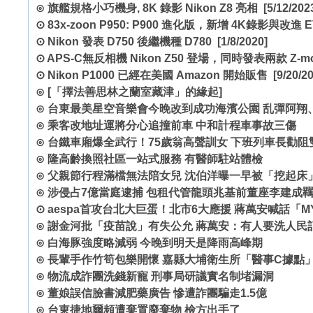
⊙
旗艦規格小巧機身, 8K 錄影 Nikon Z8 亮相
[5/12/202
⊙
83x-zoon P950: P900 進化版，新增 4K錄影與改進 E
⊙
Nikon 發表 D750 後繼機種 D780
[1/8/2020]
⊙
APS-C無反相機 Nikon Z50 登場，同時發表兩款 Z-mo
⊙
Nikon P1000 已經在美國 Amazon 開始販售
[9/20/20
⊙
[「擇法善思林之蘭室藏津」的緣起]
⊙
台東最美星空音樂會今晚改到成功海濱公園 乱彈阿翔
⊙
乘客改地址運將分心追撞前車 中和計程車事故三傷
⊙
台鐵車廂爆全武行！75歲翁高聲訓女 下班列車長勸阻
⊙
隆高齡換照社區一站式服務 有醫師駐站體檢
⊙
父親節行程滿檔無法陪女兒 沈伯洋曝一早被「挖起床
⊙
涉侵占7億當庭逮捕 包租代管龍頭兆基前董座李建成
⊙
aespa首攻台北大巨蛋！北市6大應援 蔣萬安喊話「MY
⊙
謝金河批「疫苗說」有失公允 蔣萬安：有人要洗人民
⊙
白海豚強度略減弱 今晚到明天是降雨高峰期
⊙
長輩手作竹筍包樂開懷 嘉縣大埔衛生所「醫事C據點
⊙
物流成詐團洗錢新寵 刑事局研議實名制堵漏洞
⊙
董娘誤信臉書減肥藥廣告 慘遭詐團騙走1.5億
⊙
台東捷地爾頻遭棄置廢棄物 檢方出手了