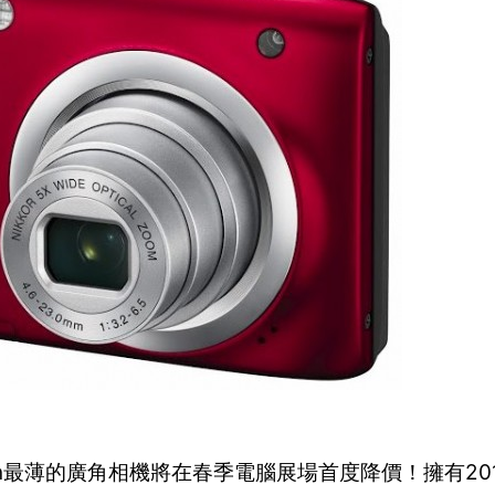
n最薄的廣角相機將在春季電腦展場首度降價！擁有20