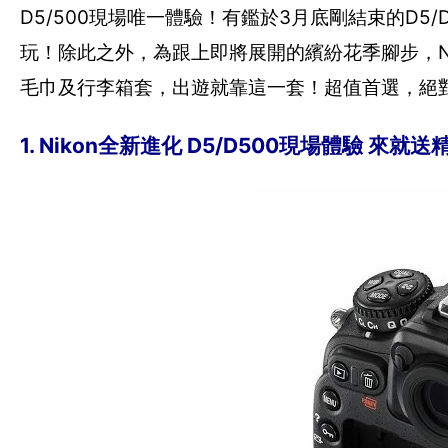
D5/500現場唯一體驗！有鑑於3月底剛結束的D
玩！除此之外，為跟上即將展開的繽紛花季腳步，Ni
毛巾及行李箱套，出遊就靠這一套！超值首選，絕對
1. Nikon全新進化 D5/D500現場體驗 來就