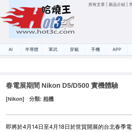
所有文章
|
新品介紹
|
AI
半導體
軍武
穿戴
手機
APP
春電展期間 Nikon D5/D500 實機體驗
[Nikon]
分類:
相機
即將於4月14日至4月18日於世貿開展的台北春季