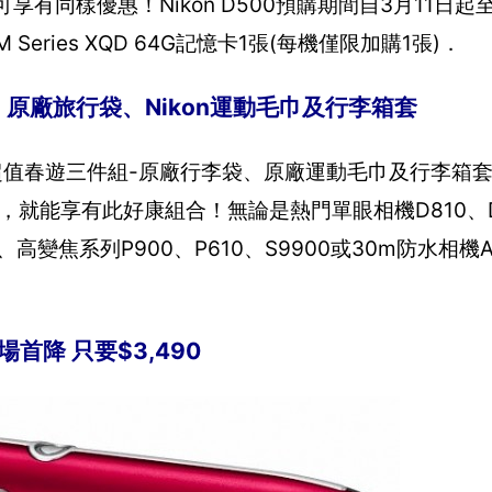
享有同樣優惠！Nikon D500預購期間自3月11日起
 Series XQD 64G記憶卡1張(每機僅限加購1張)．
組：原廠旅行袋、Nikon運動毛巾及行李箱套
了超值春遊三件組-原廠行李袋、原廠運動毛巾及行李箱
)，就能享有此好康組合！無論是熱門單眼相機D810、D
J5、高變焦系列P900、P610、S9900或30m防水相機
場首降 只要$3,490