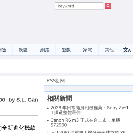
文
周邊
軟體
網路
遊戲
家電
其他
A
選
RSS訂閱
相關新聞
00
by S.L. Gan
2026 年日常隨身相機推薦：Sony ZV-1
II 獲選整體最佳
Canon R6 m3 正式在台上市，單機
$72900
的全新進化機款
Insta360 進軍無人機發表全球首款 8K