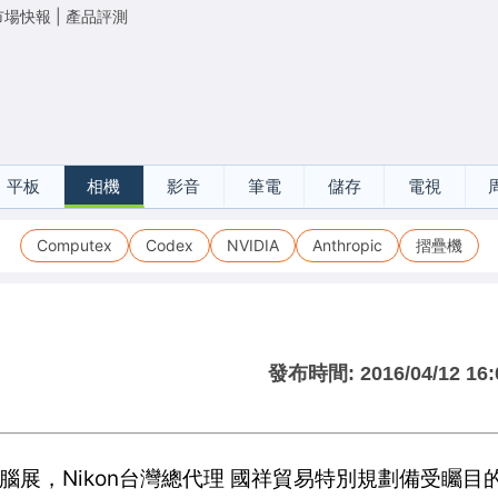
市場快報
|
產品評測
平板
相機
影音
筆電
儲存
電視
Computex
Codex
NVIDIA
Anthropic
摺疊機
發布時間:
2016/04/12 16:
電腦展，Nikon台灣總代理 國祥貿易特別規劃備受矚目