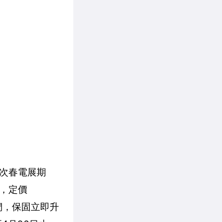
此次春電展期
止，定價
們，保固立即升