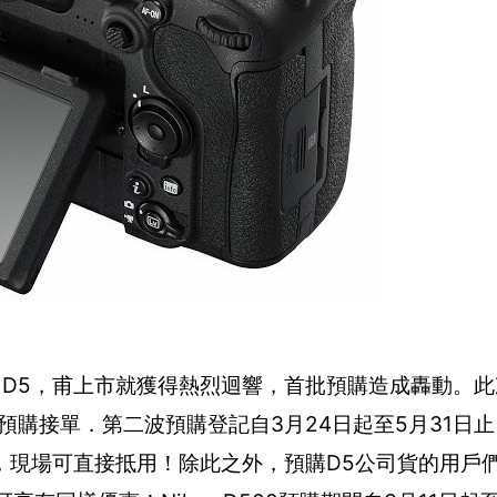
n D5，甫上市就獲得熱烈迴響，首批預購造成轟動。
場預購接單．第二波預購登記自3月24日起至5月31日
好禮，現場可直接抵用！除此之外，預購D5公司貨的用戶