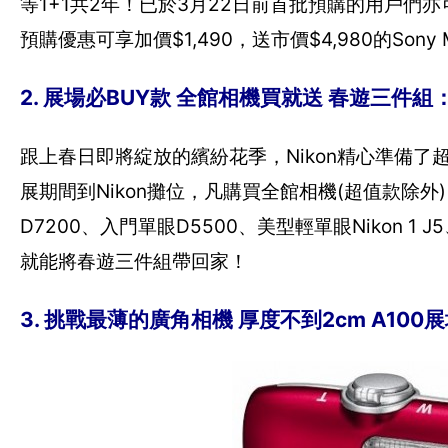
等1+1共2年！已於3月22日前首批預購的用戶們亦可
預購優惠可享加價$1,490，送市價$4,980的Sony M
2. 展場必BUY款 全館相機買就送 春遊三件
跟上春日即將綻放的繽紛花季，Nikon精心準備
展期間到Nikon攤位，凡購買全館相機(超值款除外
D7200、入門單眼D5500、美型輕單眼Nikon 1 
就能將春遊三件組帶回家！
3. 挑戰最薄的廣角相機 厚度不到2cm A100展