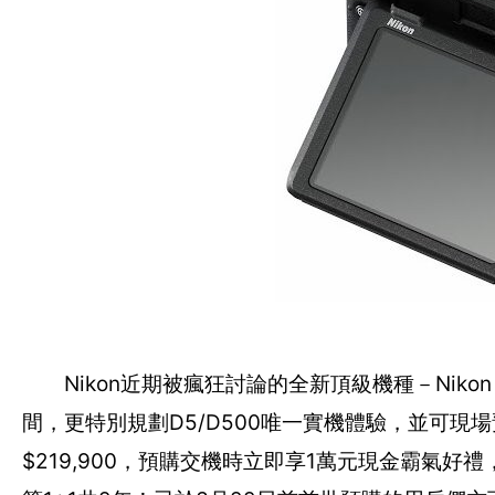
Nikon近期被瘋狂討論的全新頂級機種－Niko
間，更特別規劃D5/D500唯一實機體驗，並可現
$219,900，預購交機時立即享1萬元現金霸氣