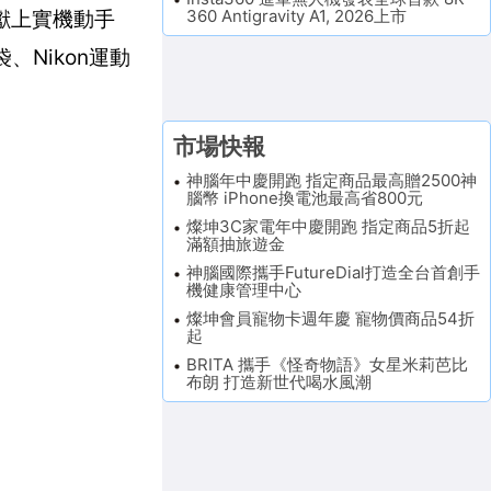
360 Antigravity A1, 2026上市
方獻上實機動手
Nikon運動
市場快報
神腦年中慶開跑 指定商品最高贈2500神
腦幣 iPhone換電池最高省800元
燦坤3C家電年中慶開跑 指定商品5折起
滿額抽旅遊金
神腦國際攜手FutureDial打造全台首創手
機健康管理中心
燦坤會員寵物卡週年慶 寵物價商品54折
起
BRITA 攜手《怪奇物語》女星米莉芭比
布朗 打造新世代喝水風潮