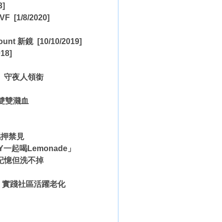
3]
VF
[1/8/2020]
unt 新鏡
[10/10/2019]
18]
、守夜人領銜
雙雙濺血
」
羈押禁見
一起喝Lemonade」
記憶但洗不掉
」實踐社區活躍老化