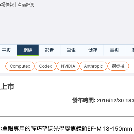
市場快報
|
產品評測
平板
相機
影音
筆電
儲存
電視
Computex
Codex
NVIDIA
Anthropic
摺疊機
組上市
發布時間:
2016/12/30 18:
眼專用的輕巧望遠光學變焦鏡頭EF-M 18-150mm f/3.