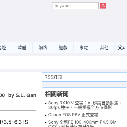
文
周邊
軟體
網路
遊戲
家電
其他
A
選
RSS訂閱
相關新聞
00
by S.L. Gan
Sony RX10 V 登場：AI 辨識自動對焦、
30fps 連拍，一機掌握全方位攝影
Canon EOS R6V 正式登場
5-6.3 IS
Sony 全新FE 100-400mm F4.5 GM
OSS，對焦速度提升3倍