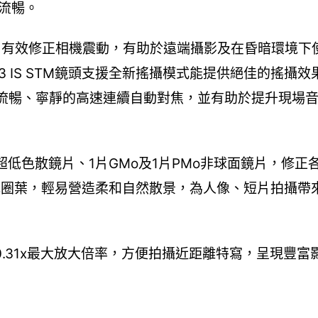
定流暢。
，有效修正相機震動，有助於遠端攝影及在昏暗環境下
3.5-6.3 IS STM鏡頭支援全新搖攝模式能提供絕佳的搖
供流暢、寧靜的高速連續自動對焦，並有助於提升現場
D超低色散鏡片、1片GMo及1片PMo非球面鏡片，修正
光圈葉，輕易營造柔和自然散景，為人像、短片拍攝帶
0.31x最大放大倍率，方便拍攝近距離特寫，呈現豐富