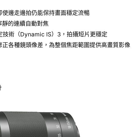
S），即使邊走邊拍仍能保持畫面穩定流暢
寧靜的連續自動對焦
術（Dynamic IS）3，拍攝短片更穩定
大大修正各種鏡頭像差，為整個焦距範圍提供高畫質影像
計