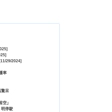
025]
025]
11/29/2024]
護率
媽驚呆
皆空」
、明停駛