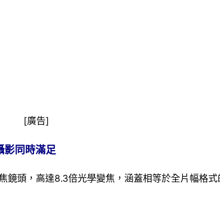
[廣告]
攝影同時滿足
變焦鏡頭，高達8.3倍光學變焦，涵蓋相等於全片幅格式的