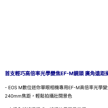
首支輕巧高倍率光學變焦EF-M鏡頭 廣角遠距
- EOS M數位迷你單眼相機專用EF-M高倍率光學
240mm焦距，輕鬆拍攝壯闊景色