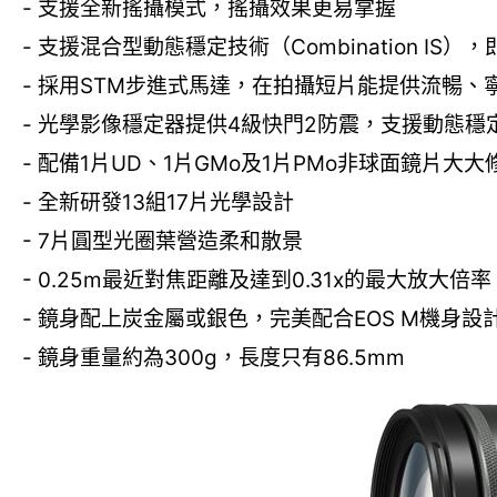
- 支援全新搖攝模式，搖攝效果更易掌握
- 支援混合型動態穩定技術（Combination I
- 採用STM步進式馬達，在拍攝短片能提供流暢、
- 光學影像穩定器提供4級快門2防震，支援動態穩定技
- 配備1片UD、1片GMo及1片PMo非球面鏡片
- 全新研發13組17片光學設計
- 7片圓型光圈葉營造柔和散景
- 0.25m最近對焦距離及達到0.31x的最大放大倍率
- 鏡身配上炭金屬或銀色，完美配合EOS M機身設
- 鏡身重量約為300g，長度只有86.5mm