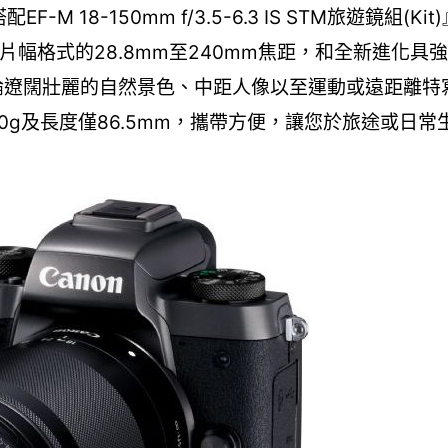
 18-150mm f/3.5-6.3 IS STM旅遊鏡組(K
片幅格式的28.8mm至240mm焦距，和全新進化具
不論遼闊壯麗的自然景色、中距人像以至運動或遠距離特
00g及長度僅86.5mm，攜帶方便，讓您於旅途或日