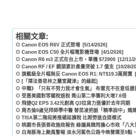
相關文章:
⊙
Canon EOS R6V 正式登場
[5/14/2026]
⊙
Canon EOS C50 全片幅電影機登場
[4/1/2026]
⊙
Canon R6 m3 正式在台上市，單機 $72900
[12/11/2
⊙
Canon RF / EF 鏡頭累計產量突破 1.7 億支
[10/28/2
⊙
旗艦級全片幅無反 Canon EOS R1: NT$19.3萬開賣
[
⊙
[「擇法善思林之蘭室藏津」的緣起]
⊙
中職》「只有不努力我才會生氣」 布雷克不在意低援
⊙
受惠美國對等關稅退稅 喬山第二季獲利大增7.6倍
⊙
飛捷Q2 EPS 3.42元創高 Q3拉貨力道優於去年同期
⊙
周杰倫9歲兒拜師學中醫 替昆凌把脈「精準說中」媽
⊙
TISA第二階段將推遞延課稅 比照勞退自提模式
⊙
桃園市長張善政施政報告 綠議員魏筠擔心市政「八大
⊙
白海豚海上颱風警報 淡水河藍色公路今晚營運至9點