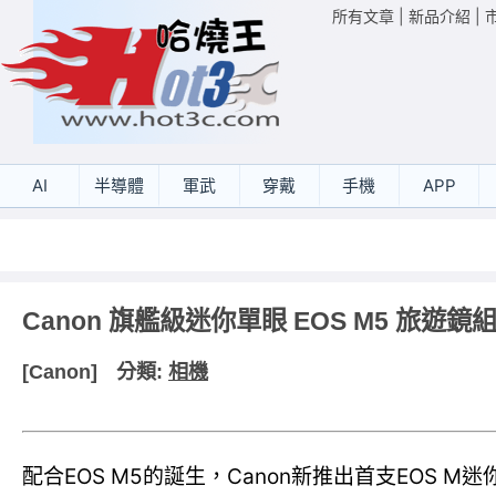
所有文章
|
新品介紹
|
AI
半導體
軍武
穿戴
手機
APP
Canon 旗艦級迷你單眼 EOS M5 旅遊鏡
[Canon]
分類:
相機
配合EOS M5的誕生，Canon新推出首支EOS M迷你單