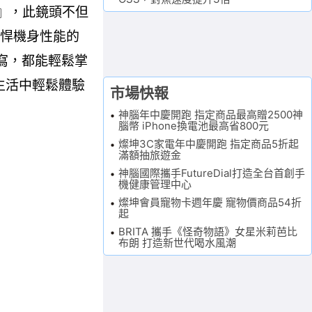
it)』，此鏡頭不但
強悍機身性能的
寫，都能輕鬆掌
常生活中輕鬆體驗
市場快報
神腦年中慶開跑 指定商品最高贈2500神
腦幣 iPhone換電池最高省800元
燦坤3C家電年中慶開跑 指定商品5折起
滿額抽旅遊金
神腦國際攜手FutureDial打造全台首創手
機健康管理中心
燦坤會員寵物卡週年慶 寵物價商品54折
起
BRITA 攜手《怪奇物語》女星米莉芭比
布朗 打造新世代喝水風潮