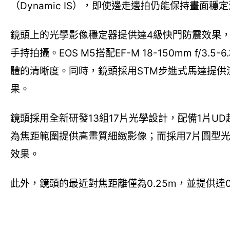
（Dynamic IS），即使邊走邊拍仍能保持畫面穩
鏡頭上的光學影像穩定器提供達4級快門防震效果
手持拍攝。EOS M5搭配EF-M 18-150mm f/
體的清晰度。同時，鏡頭採用STM步進式馬達提
果。
鏡頭採用全新研發13組17片光學設計，配備1片U
為焦距範圍提供高畫質細緻影像；而採用7片圓型
效果。
此外，鏡頭的最近對焦距離僅為0.25m，並提供達