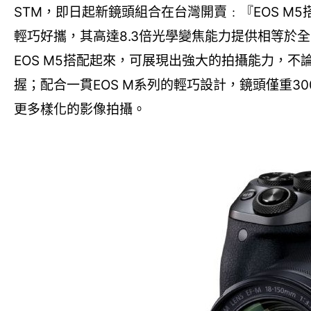
STM，即日起新鏡頭組合在台灣開賣﹕『EOS M5搭配EF-M
輕巧好攜，其高達8.3倍光學變焦能力提供相等於全
EOS M5搭配起來，可展現出強大的拍攝能力，
握；配合一貫EOS M系列的輕巧設計，鏡頭僅重3
更多樣化的影像拍攝。