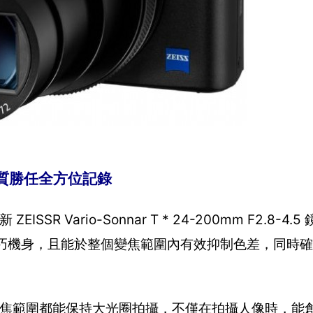
畫質勝任全方位記錄
R Vario-Sonnar T * 24-200mm F2.8-4
焦距融入精巧機身，且能於整個變焦範圍內有效抑制色差，同時
整對焦範圍都能保持大光圈拍攝，不僅在拍攝人像時，能