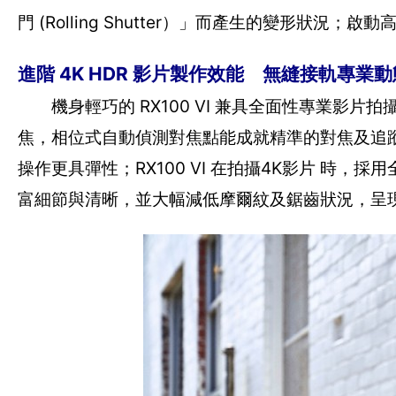
門 (Rolling Shutter）」而產生的變形
進階 4K HDR 影片製作效能 無縫接軌專業
機身輕巧的 RX100 VI 兼具全面性專業影
焦，相位式自動偵測對焦點能成就精準的對焦及追
操作更具彈性；RX100 VI 在拍攝4K影片 時，採
富細節與清晰，並大幅減低摩爾紋及鋸齒狀況，呈