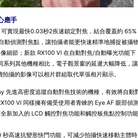
心應手
，可實現最快0.03秒2疾速鎖定對焦，結合覆蓋約 65%
比式自動偵測對焦點，讓拍攝者能更快速精準地捕捉被攝
細節；新款 RX100 VI 在自動對焦/自動曝光功能下
外，與同系列其他機種相比，電子觀景窗的延遲大幅降低，
續拍攝的影像可以相片群組取代單張相片顯示。
採用 Sony 先進高密度追蹤自動對焦技術的機種，有效將自
0 VI 同樣擁有備受使用者青睞的 Eye AF 眼部
倍。而全新加入的 LCD 觸控對焦功能和觸控板焦點控制
2000 秒高速抗變形快門功能，可減少拍攝快速移動主體