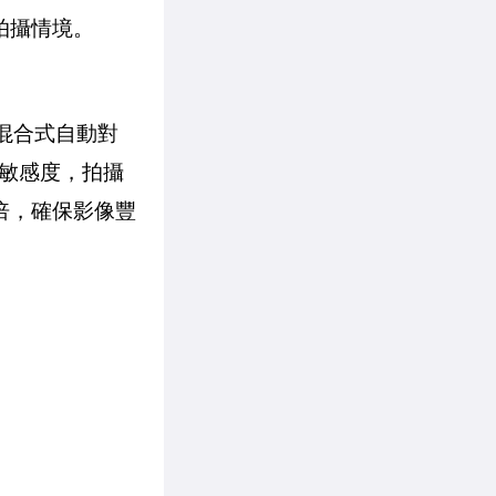
有拍攝情境。
混合式自動對
敏感度，拍攝
 倍，確保影像豐