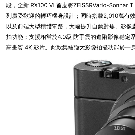
段，全新 RX100 VI 首度將ZEISSRVario-Sonna
列廣受歡迎的輕巧機身設計；同時搭載2,010萬有效像素的
以及前端大型積體電路，大幅提升自動對焦、影像處理及
拍功能；支援相當於4.0級 防手震的進階影像穩
高畫質 4K 影片。此款集結強大影像拍攝功能於一