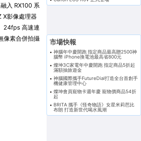
，融入 RX100 系
Z X影像處理器
4fps 高速連
無像素合併拍攝
市場快報
神腦年中慶開跑 指定商品最高贈2500神
腦幣 iPhone換電池最高省800元
燦坤3C家電年中慶開跑 指定商品5折起
滿額抽旅遊金
神腦國際攜手FutureDial打造全台首創手
機健康管理中心
燦坤會員寵物卡週年慶 寵物價商品54折
起
BRITA 攜手《怪奇物語》女星米莉芭比
布朗 打造新世代喝水風潮