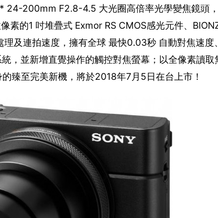
r T * 24-200mm F2.8-4.5 大光圈高倍率光學變焦鏡頭
1 吋堆疊式 Exmor RS CMOS感光元件、BION
連拍速度，擁有全球 最快0.03秒 自動對焦速度、2
定系統，並新增直覺操作的觸控對焦螢幕；以全像素讀取
身的臻至完美新機，將於2018年7月5日在台上市！