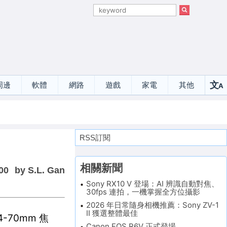
文
周邊
軟體
網路
遊戲
家電
其他
A
選
RSS訂閱
相關新聞
00
by S.L. Gan
Sony RX10 V 登場：AI 辨識自動對焦、
30fps 連拍，一機掌握全方位攝影
2026 年日常隨身相機推薦：Sony ZV-1
II 獲選整體最佳
4-70mm 焦
Canon EOS R6V 正式登場