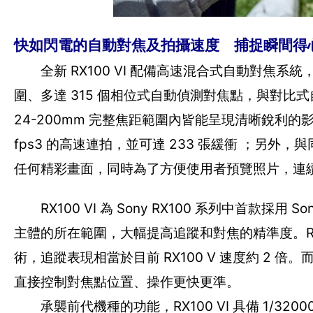
快如閃電的自動對焦及拍攝速度 捕捉瞬間得
全新 RX100 VI 配備高速混合式自動對焦系統
圍、多達 315 個相位式自動偵測對焦點，與對
24-200mm 完整焦距範圍內皆能呈現清晰銳利的影像
fps3 的高速連拍，並可達 233 張緩衝 ；另
任何精彩畫面，同時為了方便使用者預覽照片，連
RX100 VI 為 Sony RX100 系列中首款
主體的所在範圍，大幅提高追蹤和對焦的精準度。RX10
術，追蹤表現相當於目前 RX100 V 速度約 2 
直接控制對焦點位置、操作更快更準。
承襲前代機種的功能，RX100 VI 具備 1/3