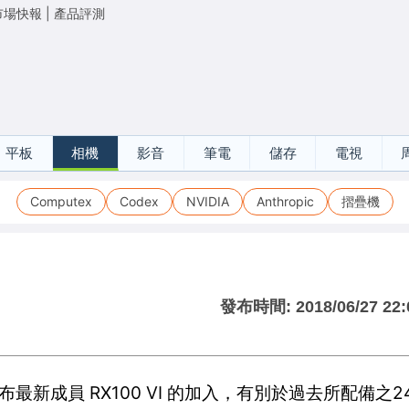
市場快報
|
產品評測
平板
相機
影音
筆電
儲存
電視
Computex
Codex
NVIDIA
Anthropic
摺疊機
發布時間:
2018/06/27 22:
日前公布最新成員 RX100 VI 的加入，有別於過去所配備之2