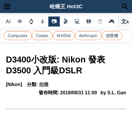
哈燒王 Hot3C
AI
🪖
⌚
📱
📷
🎬
💻
💾
🖱
🎮
文
A
選
Computex
Codex
NVIDIA
Anthropic
摺疊機
D3400小改版: Nikon 發表
D3500 入門級DSLR
[Nikon]
分類:
相機
發布時間:
2018/08/31 11:00
by S.L. Gan