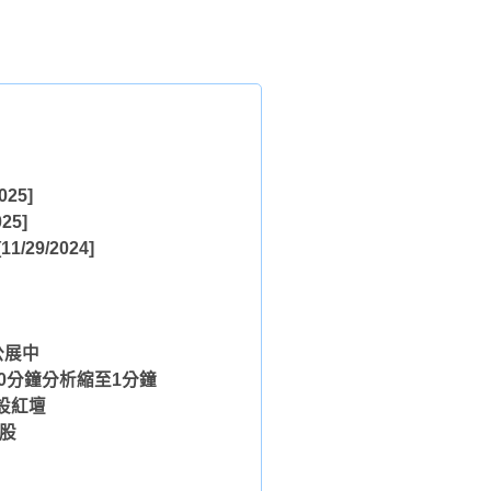
025]
025]
11/29/2024]
公展中
、30分鐘分析縮至1分鐘
設紅壇
飆股