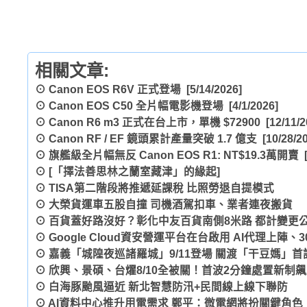
相關文章:
⊙
Canon EOS R6V 正式登場
[5/14/2026]
⊙
Canon EOS C50 全片幅電影機登場
[4/1/2026]
⊙
Canon R6 m3 正式在台上市，單機 $72900
[12/11/2
⊙
Canon RF / EF 鏡頭累計產量突破 1.7 億支
[10/28/2
⊙
旗艦級全片幅無反 Canon EOS R1: NT$19.3萬開賣
[
⊙
[「擇法善思林之蘭室藏津」的緣起]
⊙
TISA第二階段將推遞延課稅 比照勞退自提模式
⊙
大榮貨運車五股自撞 司機酒駕扣車、業者連夜搬貨
⊙
百貨蓋好路沒好？彰化中友百貨南側8米路 都計變更
⊙
Google Cloud資安營運平台在台啟用 AI代理上陣
⊙
嘉義「城隍夜巡諸羅城」9/11登場 關渡「干豆媽」首
⊙
欣興、景碩、台燿8/10全被關！首波2分鐘處置新制
⊙
白海豚颱風逼近 新北智慧防汛+民間線上線下聯防
⊙
AI資料中心推升用電需求 鄭平：微電網將扮關鍵角色