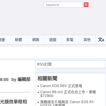
文
周邊
軟體
網路
遊戲
家電
其他
A
選
RSS訂閱
相關新聞
18:00
by 編輯部
Canon EOS R6V 正式登場
Canon R6 m3 正式在台上市，單機
$72900
無反光鏡微單眼相
旗艦級全片幅無反 Canon EOS R1:
NT$19.3萬開賣