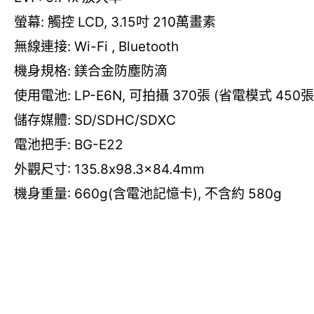
螢幕: 觸控 LCD, 3.15吋 210萬畫素
無線連接: Wi-Fi , Bluetooth
機身規格: 鎂合金防塵防滴
使用電池: LP-E6N, 可拍攝 370張 (省電模式 450張 
儲存媒體: SD/SDHC/SDXC
電池把手: BG-E22
外觀尺寸: 135.8x98.3x84.4mm
機身重量: 660g(含電池記憶卡), 不含約 580g