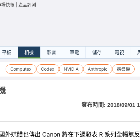
市場快報
|
產品評測
平板
相機
影音
筆電
儲存
電視
Computex
Codex
NVIDIA
Anthropic
摺疊機
機
發布時間:
2018/09/01 
，國外媒體也傳出 Canon 將在下週發表 R 系列全幅