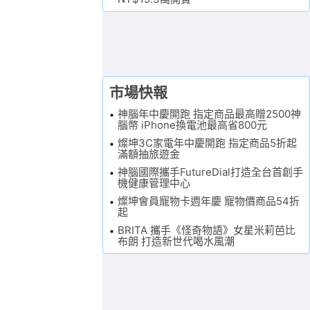
市場快報
神腦年中慶開跑 指定商品最高贈2500神
腦幣 iPhone換電池最高省800元
燦坤3C家電年中慶開跑 指定商品5折起
滿額抽旅遊金
神腦國際攜手FutureDial打造全台首創手
機健康管理中心
燦坤會員寵物卡週年慶 寵物價商品54折
起
BRITA 攜手《怪奇物語》女星米莉芭比
布朗 打造新世代喝水風潮