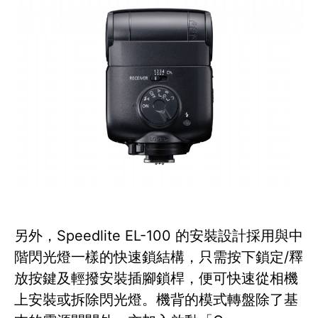
另外，Speedlite EL-100 的安裝設計採用與中
階閃光燈一樣的快速鎖結構，只需按下鎖定/釋
放按鍵及輕撥安裝插腳鎖桿，便可快速從相機
上安裝或拆除閃光燈。機背的模式轉盤除了基