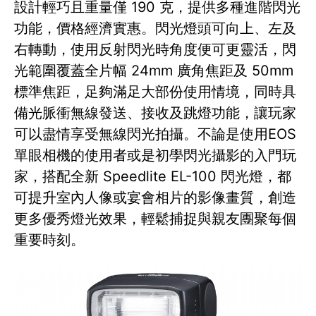
設計輕巧且重量僅 190 克，提供多種進階閃光
功能，價格經濟實惠。閃光燈頭可向上、左及
右轉動，使用反射閃光時角度便可更靈活，閃
光範圍覆蓋全片幅 24mm 廣角焦距及 50mm
標準焦距，足夠滿足大部份使用情境，同時具
備光脈衝無線發送、接收及跳燈功能，讓玩家
可以盡情享受無線閃光拍攝。不論是使用EOS
單眼相機的使用者或是初學閃光攝影的入門玩
家，搭配全新 Speedlite EL-100 閃光燈，都
可提升室內人像或宴會相片的影像畫質，創造
更多優秀燈光效果，輕鬆捕捉與親友團聚每個
重要時刻。