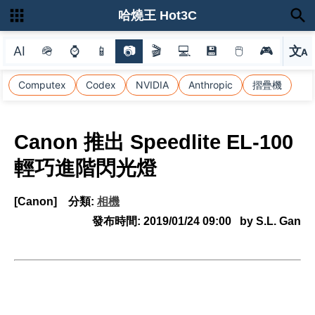
哈燒王 Hot3C
AI
🪖
⌚
📱
📷
🎬
💻
💾
🖱
🎮
文
A
選
Computex
Codex
NVIDIA
Anthropic
摺疊機
Canon 推出 Speedlite EL-100
輕巧進階閃光燈
[Canon]
分類:
相機
發布時間:
2019/01/24 09:00
by S.L. Gan