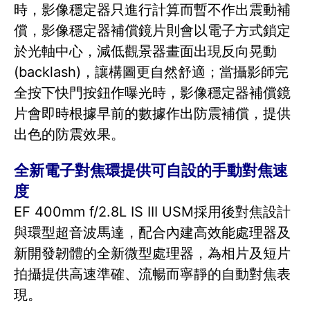
時，影像穩定器只進行計算而暫不作出震動補
償，影像穩定器補償鏡片則會以電子方式鎖定
於光軸中心，減低觀景器畫面出現反向晃動
(backlash)，讓構圖更自然舒適；當攝影師完
全按下快門按鈕作曝光時，影像穩定器補償鏡
片會即時根據早前的數據作出防震補償，提供
出色的防震效果。
全新電子對焦環提供可自設的手動對焦速
度
EF 400mm f/2.8L IS III USM採用後對焦設計
與環型超音波馬達，配合內建高效能處理器及
新開發韌體的全新微型處理器，為相片及短片
拍攝提供高速準確、流暢而寧靜的自動對焦表
現。