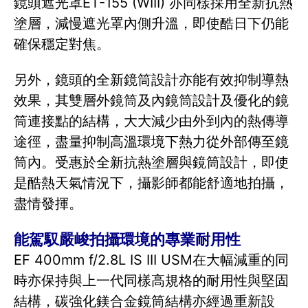
鏡頭遮光罩ET-155 (WIII) 亦同樣採用全新抗熱
塗層，減慢遮光罩內側升溫，即使酷日下仍能
確保穩定對焦。
另外，鏡頭的全新鏡筒設計亦能有效抑制導熱
效果，其雙層外鏡筒及內鏡筒設計及優化的鏡
筒連接點的結構，大大減少由外到內的熱傳導
途徑，盡量抑制高溫環境下熱力從外部傳至鏡
筒內。受惠於全新抗熱塗層與鏡筒設計，即使
是酷熱天氣情況下，攝影師都能舒適地拍攝，
盡情發揮。
能駕馭嚴峻拍攝環境的專業耐用性
EF 400mm f/2.8L IS III USM在大幅減重的同
時亦保持與上一代同樣高規格的耐用性與堅固
結構，碳強化鎂合金鏡筒結構亦經過重新設