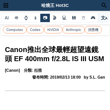
哈燒王 Hot3C
AI
🪖
⌚
📱
📷
🎬
💻
💾
🖱
🎮
文
A
選
Computex
Codex
NVIDIA
Anthropic
摺疊機
Canon推出全球最輕超望遠鏡
頭 EF 400mm f/2.8L IS III USM
[Canon]
分類:
相機
發布時間:
2019/02/13 18:00
by S.L. Gan