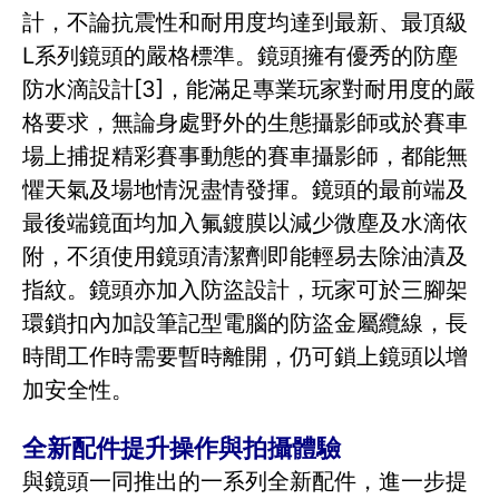
計，不論抗震性和耐用度均達到最新、最頂級
L系列鏡頭的嚴格標準。鏡頭擁有優秀的防塵
防水滴設計[3]，能滿足專業玩家對耐用度的嚴
格要求，無論身處野外的生態攝影師或於賽車
場上捕捉精彩賽事動態的賽車攝影師，都能無
懼天氣及場地情況盡情發揮。鏡頭的最前端及
最後端鏡面均加入氟鍍膜以減少微塵及水滴依
附，不須使用鏡頭清潔劑即能輕易去除油漬及
指紋。鏡頭亦加入防盜設計，玩家可於三腳架
環鎖扣內加設筆記型電腦的防盜金屬纜線，長
時間工作時需要暫時離開，仍可鎖上鏡頭以增
加安全性。
全新配件提升操作與拍攝體驗
與鏡頭一同推出的一系列全新配件，進一步提