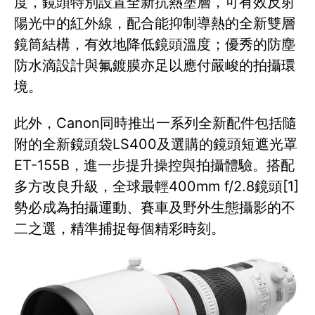
度，鏡頭特別設置全新抗熱塗層，可有效反射
陽光中的紅外線，配合能抑制導熱的全新雙層
鏡筒結構，有效地降低鏡頭溫度；優秀的防塵
防水滴設計與氟鍍膜亦足以應付嚴峻的拍攝環
境。
此外，Canon同時推出一系列全新配件包括隨
附的全新鏡頭袋LS400及選購的鏡頭短遮光罩
ET-155B，進一步提升操控與拍攝體驗。搭配
多方改良升級，全球最輕400mm f/2.8鏡頭[1]
勢必成為拍攝運動、賽車及野外生態攝影的不
二之選，精準捕捉每個精彩時刻。