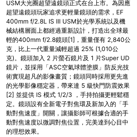
USM大光圈超望遠鏡頭正式在台上市。為因應
超望遠鏡頭玩家追求更輕量鏡頭的需求，EF
400mm f/2.8L IS III USM於光學系統以及機
械結構層面上都經過重新設計，打造出全球最
輕的400mm f/2.8鏡頭[1]，重量僅有 2,840公
克，比上一代重量減輕超過 25% (1,010公
克)。鏡頭加入 2 片螢石鏡片及 1 片Super UD
鏡片，並採用「ASC空氣球體塗膜」防反光技
術實現超凡的影像畫質；鏡頭同時採用更先進
的光學影像穩定器，帶來達 5 級快門防震效果
[2] 並提供 IS 模式 1/2/3 ，手持拍攝更輕鬆穩
定。鏡頭設有全新電子對焦環及新加入的「手
動對焦速度」開關，讓攝影師可根據合適的手
動對焦速度以微調對焦位置，完美達到心目中
的理想效果。