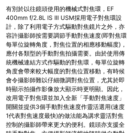
有別於以往鏡頭使用的機械式對焦環，EF
400mm f/2.8L IS III USM採用電子對焦環設
計，除了利用電子方式驅動對焦鏡片之外，亦
容許攝影師按需要調節手動對焦速度(即對焦環
每單位旋轉角度，對焦位置的相應移動幅度)，
應付各類型的手動對焦拍攝需要。由於使用傳
統機械連結方式作驅動的對焦環，每單位旋轉
角度會帶來較大幅度的對焦位置移動，有時候
會令攝影師難以仔細微調對焦位置，尤其於即
時顯示拍攝作影像放大顯示時更明顯。因此，
改用電子對焦環並加入全新「手動對焦速度」
開關並提供3個手動對焦速度作靈活選用(速度
1代表對焦速度最快)的做法能為講求靈活對焦
控制的攝影師帶來更大的便利。鏡頭亦支援全