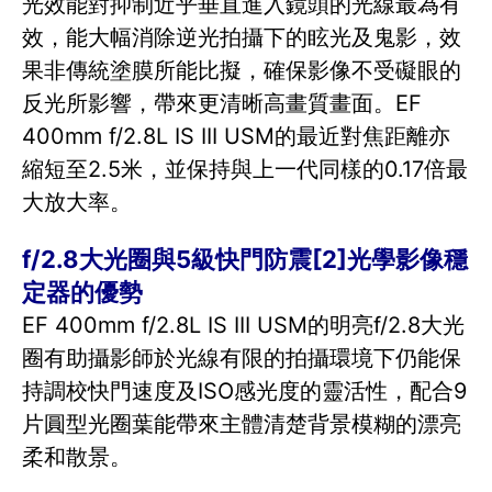
光效能對抑制近乎垂直進入鏡頭的光線最為有
效，能大幅消除逆光拍攝下的眩光及鬼影，效
果非傳統塗膜所能比擬，確保影像不受礙眼的
反光所影響，帶來更清晰高畫質畫面。EF
400mm f/2.8L IS III USM的最近對焦距離亦
縮短至2.5米，並保持與上一代同樣的0.17倍最
大放大率。
f/2.8大光圈與5級快門防震[2]光學影像穩
定器的優勢
EF 400mm f/2.8L IS III USM的明亮f/2.8大光
圈有助攝影師於光線有限的拍攝環境下仍能保
持調校快門速度及ISO感光度的靈活性，配合9
片圓型光圈葉能帶來主體清楚背景模糊的漂亮
柔和散景。