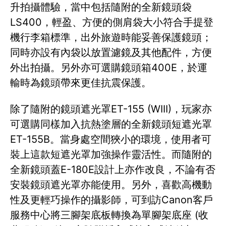
升拍攝體驗，當中包括隨附的全新鏡頭袋
LS400，輕盈、方便的側肩袋大小符合手提登
機行李箱標準，出外旅遊時能妥善保護鏡頭；
同時亦設有內袋以放置濾鏡及其他配件，方便
外出拍攝。另外亦可選購鏡頭箱400E，於運
輸時為鏡頭帶來更佳抗震保護。
除了隨附的鏡頭遮光罩ET-155 (WIII)，玩家亦
可選購同樣加入抗熱塗層的全新鏡頭短遮光罩
ET-155B。當身處空間狹小的環境，使用者可
裝上這款短遮光罩加強操作靈活性。而隨附的
全新鏡頭蓋E-180E設計上亦作改良，不論有否
安裝鏡頭遮光罩亦能使用。另外，喜歡高機動
性及更輕巧操作的攝影師，可到訪Canon客戶
服務中心將三腳架底板轉換為單腳架底座 (收