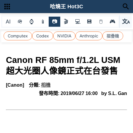
哈燒王 Hot3C
AI
🪖
⌚
📱
📷
🎬
💻
💾
🖱
🎮
文
A
選
Computex
Codex
NVIDIA
Anthropic
摺疊機
Canon RF 85mm f/1.2L USM
超大光圈人像鏡正式在台發售
[Canon]
分類:
相機
發布時間:
2019/06/27 16:00
by S.L. Gan