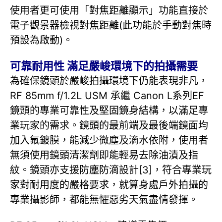
使用者更可使用「對焦距離顯示」功能直接於
電子觀景器檢視對焦距離(此功能於手動對焦時
預設為啟動)。
可靠耐用性 滿足嚴峻環境下的拍攝需要
為確保鏡頭於嚴峻拍攝環境下仍能表現非凡，
RF 85mm f/1.2L USM 承繼 Canon L系列EF
鏡頭的專業可靠性及堅固鏡身結構，以滿足專
業玩家的需求。鏡頭的最前端及最後端鏡面均
加入氟鍍膜，能減少微塵及滴水依附，使用者
無須使用鏡頭清潔劑即能輕易去除油漬及指
紋。鏡頭亦支援防塵防滴設計[3]，符合專業玩
家對耐用度的嚴格要求，就算身處戶外拍攝的
專業攝影師，都能無懼惡劣天氣盡情發揮。