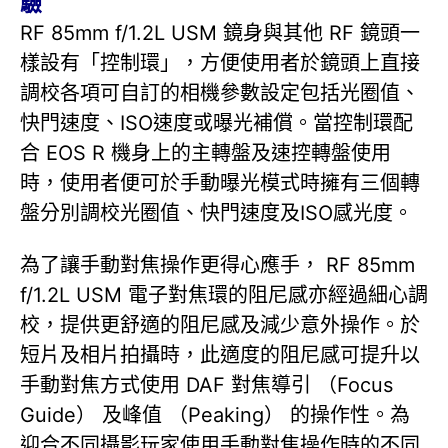
驗
RF 85mm f/1.2L USM 鏡身與其他 RF 鏡頭一
樣設有「控制環」，方便使用者於鏡頭上直接
調校各項可自訂的相機參數設定包括光圈值、
快門速度、ISO速度或曝光補償。當控制環配
合 EOS R 機身上的主轉盤及速控轉盤使用
時，使用者便可於手動曝光模式時擁有三個轉
盤分別調校光圈值、快門速度及ISO感光度。
為了讓手動對焦操作更得心應手， RF 85mm
f/1.2L USM 電子對焦環的阻尼感亦經過細心調
校，提供更舒適的阻尼感及減少意外操作。於
短片及相片拍攝時，此適度的阻尼感可提升以
手動對焦方式使用 DAF 對焦導引 （Focus
Guide） 及峰值 （Peaking） 的操作性。為
迎合不同攝影玩家使用手動對焦操作時的不同