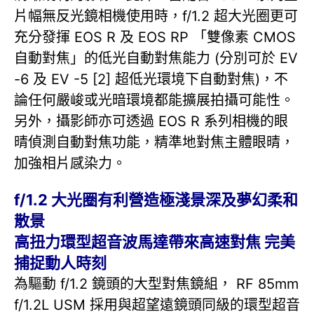
片幅無反光鏡相機使用時，f/1.2 超大光圈更可
充分發揮 EOS R 及 EOS RP 「雙像素 CMOS
自動對焦」的低光自動對焦能力 (分別可於 EV
-6 及 EV -5 [2] 超低光環境下自動對焦)，不
論任何嚴峻或光暗環境都能擴展拍攝可能性。
另外，攝影師亦可透過 EOS R 系列相機的眼
晴偵測自動對焦功能，精準地對焦主體眼晴，
加強相片感染力。
f/1.2 大光圈有利營造極淺景深及夢幻柔和
散景
高扭力環型超音波馬達帶來高速對焦 完美
捕捉動人時刻
為驅動 f/1.2 鏡頭的大型對焦鏡組， RF 85mm
f/1.2L USM 採用與超望遠鏡頭同級的環型超音