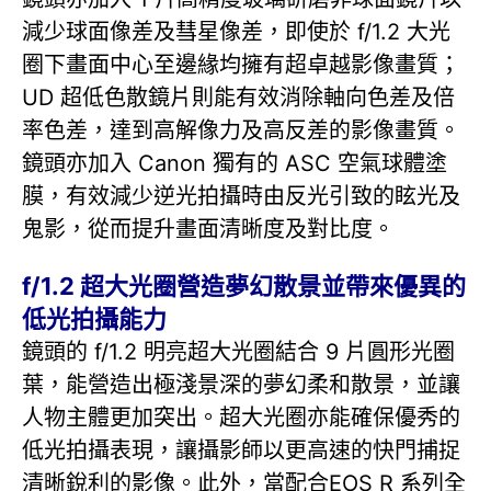
減少球面像差及彗星像差，即使於 f/1.2 大光
圈下畫面中心至邊緣均擁有超卓越影像畫質；
UD 超低色散鏡片則能有效消除軸向色差及倍
率色差，達到高解像力及高反差的影像畫質。
鏡頭亦加入 Canon 獨有的 ASC 空氣球體塗
膜，有效減少逆光拍攝時由反光引致的眩光及
鬼影，從而提升畫面清晰度及對比度。
f/1.2 超大光圈營造夢幻散景並帶來優異的
低光拍攝能力
鏡頭的 f/1.2 明亮超大光圈結合 9 片圓形光圈
葉，能營造出極淺景深的夢幻柔和散景，並讓
人物主體更加突出。超大光圈亦能確保優秀的
低光拍攝表現，讓攝影師以更高速的快門捕捉
清晰銳利的影像。此外，當配合EOS R 系列全