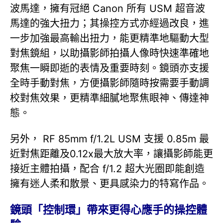
波馬達，擁有冠絕 Canon 所有 USM 超音波
馬達的強大扭力；其操控方式亦經過改良，進
一步加強最高輸出扭力，能更精準地驅動大型
對焦鏡組，以助攝影師拍攝人像時快速準確地
聚焦一瞬即逝的表情及重要時刻。鏡頭亦支援
全時手動對焦，方便攝影師隨時按需要手動調
校對焦效果，更精準細膩地聚焦眼神、傳達神
態。
另外， RF 85mm f/1.2L USM 支援 0.85m 最
近對焦距離及0.12x最大放大率，讓攝影師能更
接近主體拍攝，配合 f/1.2 超大光圈即能創造
擁有迷人柔和散景、更具感染力的特寫作品。
鏡頭「控制環」帶來更得心應手的操控體