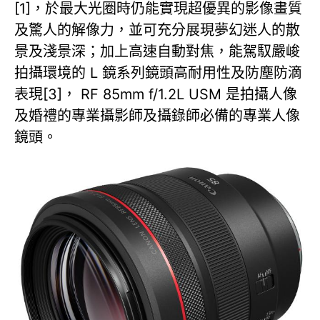
[1]，於最大光圈時仍能實現超優異的影像畫質
及驚人的解像力，並可充分展現夢幻迷人的散
景及淺景深；加上高速自動對焦，能駕馭嚴峻
拍攝環境的 L 鏡系列鏡頭高耐用性及防塵防滴
表現[3]， RF 85mm f/1.2L USM 是拍攝人像
及婚禮的專業攝影師及攝錄師必備的專業人像
鏡頭。