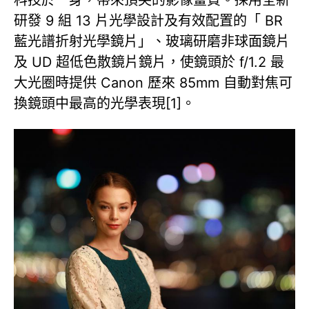
科技於一身，帶來頂尖的影像畫質。採用全新
研發 9 組 13 片光學設計及有效配置的「 BR
藍光譜折射光學鏡片」、玻璃研磨非球面鏡片
及 UD 超低色散鏡片鏡片，使鏡頭於 f/1.2 最
大光圈時提供 Canon 歷來 85mm 自動對焦可
換鏡頭中最高的光學表現[1]。