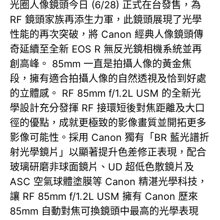
光圈人像鏡頭今日 (6/28) 正式在台發售，為
RF 鏡頭家族再添生力軍，此鏡頭展現了光學
性能的再次突破，將 Canon 經典人像鏡頭傳
奇延續至全新 EOS R 無反光鏡相機系統並再
創高峰。 85mm 一直是拍攝人像的黃金焦
段，擁有適合拍攝人像的自然透視及恰到好處
的立體感。 RF 85mm f/1.2L USM 的全新光
學設計充分發揮 RF 接環短後對焦距離及大口
徑的優點，成就更極致的影像畫質並開拓更多
影像可能性。採用 Canon 獨有「BR 藍光譜折
射光學鏡片」以顯著提升色差修正表現，配合
玻璃研磨非球面鏡片、UD 超低色散鏡片及
ASC 空氣球體塗膜等 Canon 精湛光學科技，
讓 RF 85mm f/1.2L USM 擁有 Canon 歷來
85mm 自動對焦可換鏡頭中最高的光學表現