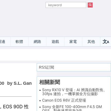
文
周邊
軟體
網路
遊戲
家電
其他
A
選
RSS訂閱
相關新聞
00
by S.L. Gan
Sony RX10 V 登場：AI 辨識自動對焦、
30fps 連拍，一機掌握全方位攝影
Canon EOS R6V 正式登場
OS 90D 性
Sony 全新FE 100-400mm F4.5 GM
OSS，對焦速度提升3倍