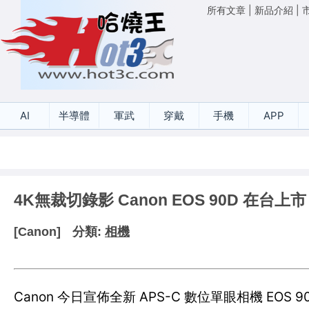
所有文章
|
新品介紹
|
AI
半導體
軍武
穿戴
手機
APP
4K無裁切錄影 Canon EOS 90D 在台上市
[Canon]
分類:
相機
Canon 今日宣佈全新 APS-C 數位單眼相機 EO