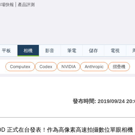
市場快報
|
產品評測
平板
相機
影音
筆電
儲存
電視
Computex
Codex
NVIDIA
Anthropic
摺疊機
發布時間:
2019/09/24 20:
S 90D 正式在台發表！作為高像素高速拍攝數位單眼相機，E