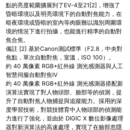
點的亮度範圍擴展到了EV-4至21[2]，增強了
昏暗環境以及明亮環境下的自動對焦能力，在
暗夜環境或昏暗的室內等肉眼難以識別周圍環
境的情況下進行拍攝，也能進行精準的自動對
焦合焦。
備註 [2] 基於Canon測試標準（F2.8，中央對
焦點，單次自動對焦，室溫，ISO 100）。
約 40 萬像素 RGB+紅外線 測光感測器與人工
智慧伺服自動對焦IV
約 40 萬像素 RGB+紅外線 測光感測器搭配新
演算法實現了對人物頭部、臉部等的偵測，提
升了自動對焦人物捕捉與追蹤能力。採用的深
度學習技術，對競技體育中人物頭部的偵測能
力進行了強化，並由於 DIGIC X 數位影像處理
器對新演算法的高速處理，實現了在臉部忽隱