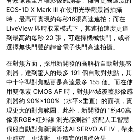
有效像素全片幅影像感測器。擁有更高速度的
EOS-1D X Mark III 在使用光學觀景器拍攝
時，最高可實現約每秒16張高速連拍；而在
LiveView 即時取景模式下，其連拍速度更達
到最高約每秒 20 張，可選擇機械快門，或者
選擇無快門聲的靜音電子快門高速拍攝。
在對焦方面，採用新開發的高解析自動對焦感
測器，達到驚人的最多 191 個自動對焦點，其
中十字型對焦點更是高達最多 155 個。而在使
用雙像素 CMOS AF 時，對焦區域覆蓋影像感
測器約 90%×100%（水平×垂直）的面積，實
現更大的對焦範圍。此外，新開發的 “約40萬
像素RGB+紅外線 測光感測器” 搭配人工智慧
伺服自動對焦新演算法AI SERVO AF IV，帶來
更精確、更清晰、更穩定的追蹤效果。