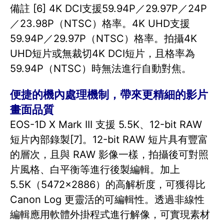
備註 [6] 4K DCI支援59.94P／29.97P／24P
／23.98P（NTSC）格率。4K UHD支援
59.94P／29.97P（NTSC）格率。拍攝4K
UHD短片或無裁切4K DCI短片，且格率為
59.94P（NTSC）時無法進行自動對焦。
便捷的機內處理機制，帶來更精細的影片
畫面品質
EOS-1D X Mark III 支援 5.5K、12-bit RAW
短片內部錄製[7]。12-bit RAW 短片具有豐富
的層次，且與 RAW 影像一樣，拍攝後可對照
片風格、白平衡等進行後製編輯。加上
5.5K（5472×2886）的高解析度，可獲得比
Canon Log 更靈活的可編輯性。透過非線性
編輯應用軟體外掛程式進行解像，可實現素材