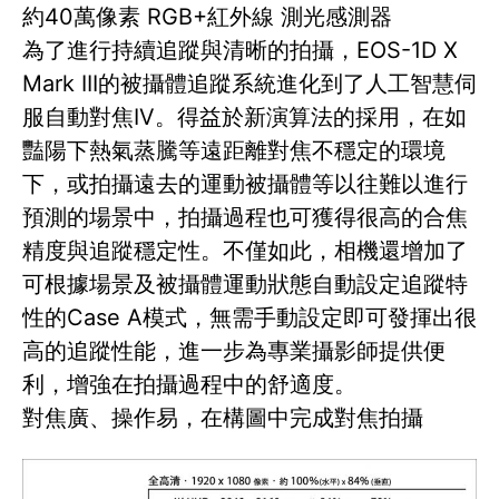
約40萬像素 RGB+紅外線 測光感測器
為了進行持續追蹤與清晰的拍攝，EOS-1D X
Mark III的被攝體追蹤系統進化到了人工智慧伺
服自動對焦IV。得益於新演算法的採用，在如
豔陽下熱氣蒸騰等遠距離對焦不穩定的環境
下，或拍攝遠去的運動被攝體等以往難以進行
預測的場景中，拍攝過程也可獲得很高的合焦
精度與追蹤穩定性。不僅如此，相機還增加了
可根據場景及被攝體運動狀態自動設定追蹤特
性的Case A模式，無需手動設定即可發揮出很
高的追蹤性能，進一步為專業攝影師提供便
利，增強在拍攝過程中的舒適度。
對焦廣、操作易，在構圖中完成對焦拍攝