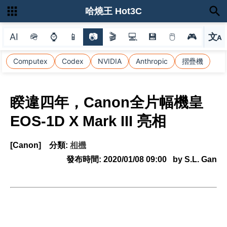
哈燒王 Hot3C
AI
🪖
⌚
📱
📷
🎬
💻
💾
🖱
🎮
文
A
選
Computex
Codex
NVIDIA
Anthropic
摺疊機
睽違四年，Canon全片幅機皇
EOS-1D X Mark III 亮相
[Canon]
分類:
相機
發布時間:
2020/01/08 09:00
by S.L. Gan