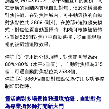
測器約 90%×100%（水平×垂直）的面積，可
在更廣的範圍內實現自動對焦，便於先構圖後
對焦拍攝。在對焦區域內，可手動選擇的自動
對焦點位共 3869 個[4]。在臉部+追蹤優先模
式下對焦位置自動選擇時，相機可根據被攝體
位置從525個對焦框中自動選擇，從而實現順
暢的被攝體追蹤效果。
備註 [3] 使用部分鏡頭時，對焦範圍變為約
80%×80%（水平×垂直）。自動對焦框為315
個，可選自動對焦點位為2583個。
備註 [4] 3869個自動對焦點位為使用多功能控
制鈕選擇時。
靈活應對多場景複雜環境拍攝，自動對焦
為專業攝影師打開新大門