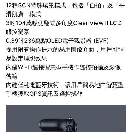
12種SCN特殊場景模式，包括「自拍」及「平
滑肌膚」模式
3吋104萬點側翻式多角度Clear View II LCD
觸控螢幕
0.39吋236萬點OLED電子觀景器 (EVF)
採用附有操作提示的易用圖像介面，用戶可輕
易設定理想效果
內建Wi-Fi連接智慧型手機作遙控拍攝及影像
傳輸
內建低耗電藍牙技術，讓用戶簡易地由智慧型
手機獲取GPS資訊及遙控操作