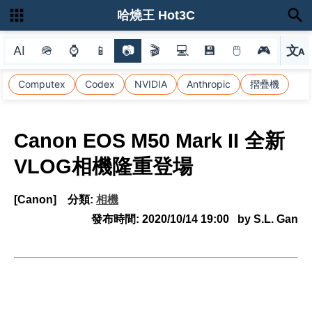
哈燒王 Hot3C
AI
🪖
⌚
📱
📷
🎬
💻
💾
🖱
🎮
文
A
選
Computex
Codex
NVIDIA
Anthropic
摺疊機
Canon EOS M50 Mark II 全新
VLOG相機隆重登場
[Canon]
分類:
相機
發布時間:
2020/10/14 19:00
by S.L. Gan