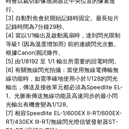
時會以裁切影像感測器正中央位置的像素進
行。
[3] 自動對焦會於開始記錄時固定。最長短片
記錄時間為7分鐘29秒。
[4] 當以1/1輸出及啟動風扇時，達到閃光限制
等級1 (因為溫度增加而) 前的連續閃光次數。
根據Canon測試條件。
[5] 由1/8192 至 1/1 輸出所需要的回電時間。
[6] 有關無線閃光拍攝：當使用無線電傳輸無
線功能時，如需準確地使用小於1/128的閃光
輸出，傳送及接收單元都必須為Speedlite EL-
1。光脈衝傳送無線功能及高速同步的最小閃
光輸出有機會變為1/128。
[7] 相容Speedlite EL-1/600EX II-RT/600EX-
RT/430EX III-RT/無線閃光燈信號發射器ST-