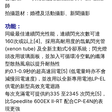
師
拍攝題材：婚禮及活動攝影、新聞攝影
功能：
同級最佳連續閃光性能，連續閃光次數可達
160次或以上[4]。採用高耐用度的氙氣閃光管
(xenon tube) 及全新主動式冷卻系統；閃光燈
頭改用玻璃面板，並加入可循環冷空氣的纖薄
型散熱風扇以提升耐熱性
約0.1-0.9秒的超高速回電[5] (低電量時亦不會
減慢回電速度)，並改用以全新專用電池LP-EL
供電的新型高效充電迴路
每次充滿電可提供約335 至2345 次閃光[5]，
比Speedlite 600EX II-RT 配合CP-E4N的表
現更強