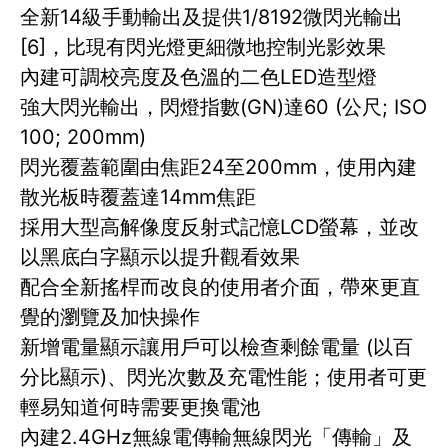
全新14級手動輸出及提供1/8192微閃光輸出
[6]，比現有閃光燈更細微地控制光影效果
內建可調校亮度及色溫的二色LED造型燈
強大閃光輸出，閃燈指數(GN)達60 (公尺; ISO
100; 200mm)
閃光覆蓋範圍由焦距24至200mm，使用內建
散光板時覆蓋達14mm焦距
採用大型高解像度反射式記憶LCD螢幕，並改
以黑底白字顯示以提升觀看效果
配合全新搖桿而改良的使用者介面，帶來更直
覺的瀏覽及加快操作
新增電量顯示讓用戶可以檢查剩餘電量 (以百
分比顯示)、閃光次數及充電性能；使用者可更
輕易知道何時需要更換電池
內建2.4GHz無線電傳輸無線閃光「傳輸」及