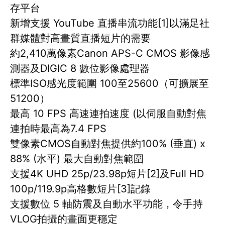
存平台
新增支援 YouTube 直播串流功能[1]以滿足社
群媒體對高畫質直播短片的需要
約2,410萬像素Canon APS-C CMOS 影像感
測器及DIGIC 8 數位影像處理器
標準ISO感光度範圍 100至25600（可擴展至
51200）
最高 10 FPS 高速連拍速度 (以伺服自動對焦
連拍時最高為7.4 FPS
雙像素CMOS自動對焦提供約100% (垂直) x
88% (水平) 最大自動對焦範圍
支援4K UHD 25p/23.98p短片[2]及Full HD
100p/119.9p高格數短片[3]記錄
支援數位 5 軸防震及自動水平功能，令手持
VLOG拍攝的畫面更穩定