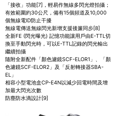
「接收」功能[7]，輕易作無線多閃光燈拍攝；
有效範圍約30公尺，備有15個頻道及10,000
個無線電ID防止干擾
無線電傳送無線閃光新增支援後簾同步[8]
全新FE (閃光曝光) 記憶功能讓用戶由E-TTL切
換至手動閃光時，可以E-TTL記錄的閃光輸出
繼續拍攝
隨附全新配件「顏色濾鏡SCF-ELOR1」、「顏
色濾鏡SCF-ELOR2」及「反射轉接器SBA-
EL」
相容小型電池盒CP-E4N以減少回電時間及增
加最大閃光次數
防塵防水滴設計[9]