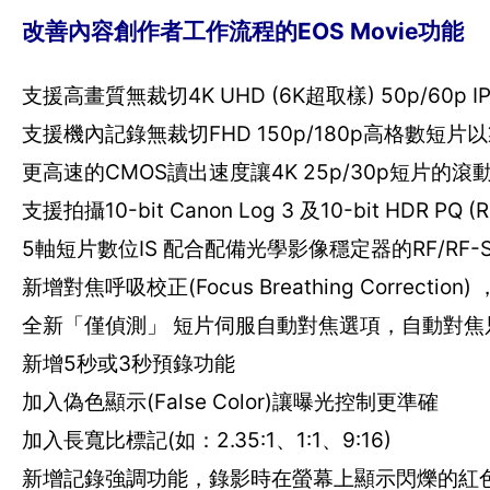
改善內容創作者工作流程的EOS Movie功能
支援高畫質無裁切4K UHD (6K超取樣) 50p/60p I
支援機內記錄無裁切FHD 150p/180p高格數短
更高速的CMOS讀出速度讓4K 25p/30p短片的
支援拍攝10-bit Canon Log 3 及10-bit HDR PQ (R
5軸短片數位IS 配合配備光學影像穩定器的RF/RF
新增對焦呼吸校正(Focus Breathing Correc
全新「僅偵測」 短片伺服自動對焦選項，自動對焦
新增5秒或3秒預錄功能
加入偽色顯示(False Color)讓曝光控制更準確
加入長寬比標記(如：2.35:1、1:1、9:16)
新增記錄強調功能，錄影時在螢幕上顯示閃爍的紅