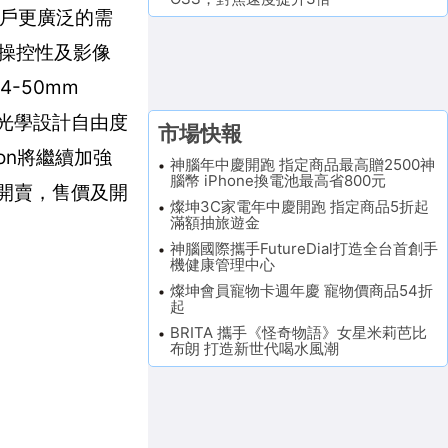
蓋攝影用戶更廣泛的需
、操控性及影像
-50mm
接環的光學設計自由度
市場快報
non將繼續加強
神腦年中慶開跑 指定商品最高贈2500神
腦幣 iPhone換電池最高省800元
未開賣，售價及開
燦坤3C家電年中慶開跑 指定商品5折起
滿額抽旅遊金
神腦國際攜手FutureDial打造全台首創手
機健康管理中心
燦坤會員寵物卡週年慶 寵物價商品54折
起
BRITA 攜手《怪奇物語》女星米莉芭比
布朗 打造新世代喝水風潮