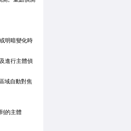
或明暗變化時
及進行主體偵
區域自動對焦
測到的主體