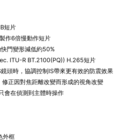
PB短片
片以製作6倍慢動作短片
滾動快門變形減低約50%
ec. ITU-R BT.2100(PQ)) H.265短片
-S鏡頭時，協調控制IS帶來更有效的防震效果
tion) ，修正因對焦距離改變而形成的視角改變
只會在偵測到主體時操作
色外框