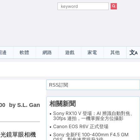
文
周邊
軟體
網路
遊戲
家電
其他
A
選
RSS訂閱
相關新聞
00
by S.L. Gan
Sony RX10 V 登場：AI 辨識自動對焦、
30fps 連拍，一機掌握全方位攝影
Canon EOS R6V 正式登場
無反光鏡單眼相機
Sony 全新FE 100-400mm F4.5 GM
OSS，對焦速度提升3倍