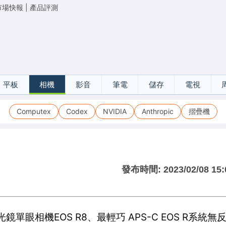
市場快報
|
產品評測
平板
相機
影音
筆電
儲存
電視
Computex
Codex
NVIDIA
Anthropic
摺疊機
發布時間:
2023/02/08 15:
鏡單眼相機EOS R8、最輕巧 APS-C EOS R系統