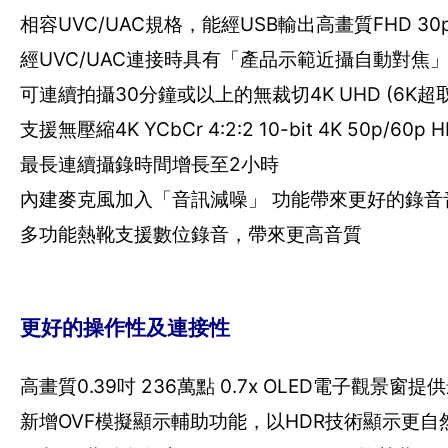
相容UVC/UAC規格，能經USB輸出高畫質FHD 
經UVC/UAC連接時具有「產品示範近攝自動對焦
可連續拍攝30分鐘或以上的無裁切4K UHD (6K超取樣
支援無壓縮4K YCbCr 4:2:2 10-bit 4K 50p/60p HD
最長連續攝錄時間增長至2小時
內建麥克風加入「音訊減噪」 功能帶來更好的錄
多功能熱靴支援數位錄音，帶來更高音質
更好的操作性及連接性
高畫質0.39吋 236萬點 0.7x OLED電子觀景窗提
新增OVF模擬顯示輔助功能，以HDR技術顯示更