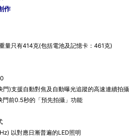
創作
重量只有414克(包括電池及記憶卡：461克)
0
子前簾快門)支援自動對焦及自動曝光追蹤的高速連續拍攝
快門前0.5秒的「預先拍攝」功能
式
2Hz) 以對應日漸普遍的LED照明