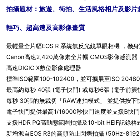
拍攝題材：旅遊、街拍、生活風格相片及影片
輕巧、超高速及高影像畫質
最輕量全片幅EOS R 系統無反光鏡單眼相機 ，機身
Canon高速2,420萬像素全片幅 CMOS影像感測器
高速DIGIC X數位影像處理器
標準ISO範圍100-102400，並可擴展至ISO 20480
最高約每秒 40張 (電子快門) 或每秒6張 (電
每秒 30張的無裁切「RAW連拍模式」 並提供按下
電子快門提供最高1/16000秒快門速度並支援B快門
支援HDR PQ高動態範圍拍攝及10-bit HEIF記錄格
新增源自EOS R3的高頻防止閃爍拍攝 (50Hz-819