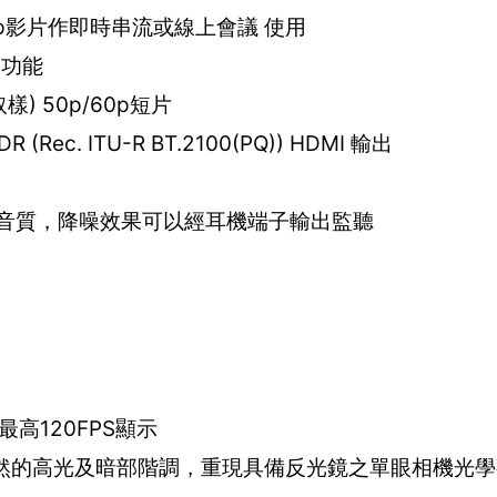
30p影片作即時串流或線上會議 使用
」功能
) 50p/60p短片
R (Rec. ITU-R BT.2100(PQ)) HDMI 輸出
音音質，降噪效果可以經耳機端子輸出監聽
供最高120FPS顯示
自然的高光及暗部階調，重現具備反光鏡之單眼相機光