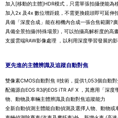
加入[移動的主體]HDR模式，只需單張拍攝便能為
加入2x 及4x 數位增距鏡，不需更換鏡頭即可延伸
具備「深度合成」能在相機內合成一張合焦範圍?
具備全景拍攝(特殊場景)，可以拍攝高解析度的高
支援雲端RAW影像處理 ，以利用深度學習發展的影像
更先進的主體辨識及追蹤自動對焦
雙像素CMOS自動對焦 II技術，提供1,053個自
配備源自EOS R3的EOS iTR AF X ，其應用「
物、動物及車輛主體辨識及自動對焦追蹤能力
全新自動偵測主體能自動偵測及選擇人物、動物或
車輛偵測除賽車(汽車及摩托車)外，新增火車 (高