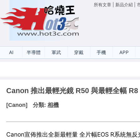
所有文章
|
新品介紹
|
AI
半導體
軍武
穿戴
手機
APP
Canon 推出最輕光鏡 R50 與最輕全幅 R8
[Canon]
分類:
相機
Canon宣佈推出全新最輕量 全片幅EOS R系統無反光