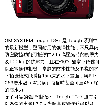
OM SYSTEM Tough TG-7 是 Tough 系列中
的最新機型，堅固耐用的強悍性能，不只具備
防塵防撞功能可抵禦由2.1m高墜落時的衝擊力
及100 kgf的抗壓力，且在-10°C酷寒下依舊可
以正常操作相機，卓越的防水性能及多樣的水
下拍攝模式能捕捉15m深的水下畫面，與PT-
059潛水殼（需另購）搭配時甚至可達45m深
的防水力。
除了可靠的強悍性能外，Tough TG-7 還有引
以為傲的出色F2.0大光圈高速變焦鏡頭以及