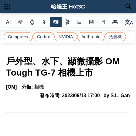
哈燒王 Hot3C
AI
🪖
⌚
📱
📷
🎬
💻
💾
🖱
🎮
文
A
選
Computex
Codex
NVIDIA
Anthropic
摺疊機
戶外型、水下、顯微攝影 OM
Tough TG-7 相機上市
[OM]
分類:
相機
發布時間:
2023/09/13 17:00
by S.L. Gan