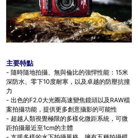
主要特點
- 隨時隨地拍攝、無與倫比的強悍性能：15米
深防水、零下10度耐寒，以及卓越的防壓抗撞
力
- 出色的F2.0大光圈高速變焦鏡頭以及RAW檔
案拍攝功能，提供更多創意攝影的可能性
- 超越人類視覺極限的多樣化微距系統，可微
距拍攝最近至1cm的主體
- 支援多樣的水下拍攝風格，擁有五種拍攝模