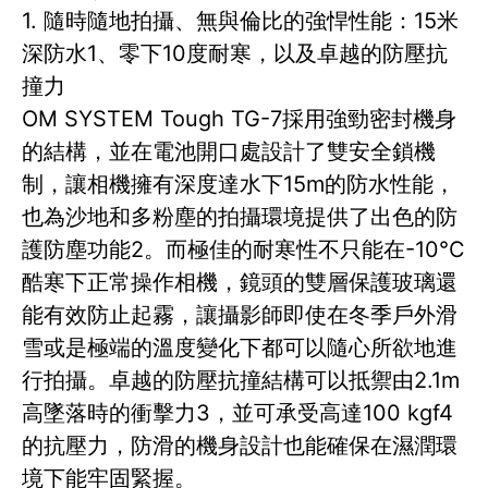
1. 隨時隨地拍攝、無與倫比的強悍性能：15米
深防水1、零下10度耐寒，以及卓越的防壓抗
撞力
OM SYSTEM Tough TG-7採用強勁密封機身
的結構，並在電池開口處設計了雙安全鎖機
制，讓相機擁有深度達水下15m的防水性能，
也為沙地和多粉塵的拍攝環境提供了出色的防
護防塵功能2。而極佳的耐寒性不只能在-10°C
酷寒下正常操作相機，鏡頭的雙層保護玻璃還
能有效防止起霧，讓攝影師即使在冬季戶外滑
雪或是極端的溫度變化下都可以隨心所欲地進
行拍攝。卓越的防壓抗撞結構可以抵禦由2.1m
高墜落時的衝擊力3，並可承受高達100 kgf4
的抗壓力，防滑的機身設計也能確保在濕潤環
境下能牢固緊握。