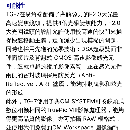
可能性
TG-7在廣角端配備了高解像力的F2.0大光圈
高速變焦鏡頭，提供4倍光學變焦能力，F2.0
大光圈鏡頭的設計允許使用較高速的快門來捕
捉快速移動主體，進而減少出現模糊的問題。
同時也採用先進的光學技術：DSA超級雙面非
球面鏡片及背照式 CMOS 高速影像感光元
件，造就卓越的鏡頭影像素質，並在感光元件
兩側的密封玻璃採用防反光（Anti-
Reflective，AR）塗層，能夠抑制鬼影和炫光
的形成。
此外，TG-7使用了與OM SYSTEM可換鏡頭式
數位相機相同的TruePic VIII影像處理器，能夠
得更高品質的影像。亦可拍攝 RAW 檔格式，
並使用我們免費的OM Workspace 圖像編輯