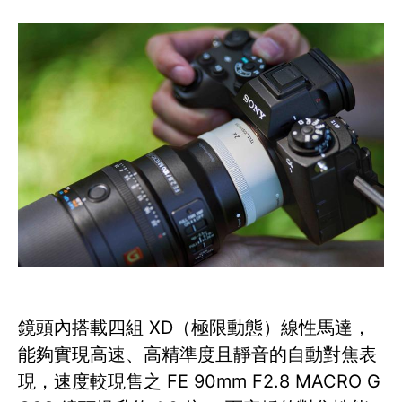
鏡頭內搭載四組 XD（極限動態）線性馬達，
能夠實現高速、高精準度且靜音的自動對焦表
現，速度較現售之 FE 90mm F2.8 MACRO G