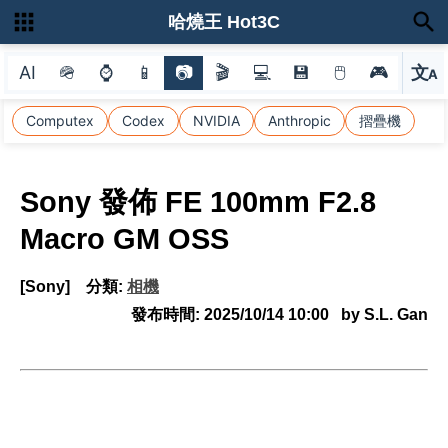
哈燒王 Hot3C
AI
🪖
⌚
📱
📷
🎬
💻
💾
🖱
🎮
文
A
選
Computex
Codex
NVIDIA
Anthropic
摺疊機
Sony 發佈 FE 100mm F2.8
Macro GM OSS
[Sony]
分類:
相機
發布時間:
2025/10/14 10:00
by S.L. Gan