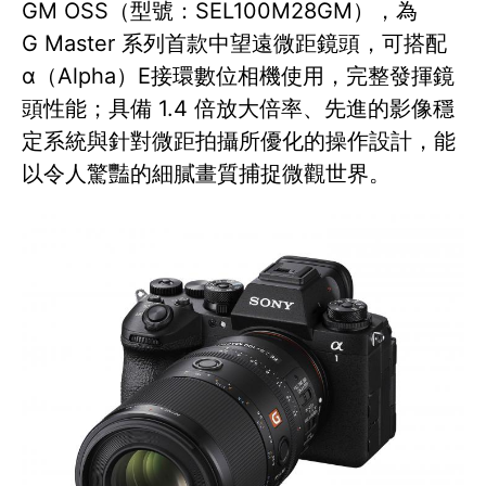
GM OSS（型號：SEL100M28GM），為
G Master 系列首款中望遠微距鏡頭，可搭配
α（Alpha）E接環數位相機使用，完整發揮鏡
頭性能；具備 1.4 倍放大倍率、先進的影像穩
定系統與針對微距拍攝所優化的操作設計，能
以令人驚豔的細膩畫質捕捉微觀世界。