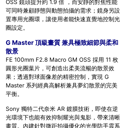
OSS 鏡頭提升約 1.9 倍 ，而安靜的對焦性能
可同時兼顧靜態與動態拍攝的需求；鏡身另設
置專用光圈環，讓使用者能快速直覺地控制光
圈設定。
G Master 頂級畫質 兼具極致細節與柔和
散景
FE 100mm F2.8 Macro GM OSS 採用 11 枚
圓形光圈葉片，可創造出柔美流暢的散景效
果；透過對球面像差的精密控制，實現 G
Master 系列經典高解析兼具夢幻散景的完美
平衡。
Sony 獨特二代奈米 AR 鍍膜技術，即使在逆
光環境下也能有效抑制耀光與鬼影，帶來清晰
畫質。內建針對微距拍攝優化的光學防手震系