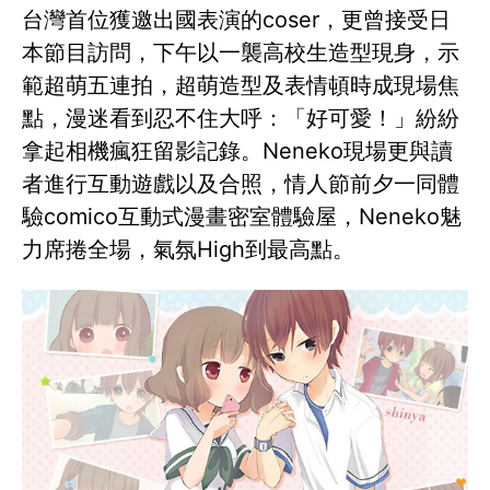
台灣首位獲邀出國表演的coser，更曾接受日
本節目訪問，下午以一襲高校生造型現身，示
範超萌五連拍，超萌造型及表情頓時成現場焦
點，漫迷看到忍不住大呼：「好可愛！」紛紛
拿起相機瘋狂留影記錄。Neneko現場更與讀
者進行互動遊戲以及合照，情人節前夕一同體
驗comico互動式漫畫密室體驗屋，Neneko魅
力席捲全場，氣氛High到最高點。