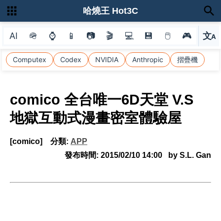
哈燒王 Hot3C
AI
🪖
⌚
📱
📷
🎬
💻
💾
🖱
🎮
文
A
選
Computex
Codex
NVIDIA
Anthropic
摺疊機
comico 全台唯一6D天堂 V.S
地獄互動式漫畫密室體驗屋
[comico]
分類:
APP
發布時間:
2015/02/10 14:00
by S.L. Gan