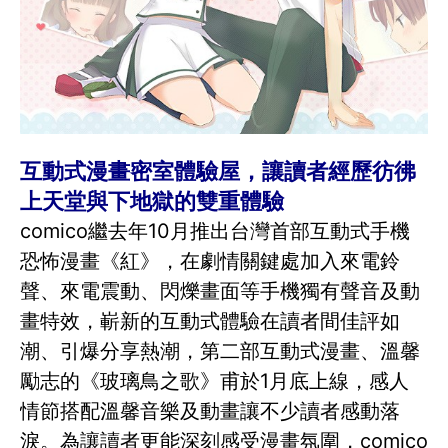
互動式漫畫密室體驗屋，讓讀者經歷彷彿
上天堂與下地獄的雙重體驗
comico繼去年10月推出台灣首部互動式手機
恐怖漫畫《紅》，在劇情關鍵處加入來電鈴
聲、來電震動、閃爍畫面等手機獨有聲音及動
畫特效，嶄新的互動式體驗在讀者間佳評如
潮、引爆分享熱潮，第二部互動式漫畫、溫馨
勵志的《玻璃鳥之歌》甫於1月底上線，感人
情節搭配溫馨音樂及動畫讓不少讀者感動落
淚。為讓讀者更能深刻感受漫畫氛圍，comico