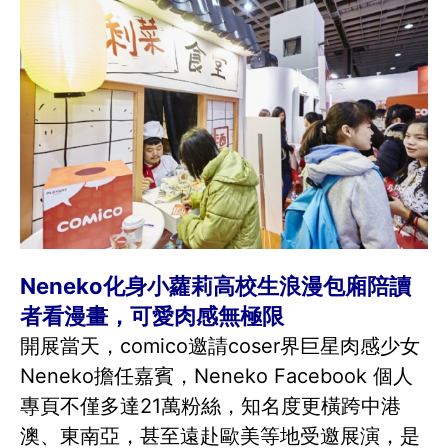
Neneko化身小蘿莉高校生浪漫包廂陪讀
者看漫畫，可愛肉感無極限
開展當天，comico邀請coser界巨星肉感少女
Neneko擔任嘉賓，Neneko Facebook 個人
專頁不僅多達21萬粉絲，知名度更橫跨中港
澳、東南亞，甚至遠赴歐美等地受邀展演，是