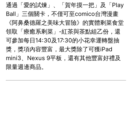
通過「愛的試煉」、「賀年摸一把」及「Play
Ball」三個關卡，不僅可至comico台灣漫畫
《阿鼻桑德羅之美味大冒險》的實體剩菜食堂
領取「療癒系剩菜」-紅茶與茶點組乙份，還
可參加每日14:30及17:30的小花幸運轉盤抽
獎，獎項內容豐富，最大獎除了可獲iPad
mini3、Nexus 9平板，還有其他豐富好禮及
限量週邊商品。