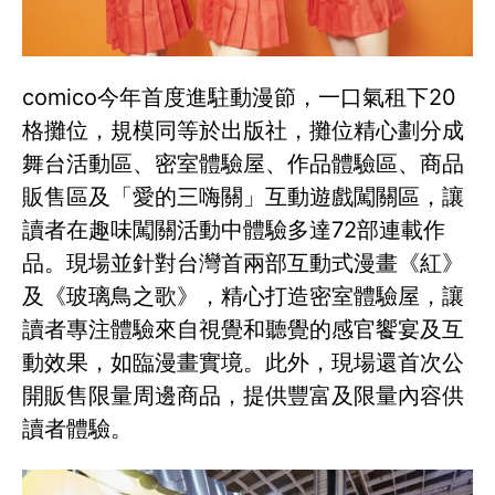
comico今年首度進駐動漫節，一口氣租下20
格攤位，規模同等於出版社，攤位精心劃分成
舞台活動區、密室體驗屋、作品體驗區、商品
販售區及「愛的三嗨關」互動遊戲闖關區，讓
讀者在趣味闖關活動中體驗多達72部連載作
品。現場並針對台灣首兩部互動式漫畫《紅》
及《玻璃鳥之歌》，精心打造密室體驗屋，讓
讀者專注體驗來自視覺和聽覺的感官饗宴及互
動效果，如臨漫畫實境。此外，現場還首次公
開販售限量周邊商品，提供豐富及限量內容供
讀者體驗。