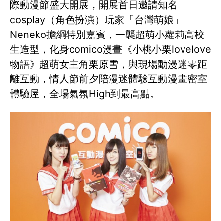
際動漫節盛大開展，開展首日邀請知名
cosplay（角色扮演）玩家「台灣萌娘」
Neneko擔綱特別嘉賓，一襲超萌小蘿莉高校
生造型，化身comico漫畫《小桃小栗lovelove
物語》超萌女主角栗原雪，與現場動漫迷零距
離互動，情人節前夕陪漫迷體驗互動漫畫密室
體驗屋，全場氣氛High到最高點。