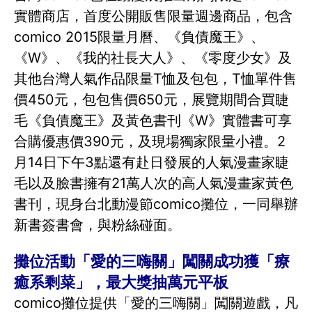
實體商店，首度公開販售限量週邊商品，包含
comico 2015限量月曆、《負債魔王》、
《W》、《我的社長大人》、《零度少女》及
其他台灣人氣作品限量T恤及包包，T恤單件售
價450元，包包售價650元，展覽期間合買睫
毛《負債魔王》及黃色書刊《W》實體書可享
合購優惠價390元，及現場獨家限量小禮。2
月14日下午3點還有赴日發展的人氣漫畫家睫
毛以及臉書擁有21萬人次的高人氣漫畫家黃色
書刊，現身台北動漫節comico攤位，一同舉辦
新書簽書會，與粉絲碰面。
攤位活動「愛的三嗨關」闖關成功獲「療
癒系剩菜」，最大獎抽萬元平板
comico攤位提供「愛的三嗨關」闖關遊戲，凡