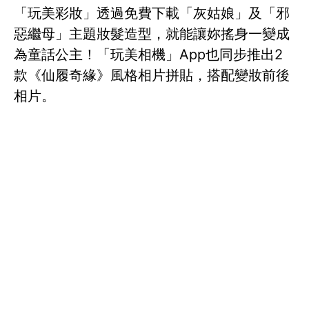
「玩美彩妝」透過免費下載「灰姑娘」及「邪
惡繼母」主題妝髮造型，就能讓妳搖身一變成
為童話公主！「玩美相機」App也同步推出2
款《仙履奇緣》風格相片拼貼，搭配變妝前後
相片。