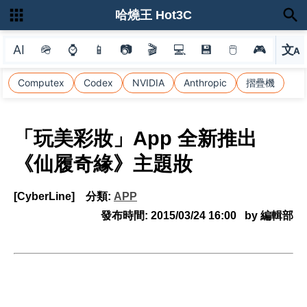
哈燒王 Hot3C
AI
🪖
⌚
📱
📷
🎬
💻
💾
🖱
🎮
文
A
選
Computex
Codex
NVIDIA
Anthropic
摺疊機
「玩美彩妝」App 全新推出
《仙履奇緣》主題妝
[CyberLine]
分類:
APP
發布時間:
2015/03/24 16:00
by 編輯部