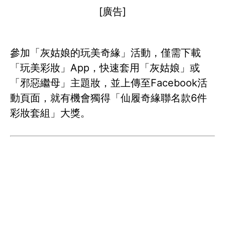
[廣告]
參加「灰姑娘的玩美奇緣」活動，僅需下載
「玩美彩妝」App，快速套用「灰姑娘」或
「邪惡繼母」主題妝，並上傳至Facebook活
動頁面，就有機會獨得「仙履奇緣聯名款6件
彩妝套組」大獎。