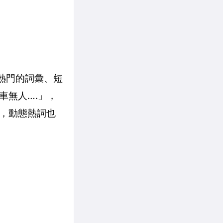
最熱門的詞彙、短
車無人….」，
，動態熱詞也