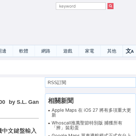
文
周邊
軟體
網路
遊戲
家電
其他
A
選
RSS訂閱
相關新聞
00
by S.L. Gan
Apple Maps 在 iOS 27 將有多項重大更
新
Whoscall推萬聖節特別版 捕獲所有
「辨」裝彩蛋
手機中文鍵盤輸入
Google Maps 單車導航模式正式在台上