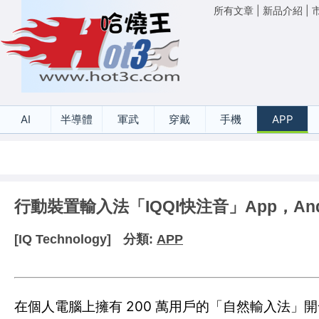
所有文章
|
新品介紹
|
AI
半導體
軍武
穿戴
手機
APP
行動裝置輸入法「IQQI快注音」App，Andr
[IQ Technology]
分類:
APP
在個人電腦上擁有 200 萬用戶的「自然輸入法」開發團