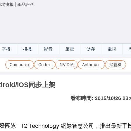
市場快報
|
產品評測
平板
相機
影音
筆電
儲存
電視
Computex
Codex
NVIDIA
Anthropic
摺疊機
oid/iOS同步上架
發布時間:
2015/10/26 23:
隊 – IQ Technology 網際智慧公司，推出最新