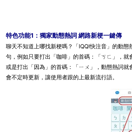
特色功能1：獨家動態熱詞 網路新梗一鍵傳
聊天不知道上哪找新梗嗎？「IQQI快注音」的動態
句，例如只要打出「咖啡」的首碼：「ㄎㄈ」，就
或是打出「因為」的首碼：「ㄧㄨ」，動態熱詞就
會不定時更新，讓使用者跟的上最新流行語。