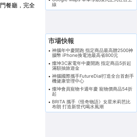
線
的熱門餐廳，完全
市場快報
神腦年中慶開跑 指定商品最高贈2500神
腦幣 iPhone換電池最高省800元
燦坤3C家電年中慶開跑 指定商品5折起
滿額抽旅遊金
神腦國際攜手FutureDial打造全台首創手
機健康管理中心
燦坤會員寵物卡週年慶 寵物價商品54折
起
BRITA 攜手《怪奇物語》女星米莉芭比
布朗 打造新世代喝水風潮